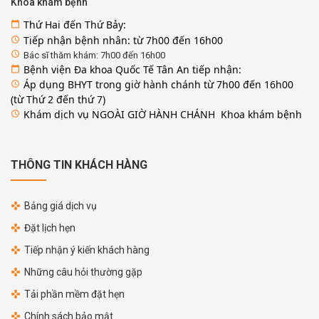
Khoa khám bệnh
Thứ Hai đến Thứ Bảy:
calendar_today
Tiếp nhận bệnh nhân: từ 7h00 đến 16h00
access_time
access_time
Bác sĩ thăm khám: 7h00 đến 16h00
Bệnh viện Đa khoa Quốc Tế Tân An tiếp nhận:
calendar_today
Áp dụng BHYT trong giờ hành chánh từ 7h00 đến 16h00
access_time
(từ Thứ 2 đến thứ 7)
Khám dịch vụ NGOÀI GIỜ HÀNH CHÁNH Khoa khám bệnh
access_time
THÔNG TIN KHÁCH HÀNG
Bảng giá dịch vụ
Đặt lịch hẹn
Tiếp nhận ý kiến khách hàng
Những câu hỏi thường gặp
Tải phần mềm đặt hẹn
Chính sách bảo mật