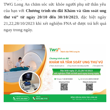
TWG Long An chăm sóc sức khỏe người phụ nữ thân yêu
của bạn
với
C
hương trình ưu đãi
K
hám và tầm soát ung
thư vú
” từ ngày 20/10 đến 30/10/2023
, đặc
biệt ngày
21,22,28/10/2023
khi xét nghiệm FNA sẽ được
trả kết quả
ngay trong ngày
.