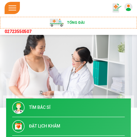
TỔNG ĐÀI
02723550507
TÌM BÁC SĨ
ĐẶT LỊCH KHÁM