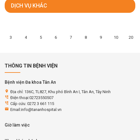
DỊCH VỤ KHÁC
3
4
5
6
7
8
9
10
20
THÔNG TIN BỆNH VIỆN
Bệnh viện Đa khoa Tân An
location_on
Địa chỉ: 136C, TL827, Khu phó Bình An I, Tân An, Tây Ninh
perm_phone_msg
Điện thoại:02723550507
perm_phone_msg
Cấp cứu: 0272 3 661 115
email
Email:info@tananhospital.vn
Giờ làm việc