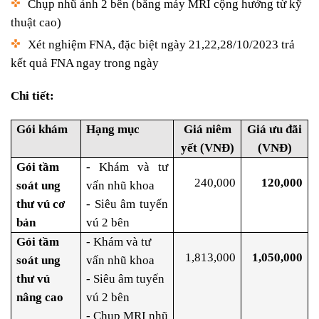
Chụp nhũ ảnh 2 bên (bằng máy MRI cộng hưởng từ kỹ
thuật cao)
Xét nghiệm FNA, đặc biệt ngày 21,22,28/10/2023 trả
kết quả FNA ngay trong ngày
Chi tiết:
Gói khám
Hạng mục
Giá niêm
Giá ưu đãi
yết (VNĐ)
(VNĐ)
Gói tầm
- Khám và tư
240,000
120,000
soát ung
vấn nhũ khoa
thư vú
cơ
- Siêu âm tuyến
bản
vú 2 bên
Gói tầm
- Khám và tư
1,813,000
1,050,000
soát ung
vấn nhũ khoa
thư vú
- Siêu âm tuyến
nâng cao
vú 2 bên
- Chụp MRI nhũ