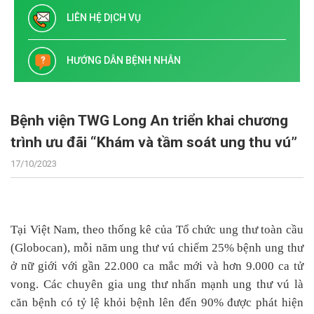
LIÊN HỆ DỊCH VỤ
HƯỚNG DẪN BỆNH NHÂN
Bệnh viện TWG Long An triển khai chương
trình ưu đãi “Khám và tầm soát ung thu vú”
17/10/2023
Tại Việt Nam, theo thống kê của Tổ chức ung thư toàn cầu
(Globocan), mỗi năm ung thư vú chiếm 25% bệnh ung thư
ở nữ giới với gần 22.000 ca mắc mới và hơn 9.000 ca tử
vong. Các chuyên gia ung thư nhấn mạnh ung thư vú là
căn bệnh có tỷ lệ khỏi bệnh lên đến 90% được phát hiện