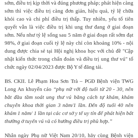
sớm, điều trị kịp thời và đúng phương pháp; phát hiện càng
sớm thì việc điều trị càng đơn giản, hiệu quả, tỷ lệ chữa
khỏi cao và chi phí điều trị thấp. Tuy nhiên, yếu tố tiên
quyết vẫn là việc điều trị khi ung thư đang ở giai đoạn
sớm. Nếu như tỷ lệ sống sau 5 năm ở giai đoạn rất sớm đạt
98%, ở giai đoạn cuối tỷ lệ này chỉ còn khoảng 10% - nội
dung được chia sẻ tại Hội nghị khoa học với chủ đề "Cập
nhật kiến thức trong chẩn đoán và điều trị ung thư vú" tổ
chức ngày 02/04/2023 được Bộ Y tế đăng tải.
BS. CKII. Lê Phạm Hoa Sơn Trà – PGĐ Bệnh viện TWG
Long An khuyến cáo
“phụ nữ với độ tuổi từ 20 - 30, nên
bắt đầu tầm soát ung thư vú bằng cách tự khám, khám
chuyên khoa thời gian 3 năm/1 lần. Đến độ tuổi 40 nên
khám 1 năm/ 1 lần tại các cơ sở y tế uy tín để phát hiện bất
thường ở tuyến vú và có hướng điều trị phù hợp.”
Nhân ng
ày Phụ nữ Việt Nam 20/10,
hãy
cùng
Bệnh viện