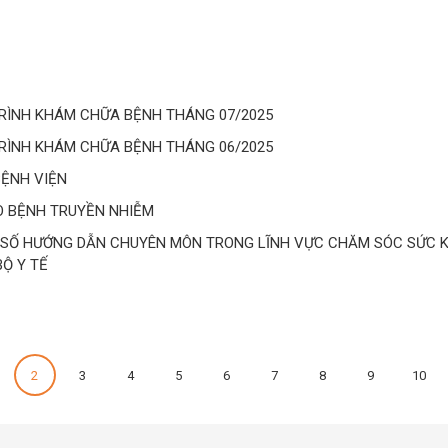
RÌNH KHÁM CHỮA BỆNH THÁNG 07/2025
RÌNH KHÁM CHỮA BỆNH THÁNG 06/2025
BỆNH VIỆN
O BỆNH TRUYỀN NHIỄM
 SỐ HƯỚNG DẪN CHUYÊN MÔN TRONG LĨNH VỰC CHĂM SÓC SỨC K
Ộ Y TẾ
2
3
4
5
6
7
8
9
10