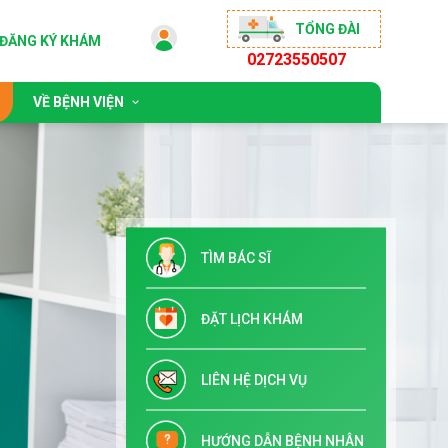
TỔNG ĐÀI
ĐĂNG KÝ KHÁM
02723550507
VỀ BỆNH VIỆN
 động
Giới thiệu chung
sống khỏe
Đội ngũ bác sĩ
ộng đồng
Chỉ đạo tuyến & Đào tạo
TÌM BÁC SĨ
 đãi
Danh mục dịch vụ kỹ thuật
Tuyển dụng
ĐẶT LỊCH KHÁM
Liên hệ
LIÊN HỆ DỊCH VỤ
HƯỚNG DẪN BỆNH NHÂN