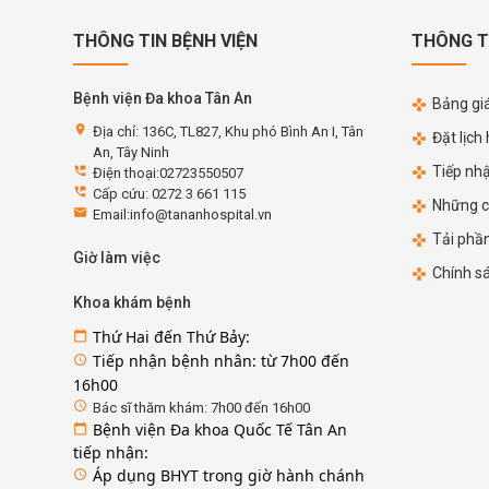
THÔNG TIN BỆNH VIỆN
THÔNG T
Bệnh viện Đa khoa Tân An
Bảng giá
location_on
Địa chỉ: 136C, TL827, Khu phó Bình An I, Tân
Đặt lịch
An, Tây Ninh
Tiếp nh
perm_phone_msg
Điện thoại:02723550507
perm_phone_msg
Cấp cứu: 0272 3 661 115
Những c
email
Email:info@tananhospital.vn
Tải phầ
Giờ làm việc
Chính s
Khoa khám bệnh
Thứ Hai đến Thứ Bảy:
calendar_today
Tiếp nhận bệnh nhân: từ 7h00 đến
access_time
16h00
access_time
Bác sĩ thăm khám: 7h00 đến 16h00
Bệnh viện Đa khoa Quốc Tế Tân An
calendar_today
tiếp nhận:
Áp dụng BHYT trong giờ hành chánh
access_time