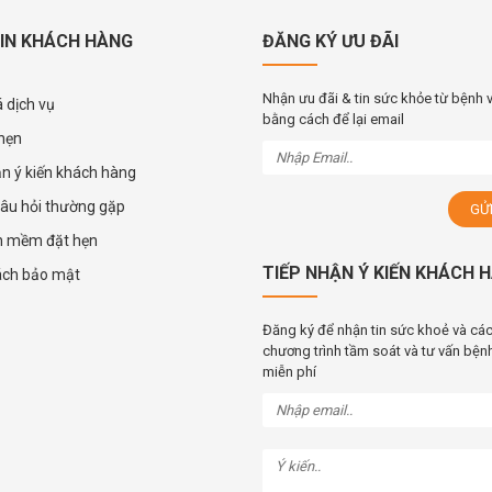
IN KHÁCH HÀNG
ĐĂNG KÝ ƯU ĐÃI
Nhận ưu đãi & tin sức khỏe từ bệnh 
 dịch vụ
bằng cách để lại email
 hẹn
ận ý kiến khách hàng
âu hỏi thường gặp
n mềm đặt hẹn
TIẾP NHẬN Ý KIẾN KHÁCH 
ách bảo mật
Đăng ký để nhận tin sức khoẻ và cá
chương trình tầm soát và tư vấn bệnh
miễn phí