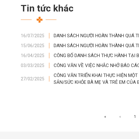
Tin tức khác
DANH SÁCH NGƯỜI HOÀN THÀNH QUÁ T
16/07/2025
DANH SÁCH NGƯỜI HOÀN THÀNH QUÁ T
15/06/2025
CÔNG BỐ DANH SÁCH THỰC HÀNH TẠI 
16/04/2025
CÔNG VĂN VỀ VIỆC NHẮC NHỞ BÁO CÁ
03/03/2025
CÔNG VĂN TRIỂN KHAI THỰC HIỆN MỘT
27/02/2025
SẢN/SỨC KHỎE BÀ MẸ VÀ TRẺ EM CỦA B
«
‹
1