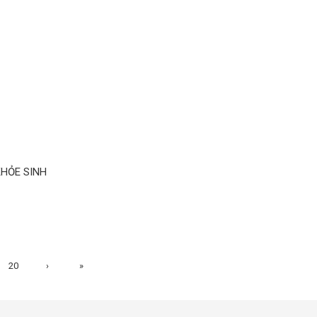
HỎE SINH
20
›
»