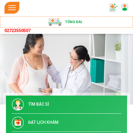
TỔNG ĐÀI
02723550507
TÌM BÁC SĨ
ĐẶT LỊCH KHÁM