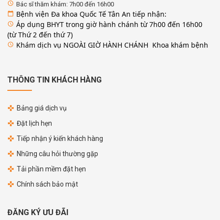
access_time
Bác sĩ thăm khám: 7h00 đến 16h00
Bệnh viện Đa khoa Quốc Tế Tân An tiếp nhận:
calendar_today
Áp dụng BHYT trong giờ hành chánh từ 7h00 đến 16h00
access_time
(từ Thứ 2 đến thứ 7)
Khám dịch vụ NGOÀI GIỜ HÀNH CHÁNH Khoa khám bệnh
access_time
THÔNG TIN KHÁCH HÀNG
Bảng giá dịch vụ
Đặt lịch hẹn
Tiếp nhận ý kiến khách hàng
Những câu hỏi thường gặp
Tải phần mềm đặt hẹn
Chính sách bảo mật
ĐĂNG KÝ ƯU ĐÃI