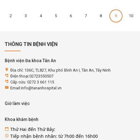
2
3
4
5
6
7
8
9
10
THÔNG TIN BỆNH VIỆN
Bệnh viện Đa khoa Tân An
location_on
Địa chỉ: 136C, TL827, Khu phó Bình An I, Tân An, Tây Ninh
perm_phone_msg
Điện thoại:02723550507
perm_phone_msg
Cấp cứu: 0272 3 661 115
email
Email:info@tananhospital.vn
Giờ làm việc
Khoa khám bệnh
Thứ Hai đến Thứ Bảy:
calendar_today
Tiếp nhận bệnh nhân: từ 7h00 đến 16h00
access_time