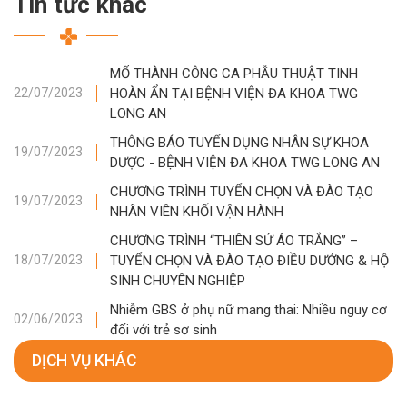
Tin tức khác
MỔ THÀNH CÔNG CA PHẪU THUẬT TINH
HOÀN ẨN TẠI BỆNH VIỆN ĐA KHOA TWG
22/07/2023
LONG AN
THÔNG BÁO TUYỂN DỤNG NHÂN SỰ KHOA
19/07/2023
DƯỢC - BỆNH VIỆN ĐA KHOA TWG LONG AN
CHƯƠNG TRÌNH TUYỂN CHỌN VÀ ĐÀO TẠO
19/07/2023
NHÂN VIÊN KHỐI VẬN HÀNH
CHƯƠNG TRÌNH “THIÊN SỨ ÁO TRẮNG” –
TUYỂN CHỌN VÀ ĐÀO TẠO ĐIỀU DƯỚNG & HỘ
18/07/2023
SINH CHUYÊN NGHIỆP
Nhiễm GBS ở phụ nữ mang thai: Nhiều nguy cơ
02/06/2023
đối với trẻ sơ sinh
DỊCH VỤ KHÁC