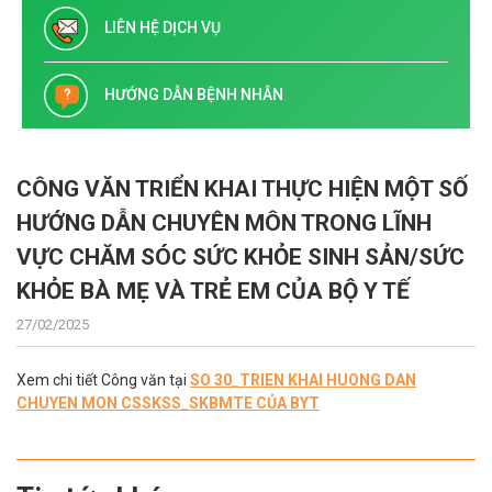
LIÊN HỆ DỊCH VỤ
HƯỚNG DẪN BỆNH NHÂN
CÔNG VĂN TRIỂN KHAI THỰC HIỆN MỘT SỐ
HƯỚNG DẪN CHUYÊN MÔN TRONG LĨNH
VỰC CHĂM SÓC SỨC KHỎE SINH SẢN/SỨC
KHỎE BÀ MẸ VÀ TRẺ EM CỦA BỘ Y TẾ
27/02/2025
Xem chi tiết Công văn tại
SO 30_TRIEN KHAI HUONG DAN
CHUYEN MON CSSKSS_SKBMTE CỦA BYT