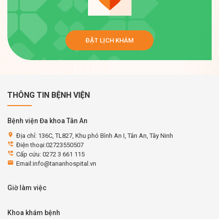
ĐẶT LỊCH KHÁM
THÔNG TIN BỆNH VIỆN
Bệnh viện Đa khoa Tân An
location_on
Địa chỉ: 136C, TL827, Khu phó Bình An I, Tân An, Tây Ninh
perm_phone_msg
Điện thoại:02723550507
perm_phone_msg
Cấp cứu: 0272 3 661 115
email
Email:info@tananhospital.vn
Giờ làm việc
Khoa khám bệnh