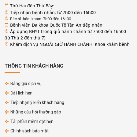
Thứ Hai đến Thứ Bảy:
calendar_today
Tiếp nhận bệnh nhân: từ 7h00 đến 16h00
access_time
access_time
Bác sĩ thăm khám: 7h00 đến 16h00
Bệnh viện Đa khoa Quốc Tế Tân An tiếp nhận:
calendar_today
Áp dụng BHYT trong giờ hành chánh từ 7h00 đến 16h00
access_time
(từ Thứ 2 đến thứ 7)
Khám dịch vụ NGOÀI GIỜ HÀNH CHÁNH Khoa khám bệnh
access_time
THÔNG TIN KHÁCH HÀNG
Bảng giá dịch vụ
Đặt lịch hẹn
Tiếp nhận ý kiến khách hàng
Những câu hỏi thường gặp
Tải phần mềm đặt hẹn
Chính sách bảo mật