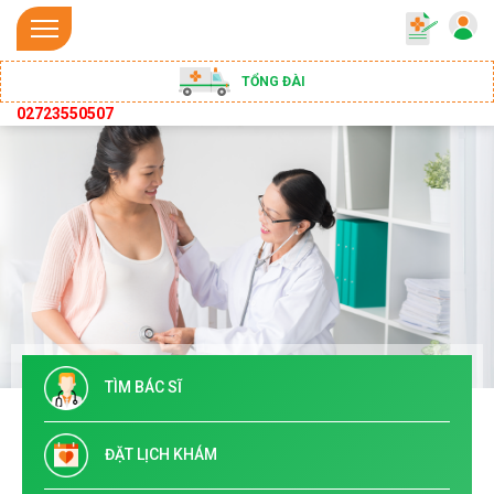
TỔNG ĐÀI
02723550507
TÌM BÁC SĨ
ĐẶT LỊCH KHÁM