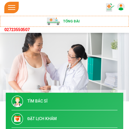
TỔNG ĐÀI
02723550507
TÌM BÁC SĨ
ĐẶT LỊCH KHÁM