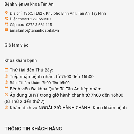
Bệnh viện Đa khoa Tân An
location_on
Địa chỉ: 136C, TL827, Khu phó Bình An I, Tân An, Tây Ninh
perm_phone_msg
Điện thoại:02723550507
perm_phone_msg
Cấp cứu: 0272 3 661 115
email
Email:info@tananhospital.vn
Giờ làm việc
Khoa khám bệnh
Thứ Hai đến Thứ Bảy:
calendar_today
Tiếp nhận bệnh nhân: từ 7h00 đến 16h00
access_time
access_time
Bác sĩ thăm khám: 7h00 đến 16h00
Bệnh viện Đa khoa Quốc Tế Tân An tiếp nhận:
calendar_today
Áp dụng BHYT trong giờ hành chánh từ 7h00 đến 16h00
access_time
(từ Thứ 2 đến thứ 7)
Khám dịch vụ NGOÀI GIỜ HÀNH CHÁNH Khoa khám bệnh
access_time
THÔNG TIN KHÁCH HÀNG