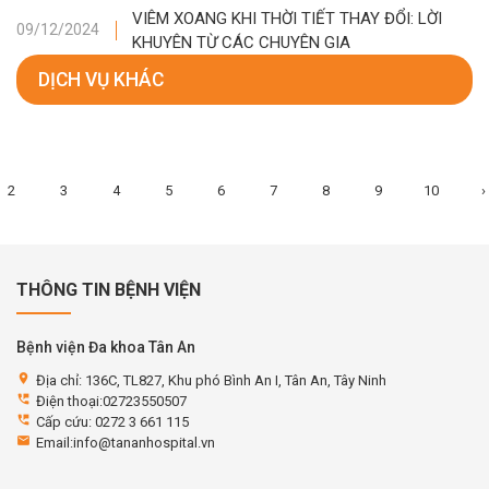
VIÊM XOANG KHI THỜI TIẾT THAY ĐỔI: LỜI
09/12/2024
KHUYÊN TỪ CÁC CHUYÊN GIA
DỊCH VỤ KHÁC
2
3
4
5
6
7
8
9
10
›
THÔNG TIN BỆNH VIỆN
Bệnh viện Đa khoa Tân An
location_on
Địa chỉ: 136C, TL827, Khu phó Bình An I, Tân An, Tây Ninh
perm_phone_msg
Điện thoại:02723550507
perm_phone_msg
Cấp cứu: 0272 3 661 115
email
Email:info@tananhospital.vn