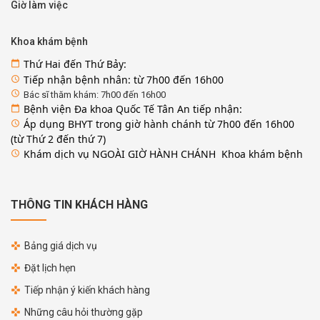
Giờ làm việc
Khoa khám bệnh
Thứ Hai đến Thứ Bảy:
calendar_today
Tiếp nhận bệnh nhân: từ 7h00 đến 16h00
access_time
access_time
Bác sĩ thăm khám: 7h00 đến 16h00
Bệnh viện Đa khoa Quốc Tế Tân An tiếp nhận:
calendar_today
Áp dụng BHYT trong giờ hành chánh từ 7h00 đến 16h00
access_time
(từ Thứ 2 đến thứ 7)
Khám dịch vụ NGOÀI GIỜ HÀNH CHÁNH Khoa khám bệnh
access_time
THÔNG TIN KHÁCH HÀNG
Bảng giá dịch vụ
Đặt lịch hẹn
Tiếp nhận ý kiến khách hàng
Những câu hỏi thường gặp