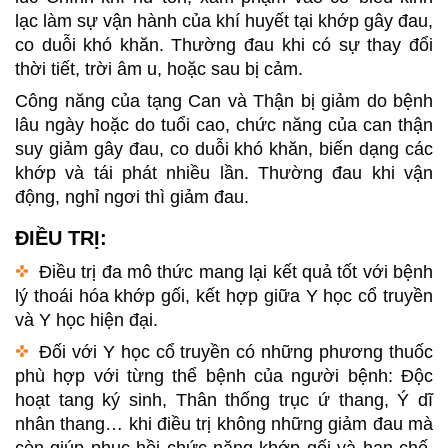
lạc làm sự vận hành của khí huyết tại khớp gây đau,
co duỗi khó khăn. Thường đau khi có sự thay đổi
thời tiết, trời âm u, hoặc sau bị cảm.
Công năng của tạng Can và Thận bị giảm do bệnh
lâu ngày hoặc do tuổi cao, chức năng của can thận
suy giảm gây đau, co duỗi khó khăn, biến dạng các
khớp và tái phát nhiều lần. Thường đau khi vận
động, nghỉ ngơi thì giảm đau.
ĐIỀU TRỊ:
Điều trị đa mô thức mang lại kết quả tốt với bệnh
lý thoái hóa khớp gối, kết hợp giữa Y học cổ truyền
và Y học hiện đại.
Đối với Y học cổ truyền có những phương thuốc
phù hợp với từng thể bệnh của người bệnh: Độc
hoạt tang ký sinh, Thân thống trục ứ thang, Ý dĩ
nhân thang… khi điều trị không những giảm đau mà
còn giúp phục hồi chức năng khớp gối và hạn chế,