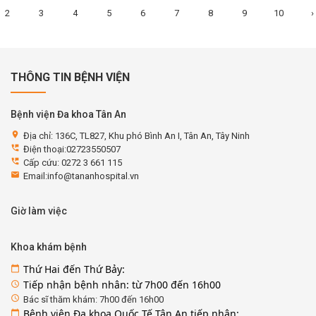
2
3
4
5
6
7
8
9
10
›
THÔNG TIN BỆNH VIỆN
Bệnh viện Đa khoa Tân An
location_on
Địa chỉ: 136C, TL827, Khu phó Bình An I, Tân An, Tây Ninh
perm_phone_msg
Điện thoại:02723550507
perm_phone_msg
Cấp cứu: 0272 3 661 115
email
Email:info@tananhospital.vn
Giờ làm việc
Khoa khám bệnh
Thứ Hai đến Thứ Bảy:
calendar_today
Tiếp nhận bệnh nhân: từ 7h00 đến 16h00
access_time
access_time
Bác sĩ thăm khám: 7h00 đến 16h00
Bệnh viện Đa khoa Quốc Tế Tân An tiếp nhận:
calendar_today