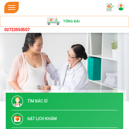
TỔNG ĐÀI
02723550507
TÌM BÁC SĨ
ĐẶT LỊCH KHÁM