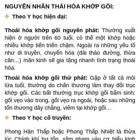
NGUYÊN NHÂN THÁI HÓA KHỚP GỐI:
Theo Y học hiện đại:
Thoái hóa khớp gối nguyên phát:
Thường xuất
hiện ở người trên 60 tuổi, có thể một khớp hoặc
nhiều khớp tiến triển chậm. Ngoài ra những yếu tố
như di truyền, chuyển hóa (đái tháo đường, thừa
cân…) mãn kinh sẽ gia tăng nhanh tình trạng thoái
hóa.
Thoái hóa khớp gối thứ phát:
Gặp ở tất cả mỏi
lứa tuổi, thường do chấn thương làm thay đổi trục
khớp gối. Các bất thường trục khớp gối bẩm sinh:
gối vẹo vào trong, gối vẹo ra ngoài, hoặc sau những
tổn thương dây chằng, viêm tại khớp gối…
Theo Y học cổ truyền:
Phong Hàn Thấp hoặc Phong Thấp Nhiệt tà thừa
lúc Chính khí hư tổn, xâm phạm vào cơ biểu kinh