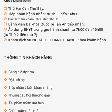
Khoa khám bệnh
Thứ Hai đến Thứ Bảy:
calendar_today
Tiếp nhận bệnh nhân: từ 7h00 đến 16h00
access_time
access_time
Bác sĩ thăm khám: 7h00 đến 16h00
Bệnh viện Đa khoa Quốc Tế Tân An tiếp nhận:
calendar_today
Áp dụng BHYT trong giờ hành chánh từ 7h00 đến 16h00
access_time
(từ Thứ 2 đến thứ 7)
Khám dịch vụ NGOÀI GIỜ HÀNH CHÁNH Khoa khám bệnh
access_time
THÔNG TIN KHÁCH HÀNG
Bảng giá dịch vụ
Đặt lịch hẹn
Tiếp nhận ý kiến khách hàng
Những câu hỏi thường gặp
Tải phần mềm đặt hẹn
Chính sách bảo mật