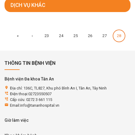
DỊCH VỤ KHÁC
«
‹
23
24
25
26
27
28
THÔNG TIN BỆNH VIỆN
Bệnh viện Đa khoa Tân An
location_on
Địa chỉ: 136C, TL827, Khu phó Bình An I, Tân An, Tây Ninh
perm_phone_msg
Điện thoại:02723550507
perm_phone_msg
Cấp cứu: 0272 3 661 115
email
Email:info@tananhospital.vn
Giờ làm việc