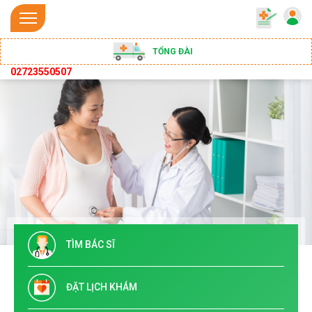
TỔNG ĐÀI
02723550507
TÌM BÁC SĨ
ĐẶT LỊCH KHÁM