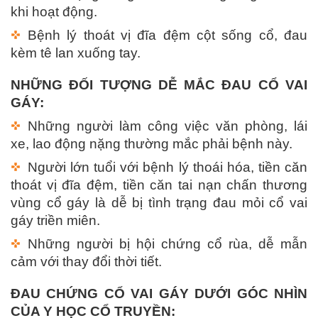
khi hoạt động.
Bệnh lý thoát vị đĩa đệm cột sống cổ, đau
kèm tê lan xuống tay.
NHỮNG ĐỐI TƯỢNG DỄ MẮC ĐAU CỔ VAI
GÁY:
Những người làm công việc văn phòng, lái
xe, lao động nặng thường mắc phải bệnh này.
Người lớn tuổi với bệnh lý thoái hóa, tiền căn
thoát vị đĩa đệm, tiền căn tai nạn chấn thương
vùng cổ gáy là dễ bị tình trạng đau mỏi cổ vai
gáy triền miên.
Những người bị hội chứng cổ rùa, dễ mẫn
cảm với thay đổi thời tiết.
ĐAU CHỨNG CỔ VAI GÁY DƯỚI GÓC NHÌN
CỦA Y HỌC CỔ TRUYỀN: