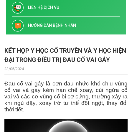
LIÊN HỆ DỊCH VỤ
HƯỚNG DẪN BỆNH NHÂN
KẾT HỢP Y HỌC CỔ TRUYỀN VÀ Y HỌC HIỆN
ĐẠI TRONG ĐIỀU TRỊ ĐAU CỔ VAI GÁY
23/05/2024
Đau cổ vai gáy là cơn đau nhức khó chịu vùng
cổ vai và gáy kèm hạn chế xoay, cúi ngửa cổ
vai và các cơ vùng cổ bị cơ cứng, thường xảy ra
khi ngủ dậy, xoay trở tư thế đột ngột, thay đổi
thời tiết.