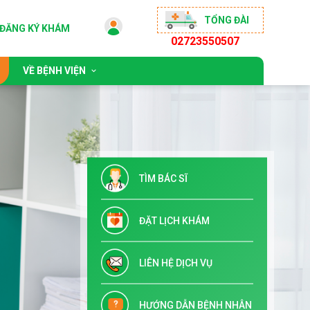
TỔNG ĐÀI
ĐĂNG KÝ KHÁM
02723550507
VỀ BỆNH VIỆN
 động
Giới thiệu chung
sống khỏe
Đội ngũ bác sĩ
ộng đồng
Chỉ đạo tuyến & Đào tạo
TÌM BÁC SĨ
 đãi
Danh mục dịch vụ kỹ thuật
Tuyển dụng
ĐẶT LỊCH KHÁM
Liên hệ
LIÊN HỆ DỊCH VỤ
HƯỚNG DẪN BỆNH NHÂN