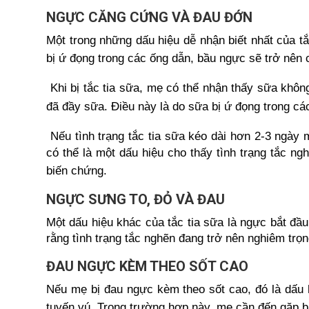
NGỰC CĂNG CỨNG VÀ ĐAU ĐỚN
Một trong những dấu hiệu dễ nhận biết nhất của t
bị ứ đọng trong các ống dẫn, bầu ngực sẽ trở nên 
Khi bị tắc tia sữa, mẹ có thể nhận thấy sữa khôn
đã đầy sữa. Điều này là do sữa bị ứ đọng trong cá
Nếu tình trạng tắc tia sữa kéo dài hơn 2-3 ngày 
có thể là một dấu hiệu cho thấy tình trạng tắc ng
biến chứng.
NGỰC SƯNG TO, ĐỎ VÀ ĐAU
Một dấu hiệu khác của tắc tia sữa là ngực bắt đầu
rằng tình trạng tắc nghẽn đang trở nên nghiêm trọ
ĐAU NGỰC KÈM THEO SỐT CAO
Nếu mẹ bị đau ngực kèm theo sốt cao, đó là dấu 
tuyến vú. Trong trường hợp này, mẹ cần đến gặp bá