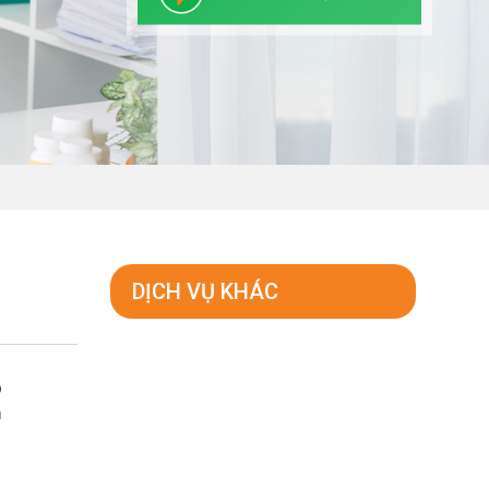
DỊCH VỤ KHÁC
p
n