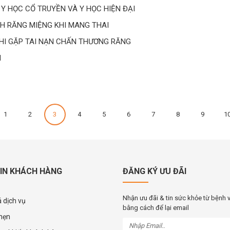
 Y HỌC CỔ TRUYỀN VÀ Y HỌC HIỆN ĐẠI
NH RĂNG MIỆNG KHI MANG THAI
KHI GẶP TAI NẠN CHẤN THƯƠNG RĂNG
I
1
2
3
4
5
6
7
8
9
1
IN KHÁCH HÀNG
ĐĂNG KÝ ƯU ĐÃI
Nhận ưu đãi & tin sức khỏe từ bệnh 
 dịch vụ
bằng cách để lại email
 hẹn