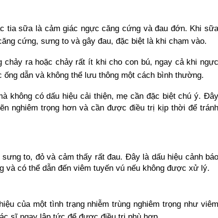
ắc tia sữa là cảm giác ngực căng cứng và đau đớn. Khi sữ
căng cứng, sưng to và gây đau, đặc biệt là khi chạm vào.
g chảy ra hoặc chảy rất ít khi cho con bú, ngay cả khi ngự
c ống dẫn và không thể lưu thông một cách bình thường.
mà không có dấu hiệu cải thiện, mẹ cần đặc biệt chú ý. Đâ
hẽn nghiêm trọng hơn và cần được điều trị kịp thời để trán
 sưng to, đỏ và cảm thấy rất đau. Đây là dấu hiệu cảnh bá
ng và có thể dẫn đến viêm tuyến vú nếu không được xử lý.
hiệu của một tình trạng nhiễm trùng nghiêm trọng như viê
c sĩ ngay lập tức để được điều trị phù hợp.