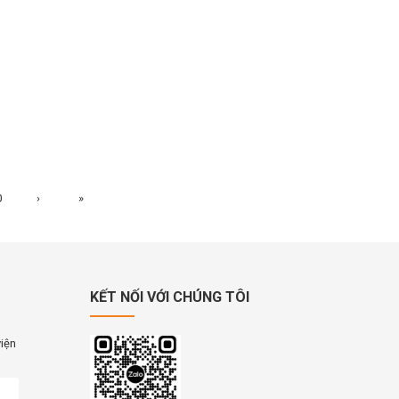
0
›
»
KẾT NỐI VỚI CHÚNG TÔI
viện