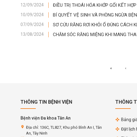
ĐIỀU TRỊ THOÁI HÓA KHỚP GỐI KẾT HỢP
12/09/2024
BÍ QUYẾT VỆ SINH VÀ PHÒNG NGỪA BỆ
10/09/2024
SƠ CỨU RĂNG RƠI KHỎI Ổ ĐÚNG CÁCH 
07/09/2024
CHĂM SÓC RĂNG MIỆNG KHI MANG THA
13/08/2024
«
‹
THÔNG TIN BỆNH VIỆN
THÔNG T
Bệnh viện Đa khoa Tân An
Bảng giá
location_on
Địa chỉ: 136C, TL827, Khu phó Bình An I, Tân
Đặt lịch
An, Tây Ninh