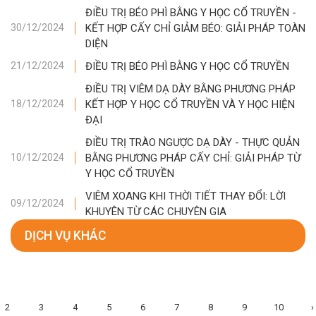
ĐIỀU TRỊ BÉO PHÌ BẰNG Y HỌC CỔ TRUYỀN -
KẾT HỢP CẤY CHỈ GIẢM BÉO: GIẢI PHÁP TOÀN
30/12/2024
DIỆN
ĐIỀU TRỊ BÉO PHÌ BẰNG Y HỌC CỔ TRUYỀN
21/12/2024
ĐIỀU TRỊ VIÊM DẠ DÀY BẰNG PHƯƠNG PHÁP
KẾT HỢP Y HỌC CỔ TRUYỀN VÀ Y HỌC HIỆN
18/12/2024
ĐẠI
ĐIỀU TRỊ TRÀO NGƯỢC DẠ DÀY - THỰC QUẢN
BẰNG PHƯƠNG PHÁP CẤY CHỈ: GIẢI PHÁP TỪ
10/12/2024
Y HỌC CỔ TRUYỀN
VIÊM XOANG KHI THỜI TIẾT THAY ĐỔI: LỜI
09/12/2024
KHUYÊN TỪ CÁC CHUYÊN GIA
DỊCH VỤ KHÁC
2
3
4
5
6
7
8
9
10
›