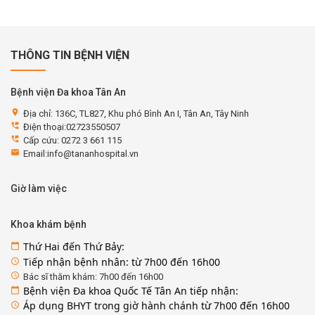
THÔNG TIN BỆNH VIỆN
Bệnh viện Đa khoa Tân An
location_on
Địa chỉ: 136C, TL827, Khu phó Bình An I, Tân An, Tây Ninh
perm_phone_msg
Điện thoại:02723550507
perm_phone_msg
Cấp cứu: 0272 3 661 115
email
Email:info@tananhospital.vn
Giờ làm việc
Khoa khám bệnh
Thứ Hai đến Thứ Bảy:
calendar_today
Tiếp nhận bệnh nhân: từ 7h00 đến 16h00
access_time
access_time
Bác sĩ thăm khám: 7h00 đến 16h00
Bệnh viện Đa khoa Quốc Tế Tân An tiếp nhận:
calendar_today
Áp dụng BHYT trong giờ hành chánh từ 7h00 đến 16h00
access_time