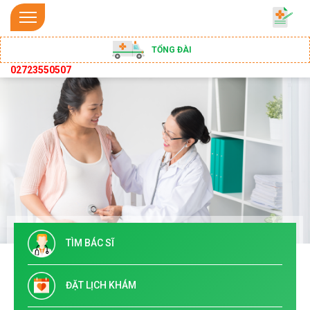
TỔNG ĐÀI
02723550507
TÌM BÁC SĨ
ĐẶT LỊCH KHÁM