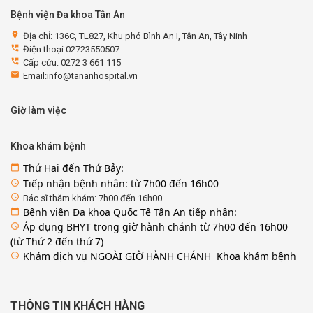
Bệnh viện Đa khoa Tân An
location_on
Địa chỉ: 136C, TL827, Khu phó Bình An I, Tân An, Tây Ninh
perm_phone_msg
Điện thoại:02723550507
perm_phone_msg
Cấp cứu: 0272 3 661 115
email
Email:info@tananhospital.vn
Giờ làm việc
Khoa khám bệnh
Thứ Hai đến Thứ Bảy:
calendar_today
Tiếp nhận bệnh nhân: từ 7h00 đến 16h00
access_time
access_time
Bác sĩ thăm khám: 7h00 đến 16h00
Bệnh viện Đa khoa Quốc Tế Tân An tiếp nhận:
calendar_today
Áp dụng BHYT trong giờ hành chánh từ 7h00 đến 16h00
access_time
(từ Thứ 2 đến thứ 7)
Khám dịch vụ NGOÀI GIỜ HÀNH CHÁNH Khoa khám bệnh
access_time
THÔNG TIN KHÁCH HÀNG