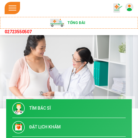
TỔNG ĐÀI
02723550507
TÌM BÁC SĨ
ĐẶT LỊCH KHÁM