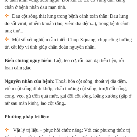
chân ở bệnh nhân đau mạn tính.
Đau cột sống thắt lưng trong bệnh cảnh toàn thân: Đau lưng
do sốt virut, nhiễm khuẩn (lao, viêm đĩa đệm...), trong bệnh cảnh
ung thư...
Một số xét nghiệm cần thiết: Chụp Xquang, chụp cộng hưởng
từ, cắt lớp vi tính giúp chẩn đoán nguyên nhân.
Biến chứng nguy hiểm
: Liệt, teo cơ, rối loạn đại tiểu tiện, rối
loạn cảm giác
Nguyên nhân của bệnh
: Thoái hóa cột sống, thoát vị đĩa đệm,
viêm cột sống dính khớp, chấn thương cột sống, trượt đốt sống,
cong, vẹo, gù ưỡn quá mức, gai đôi cột sống, loãng xương (gặp ở
nữ sau mãn kinh), lao cột sống...
Phương pháp trị liệu:
Vật lý trị liệu – phục hồi chức năng: Với các phương thức trị