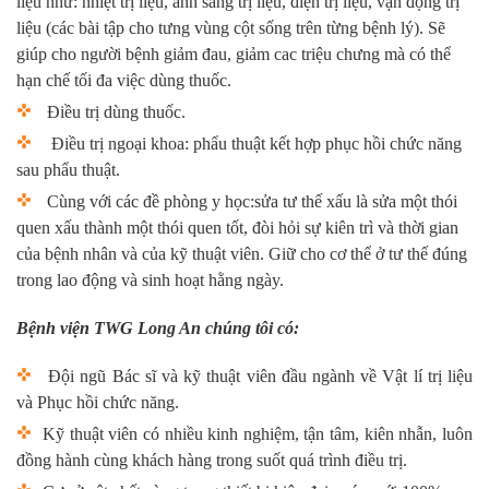
liệu như: nhiệt trị liệu, ánh sáng trị liệu, điện trị liệu, vận động trị
liệu (các bài tập cho tưng vùng cột sống trên từng bệnh lý). Sẽ
giúp cho người bệnh giảm đau, giảm cac triệu chưng mà có thể
hạn chế tối đa việc dùng thuốc.
Điều trị dùng thuốc.
Điều trị ngoại khoa: phẩu thuật
kết hợp phục hồi chức năng
sau phẩu thuật.
Cùng với các đề phòng y học:sửa tư thế xấu là sửa một thói
quen xấu thành một thói quen tốt, đòi hỏi sự kiên trì và thời gian
của bệnh nhân và của kỹ thuật viên. Giữ cho cơ thể ở tư thế đúng
trong lao động và sinh hoạt hằng ngày.
Bệnh viện TWG Long An chúng tôi có:
Đội ngũ Bác sĩ và kỹ thuật viên đầu ngành về Vật lí trị liệu
và Phục hồi chức năng.
Kỹ thuật viên có nhiều kinh nghiệm, tận tâm, kiên nhẫn, luôn
đồng hành cùng khách hàng trong suốt quá trình điều trị.