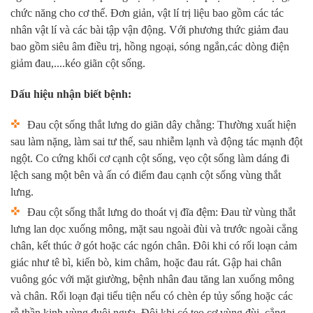
chức năng cho cơ thể
.
Đơn giản, vật lí trị liệu bao gồm các tác
nhân vật lí và các bài tập vận động. Với phương thức giảm đau
bao gồm siêu âm điều trị, hồng ngoại, sóng ngắn,các dòng điện
giảm đau,....kéo giãn cột sống.
Dấu hiệu nhận biết bệnh:
Đau cột sống thắt lưng do giãn dây chằng: Thường xuất hiện
sau làm nặng, làm sai tư thế, sau nhiễm lạnh và động tác mạnh đột
ngột. Co cứng khối cơ cạnh cột sống, vẹo cột sống làm dáng đi
lệch sang một bên và ấn có điểm đau cạnh cột sống vùng thắt
lưng.
Đau cột sống thắt lưng do thoát vị đĩa đệm: Đau từ vùng thắt
lưng lan dọc xuống mông, mặt sau ngoài đùi và trước ngoài cẳng
chân, kết thúc ở gót hoặc các ngón chân. Đôi khi có rối loạn cảm
giác như tê bì, kiến bò, kim châm, hoặc đau rát. Gập hai chân
vuông góc với mặt giường, bệnh nhân đau tăng lan xuống mông
và chân. Rối loạn đại tiểu tiện nếu có chèn ép tủy sống hoặc các
rễ thần kinh vùng đuôi ngựa. Đôi khi có teo cơ vùng đùi, cẳng