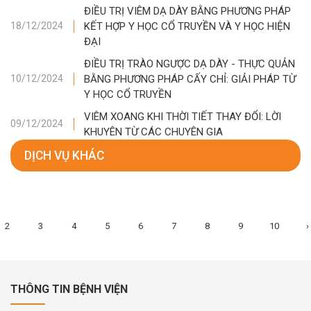
ĐIỀU TRỊ VIÊM DẠ DÀY BẰNG PHƯƠNG PHÁP
KẾT HỢP Y HỌC CỔ TRUYỀN VÀ Y HỌC HIỆN
18/12/2024
ĐẠI
ĐIỀU TRỊ TRÀO NGƯỢC DẠ DÀY - THỰC QUẢN
BẰNG PHƯƠNG PHÁP CẤY CHỈ: GIẢI PHÁP TỪ
10/12/2024
Y HỌC CỔ TRUYỀN
VIÊM XOANG KHI THỜI TIẾT THAY ĐỔI: LỜI
09/12/2024
KHUYÊN TỪ CÁC CHUYÊN GIA
DỊCH VỤ KHÁC
2
3
4
5
6
7
8
9
10
›
THÔNG TIN BỆNH VIỆN