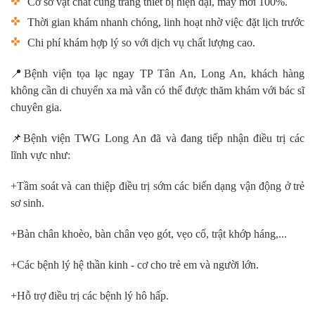
Cơ sở vật chất cùng trang thiết bị hiện đại, máy mới 100%.
Thời gian khám nhanh chóng, linh hoạt nhờ việc đặt lịch trước
Chi phí khám hợp lý so với dịch vụ chất lượng cao.
📍
Bệnh viện tọa lạc ngay TP Tân An, Long An, khách hàng
không cần di chuyển xa mà vẫn có thể được thăm khám với bác sĩ
chuyên gia.
📌
Bệnh viện TWG Long An đã và đang tiếp nhận điều trị các
lĩnh vực như:
+Tầm soát và can thiệp điều trị sớm các biến dạng vận động ở trẻ
sơ sinh.
+Bàn chân khoèo, bàn chân vẹo gót, vẹo cổ, trật khớp háng,...
+Các bệnh lý hệ thần kinh - cơ cho trẻ em và người lớn.
+Hỗ trợ điều trị các bệnh lý hô hấp.