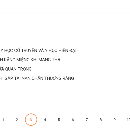
 Y HỌC CỔ TRUYỀN VÀ Y HỌC HIỆN ĐẠI
NH RĂNG MIỆNG KHI MANG THAI
SỮA QUAN TRỌNG
KHI GẶP TAI NẠN CHẤN THƯƠNG RĂNG
I
1
2
3
4
5
6
7
8
9
1