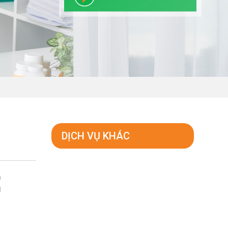
DỊCH VỤ KHÁC
n
g
i