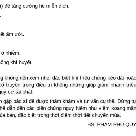
i) để tăng cường hệ miễn dịch.
.
iết ẩm ướt.
 ô nhiễm.
ông khí huyết.
ng không nên xem nhẹ, đặc biệt khi triệu chứng kéo dài hoặ
ổ truyền trong điều trị không những giúp giảm nhanh triệ
uy cơ tái phát.
n gặp bác sĩ để được thăm khám và tư vấn cụ thể. Đừng t
ó thể dẫn đến các biến chứng nguy hiểm như viêm xoang mã
a bạn, đặc biệt trong thời điểm thời tiết chuyển mùa.
BS. PHẠM PHÚ QU