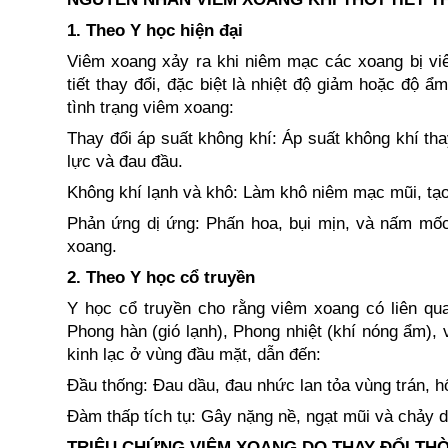
1. Theo Y học hiện đại
Viêm xoang xảy ra khi niêm mạc các xoang bị viê
tiết thay đổi, đặc biệt là nhiệt độ giảm hoặc độ 
tình trạng viêm xoang:
Thay đổi áp suất không khí: Áp suất không khí th
lực và đau đầu.
Không khí lạnh và khô: Làm khô niêm mạc mũi, tạo đ
Phản ứng dị ứng: Phấn hoa, bụi mịn, và nấm mốc x
xoang.
2. Theo Y học cổ truyền
Y học cổ truyền cho rằng viêm xoang có liên qu
Phong hàn (gió lạnh), Phong nhiệt (khí nóng ẩm),
kinh lạc ở vùng đầu mặt, dẫn đến:
Đầu thống: Đau dầu, đau nhức lan tỏa vùng trán, h
Đàm thấp tích tụ: Gây nặng nề, ngạt mũi và chảy d
TRIỆU CHỨNG VIÊM XOANG DO THAY ĐỔI THỜ