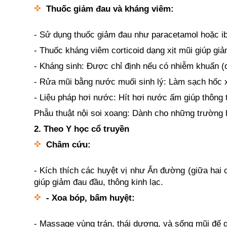
Thuốc giảm đau và kháng viêm:
- Sử dụng thuốc giảm đau như paracetamol hoặc i
- Thuốc kháng viêm corticoid dạng xịt mũi giúp g
- Kháng sinh: Được chỉ định nếu có nhiễm khuẩn (d
- Rửa mũi bằng nước muối sinh lý: Làm sạch hốc 
- Liệu pháp hơi nước: Hít hơi nước ấm giúp thông
Phẫu thuật nội soi xoang: Dành cho những trường 
2. Theo Y học cổ truyền
Châm cứu:
- Kích thích các huyệt vị như Ấn đường (giữa hai
giúp giảm đau đầu, thông kinh lạc.
- Xoa bóp, bấm huyệt:
- Massage vùng trán, thái dương, và sống mũi để 