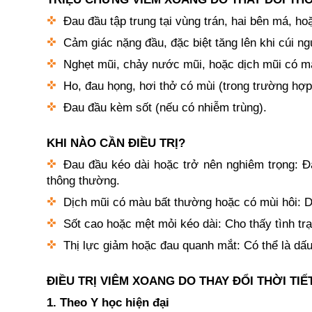
Đau đầu tập trung tại vùng trán, hai bên má, h
Cảm giác nặng đầu, đặc biệt tăng lên khi cúi ngư
Nghẹt mũi, chảy nước mũi, hoặc dịch mũi có m
Ho, đau họng, hơi thở có mùi (trong trường hợ
Đau đầu kèm sốt (nếu có nhiễm trùng).
KHI NÀO CẦN ĐIỀU TRỊ?
Đau đầu kéo dài hoặc trở nên nghiêm trọng: Đ
thông thường.
Dịch mũi có màu bất thường hoặc có mùi hôi: 
Sốt cao hoặc mệt mỏi kéo dài: Cho thấy tình tr
Thị lực giảm hoặc đau quanh mắt: Có thể là dấ
ĐIỀU TRỊ VIÊM XOANG DO THAY ĐỔI THỜI TIẾ
1. Theo Y học hiện đại