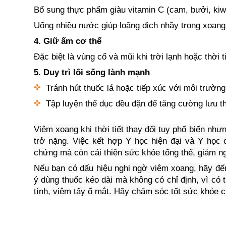
Bổ sung thực phẩm giàu vitamin C (cam, bưởi, kiw
Uống nhiều nước giúp loãng dịch nhầy trong xoang
4. Giữ ấm cơ thể
Đặc biệt là vùng cổ và mũi khi trời lạnh hoặc thời t
5. Duy trì lối sống lành mạnh
Tránh hút thuốc lá hoặc tiếp xúc với môi trường
Tập luyện thể dục đều đặn để tăng cường lưu th
Viêm xoang khi thời tiết thay đổi tuy phổ biến như
trở nặng. Việc kết hợp Y học hiện đại và Y học c
chứng mà còn cải thiện sức khỏe tổng thể, giảm ng
Nếu bạn có dấu hiệu nghi ngờ viêm xoang, hãy đế
ý dùng thuốc kéo dài mà không có chỉ định, vì c
tính, viêm tấy ổ mắt. Hãy chăm sóc tốt sức khỏe củ