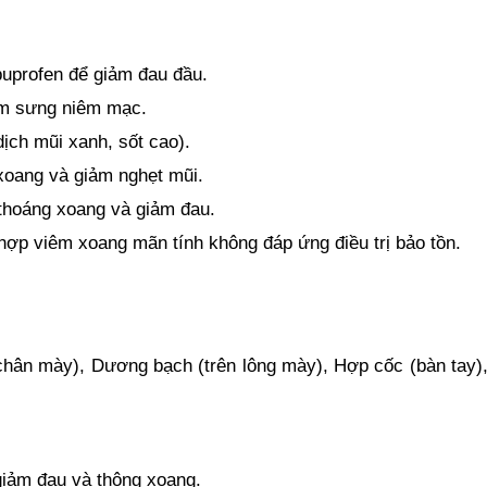
buprofen để giảm đau đầu.
iảm sưng niêm mạc.
ịch mũi xanh, sốt cao).
xoang và giảm nghẹt mũi.
 thoáng xoang và giảm đau.
hợp viêm xoang mãn tính không đáp ứng điều trị bảo tồn.
 chân mày), Dương bạch (trên lông mày), Hợp cốc (bàn tay)
giảm đau và thông xoang.