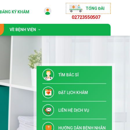
TỔNG ĐÀI
ĐĂNG KÝ KHÁM
02723550507
VỀ BỆNH VIỆN
 động
Giới thiệu chung
sống khỏe
Đội ngũ bác sĩ
ộng đồng
Chỉ đạo tuyến & Đào tạo
TÌM BÁC SĨ
 đãi
Danh mục dịch vụ kỹ thuật
Tuyển dụng
ĐẶT LỊCH KHÁM
Liên hệ
LIÊN HỆ DỊCH VỤ
HƯỚNG DẪN BỆNH NHÂN