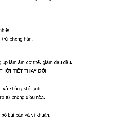
hiệt.
 trừ phong hàn.
iúp làm ấm cơ thể, giảm đau đầu.
HỜI TIẾT THAY ĐỔI
a và không khí lạnh.
 ra từ phòng điều hòa.
bỏ bụi bẩn và vi khuẩn.