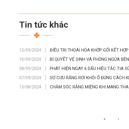
Tin tức khác
ĐIỀU TRỊ THOÁI HÓA KHỚP GỐI KẾT HỢP
12/09/2024
BÍ QUYẾT VỆ SINH VÀ PHÒNG NGỪA BỆ
10/09/2024
​PHÁT HIỆN NGAY 6 DẤU HIỆU TẮC TIA 
08/09/2024
SƠ CỨU RĂNG RƠI KHỎI Ổ ĐÚNG CÁCH 
07/09/2024
CHĂM SÓC RĂNG MIỆNG KHI MANG THA
13/08/2024
«
‹