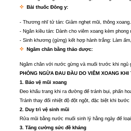
Bài thuốc Đông y:
- Thương nhĩ tử tán: Giảm nghẹt mũi, thông xoang.
- Ngân kiều tán: Dành cho viêm xoang kèm phong n
- Sinh khương (gừng) kết hợp hành trắng: Làm ấm,
Ngâm chân bằng thảo dược:
Ngâm chân với nước gừng và muối trước khi ngủ g
PHÒNG NGỪA ĐAU ĐẦU DO VIÊM XOANG KHI T
1. Bảo vệ mũi xoang
Đeo khẩu trang khi ra đường để tránh bụi, phấn ho
Tránh thay đổi nhiệt độ đột ngột, đặc biệt khi bước
2. Duy trì vệ sinh mũi
Rửa mũi bằng nước muối sinh lý hằng ngày để loại 
3. Tăng cường sức đề kháng