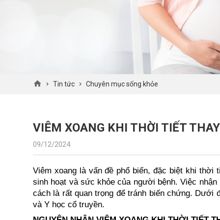
Tin tức
Chuyên mục sống khỏe
VIÊM XOANG KHI THỜI TIẾT THAY
09/12/2024
Viêm xoang là vấn đề phổ biến, đặc biệt khi thời 
sinh hoạt và sức khỏe của người bệnh. Việc nhận b
cách là rất quan trọng để tránh biến chứng. Dưới đ
và Y học cổ truyền.
NGUYÊN NHÂN VIÊM XOANG KHI THỜI TIẾT T