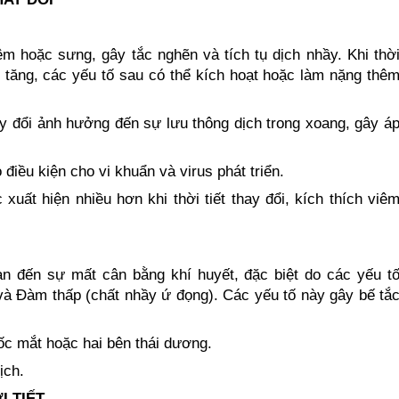
m hoặc sưng, gây tắc nghẽn và tích tụ dịch nhầy. Khi thờ
ẩm tăng, các yếu tố sau có thể kích hoạt hoặc làm nặng thê
ay đổi ảnh hưởng đến sự lưu thông dịch trong xoang, gây á
iều kiện cho vi khuẩn và virus phát triển.
uất hiện nhiều hơn khi thời tiết thay đổi, kích thích viê
an đến sự mất cân bằng khí huyết, đặc biệt do các yếu t
 và Đàm thấp (chất nhầy ứ đọng). Các yếu tố này gây bế tắ
ốc mắt hoặc hai bên thái dương.
ịch.
I TIẾT