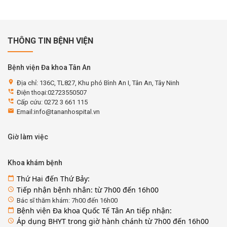
THÔNG TIN BỆNH VIỆN
Bệnh viện Đa khoa Tân An
location_on
Địa chỉ: 136C, TL827, Khu phó Bình An I, Tân An, Tây Ninh
perm_phone_msg
Điện thoại:02723550507
perm_phone_msg
Cấp cứu: 0272 3 661 115
email
Email:info@tananhospital.vn
Giờ làm việc
Khoa khám bệnh
Thứ Hai đến Thứ Bảy:
calendar_today
Tiếp nhận bệnh nhân: từ 7h00 đến 16h00
access_time
access_time
Bác sĩ thăm khám: 7h00 đến 16h00
Bệnh viện Đa khoa Quốc Tế Tân An tiếp nhận:
calendar_today
Áp dụng BHYT trong giờ hành chánh từ 7h00 đến 16h00
access_time