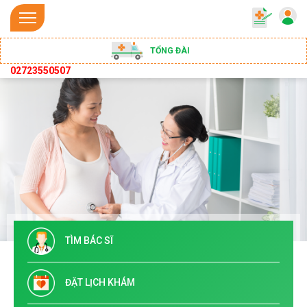
TỔNG ĐÀI
02723550507
TÌM BÁC SĨ
ĐẶT LỊCH KHÁM