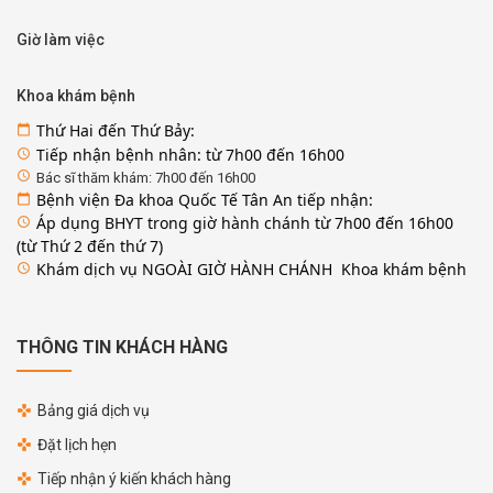
Giờ làm việc
Khoa khám bệnh
Thứ Hai đến Thứ Bảy:
calendar_today
Tiếp nhận bệnh nhân: từ 7h00 đến 16h00
access_time
access_time
Bác sĩ thăm khám: 7h00 đến 16h00
Bệnh viện Đa khoa Quốc Tế Tân An tiếp nhận:
calendar_today
Áp dụng BHYT trong giờ hành chánh từ 7h00 đến 16h00
access_time
(từ Thứ 2 đến thứ 7)
Khám dịch vụ NGOÀI GIỜ HÀNH CHÁNH Khoa khám bệnh
access_time
THÔNG TIN KHÁCH HÀNG
Bảng giá dịch vụ
Đặt lịch hẹn
Tiếp nhận ý kiến khách hàng