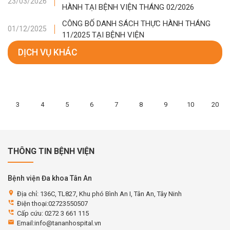
23/03/2026
HÀNH TẠI BỆNH VIỆN THÁNG 02/2026
CÔNG BỐ DANH SÁCH THỰC HÀNH THÁNG
01/12/2025
11/2025 TẠI BỆNH VIỆN
DỊCH VỤ KHÁC
3
4
5
6
7
8
9
10
20
THÔNG TIN BỆNH VIỆN
Bệnh viện Đa khoa Tân An
location_on
Địa chỉ: 136C, TL827, Khu phó Bình An I, Tân An, Tây Ninh
perm_phone_msg
Điện thoại:02723550507
perm_phone_msg
Cấp cứu: 0272 3 661 115
email
Email:info@tananhospital.vn