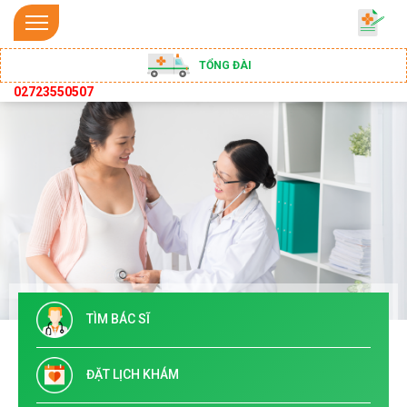
TỔNG ĐÀI
02723550507
TÌM BÁC SĨ
ĐẶT LỊCH KHÁM