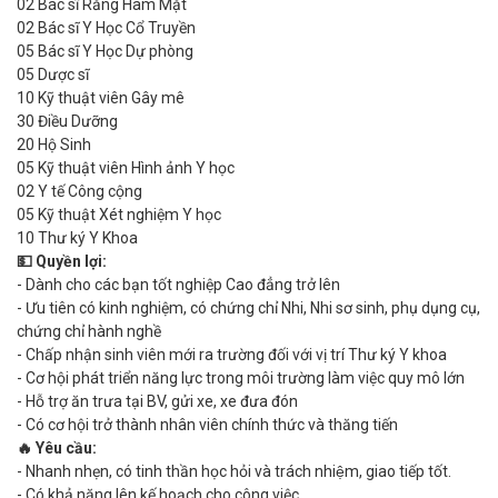
02 Bác sĩ Răng Hàm Mặt
02 Bác sĩ Y Học Cổ Truyền
05 Bác sĩ Y Học Dự phòng
05 Dược sĩ
10 Kỹ thuật viên Gây mê
30 Điều Dưỡng
20 Hộ Sinh
05 Kỹ thuật viên Hình ảnh Y học
02 Y tế Công cộng
05 Kỹ thuật Xét nghiệm Y học
10 Thư ký Y Khoa
💵 Quyền lợi:
- Dành cho các bạn tốt nghiệp Cao đẳng trở lên
- Ưu tiên có kinh nghiệm, có chứng chỉ Nhi, Nhi sơ sinh, phụ dụng cụ,
chứng chỉ hành nghề
- Chấp nhận sinh viên mới ra trường đối với vị trí Thư ký Y khoa
- Cơ hội phát triển năng lực trong môi trường làm việc quy mô lớn
- Hỗ trợ ăn trưa tại BV, gửi xe, xe đưa đón
- Có cơ hội trở thành nhân viên chính thức và thăng tiến
🔥 Yêu cầu:
- Nhanh nhẹn, có tinh thần học hỏi và trách nhiệm, giao tiếp tốt.
- Có khả năng lên kế hoạch cho công việc.