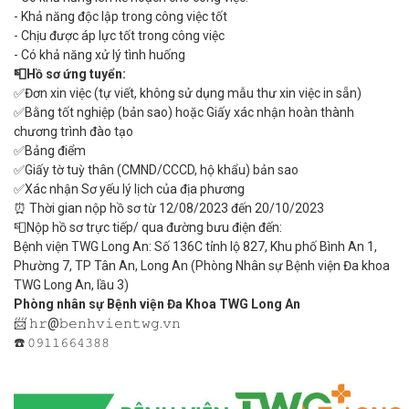
- Khả năng độc lập trong công việc tốt
- Chịu được áp lực tốt trong công việc
- Có khả năng xử lý tình huống
📮Hồ sơ ứng tuyển:
✅Đơn xin việc (tự viết, không sử dụng mẫu thư xin việc in sẵn)
✅Bằng tốt nghiệp (bản sao) hoặc Giấy xác nhận hoàn thành
chương trình đào tạo
✅Bảng điểm
✅Giấy tờ tuỳ thân (CMND/CCCD, hộ khẩu) bản sao
✅Xác nhận Sơ yếu lý lịch của địa phương
⏰ Thời gian nộp hồ sơ từ 12/08/2023 đến 20/10/2023
📮Nộp hồ sơ trực tiếp/ qua đường bưu điện đến:
Bệnh viện TWG Long An: Số 136C tỉnh lộ 827, Khu phố Bình An 1,
Phường 7, TP Tân An, Long An (Phòng Nhân sự Bệnh viện Đa khoa
TWG Long An, lầu 3)
Phòng nhân sự Bệnh viện Đa Khoa TWG Long An
📨 𝚑𝚛@𝚋𝚎𝚗𝚑𝚟𝚒𝚎𝚗𝚝𝚠𝚐.𝚟𝚗
☎️ 𝟶𝟿𝟷𝟷𝟼𝟼𝟺𝟹𝟾𝟾