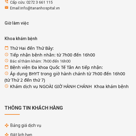
perm_phone_msg
Cấp cứu: 0272 3 661 115
email
Email:info@tananhospital.vn
Giờ làm việc
Khoa khám bệnh
Thứ Hai đến Thứ Bảy:
calendar_today
Tiếp nhận bệnh nhân: từ 7h00 đến 16h00
access_time
access_time
Bác sĩ thăm khám: 7h00 đến 16h00
Bệnh viện Đa khoa Quốc Tế Tân An tiếp nhận:
calendar_today
Áp dụng BHYT trong giờ hành chánh từ 7h00 đến 16h00
access_time
(từ Thứ 2 đến thứ 7)
Khám dịch vụ NGOÀI GIỜ HÀNH CHÁNH Khoa khám bệnh
access_time
THÔNG TIN KHÁCH HÀNG
Bảng giá dịch vụ
Đặt lịch hẹn