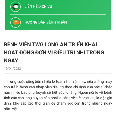
LIÊN HỆ DỊCH VỤ
HƯỚNG DẪN BỆNH NHÂN
BỆNH VIỆN TWG LONG AN TRIỂN KHAI
HOẠT ĐỘNG ĐƠN VỊ ĐIỀU TRỊ NHI TRONG
NGÀY
19/04/2022
Trong cuộc sống bộn nhiều lo toan như hiện nay, nếu chẳng may
con trẻ bị bệnh cần nhập viện điều trị theo chỉ định của bác sĩ chắc
hẳn nhiều bậc phụ huynh sẽ hết sức lo lắng. Ngoài nỗi lo về bệnh
tình của con, phụ huynh còn phải lo công việc ở cơ quan, lo việc gia
đình, khó sắp xếp thời gian để chăm sóc con trong những ngày
nằm viện.