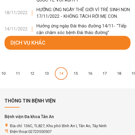
HƯỞNG ỨNG NGÀY THẾ GIỚI VÌ TRẺ SINH NON
18/11/2022
17/11/2022 - KHÔNG TÁCH RỜI MẸ CON.
Hưởng ứng ngày Đái tháo đường 14/11- “Tiếp
14/11/2022
cận chăm sóc bệnh Đái tháo đường”
DỊCH VỤ KHÁC
10
11
12
13
14
15
16
17
18
1
THÔNG TIN BỆNH VIỆN
Bệnh viện Đa khoa Tân An
location_on
Địa chỉ: 136C, TL827, Khu phó Bình An I, Tân An, Tây Ninh
perm_phone_msg
Điện thoại:02723550507