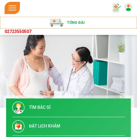
TỔNG ĐÀI
02723550507
TÌM BÁC SĨ
ĐẶT LỊCH KHÁM