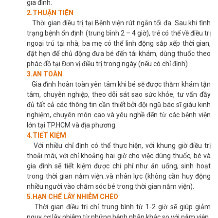
gia đình.
2.THUẬN TIỆN
Thời gian điều trị tại Bệnh viện rút ngắn tối đa. Sau khi tình
trạng bệnh ổn định (trung bình 2 – 4 giờ), trẻ có thể về điều trị
ngoại trú tại nhà, ba mẹ có thể linh động sắp xếp thời gian,
đặt hẹn để chủ động đưa bé đến tái khám, dùng thuốc theo
phác đồ tại Đơn vị điều trị trong ngày (nếu có chỉ định)
3.AN TOÀN
Gia đình hoàn toàn yên tâm khi bé sẽ được thăm khám tận
tâm, chuyên nghiệp, theo dõi sát sao sức khỏe, tư vấn đầy
đủ tất cả các thông tin cần thiết bởi đội ngũ bác sĩ giàu kinh
nghiệm, chuyên môn cao và yêu nghề đến từ các bệnh viện
lớn tại TP.HCM và địa phương.
4.TIẾT KIỆM
Với nhiều chỉ định có thể thực hiện, với khung giờ điều trị
thoải mái, với chỉ khoảng hai giờ cho việc dùng thuốc, bé và
gia đình sẽ tiết kiệm được chi phí như ăn uống, sinh hoạt
trong thời gian nằm viện..và nhân lực (không cần huy động
nhiều người vào chăm sóc bé trong thời gian nằm viện).
5.HẠN CHẾ LÂY NHIỄM CHÉO
Thời gian điều trị chỉ trung bình từ 1-2 giờ sẽ giúp giảm
nguy cơ lây nhiễm từ những bệnh nhân khác so với nằm viện.