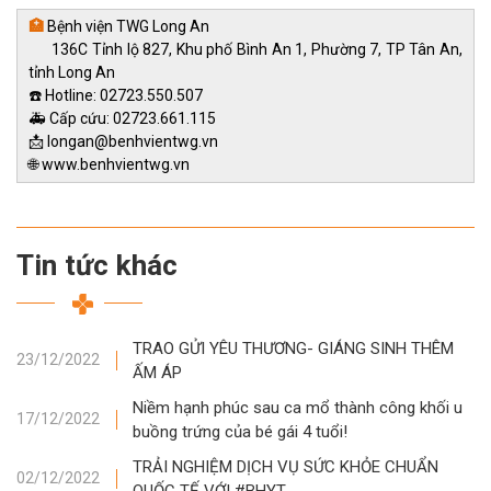
🏥
Bệnh viện TWG Long An
136C Tỉnh lộ 827, Khu phố Bình An 1, Phường 7, TP Tân An,
tỉnh Long An
☎️ Hotline: 02723.550.507
🚑 Cấp cứu: 02723.661.115
📩 longan@benhvientwg.vn
🌐 www.benhvientwg.vn
Tin tức khác
TRAO GỬI YÊU THƯƠNG- GIÁNG SINH THÊM
23/12/2022
ẤM ÁP
Niềm hạnh phúc sau ca mổ thành công khối u
17/12/2022
buồng trứng của bé gái 4 tuổi!
TRẢI NGHIỆM DỊCH VỤ SỨC KHỎE CHUẨN
02/12/2022
QUỐC TẾ VỚI #BHYT