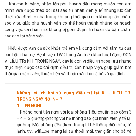
Khi con bị bệnh, phần lớn phụ huynh đều mong muốn con em
mình vừa được theo dõi sát sao từ nhân viên y tế những lúc cần
thiết vừa được ở nhà trong khoảng thời gian con không cần chăm
sóc y tế, giúp phụ huynh vẫn có thể hoàn thành những kế hoạch
công việc cá nhân mà không bị gián đoạn, trì hoãn do bận chăm
sóc con tại bệnh viện...
Hiểu được vấn đề sức khỏe trẻ em và đồng cảm với tâm tư của
các bậc cha mẹ, Bệnh viện TWG Long An triển khai hoạt động ĐƠN
VỊ ĐIỀU TRỊ NHI TRONG NGÀY, đây là đơn vị điều trị ngoại trú nhưng
thực hiện được các chỉ định điều trị cần nhập viện, giúp giảm bớt
thời gian nằm viện, thuận tiện và thoải mái cho cả bé và gia đình.
Những lợi ích khi sử dụng điều trị tại KHU ĐIỀU TRỊ
TRONG NGÀY NỘI NHI?
1.TIỆN NGHI
Phòng nghỉ tiện nghi với loại phòng Tiêu chuẩn bao gồm 3
– 4 – 5 giường/phòng với hệ thống báo gọi nhân viên y tế tại
giường. Mỗi phòng đều được trang bị hệ thống điều hòa, tủ
lạnh, tivi, wifi,…sẽ mang lại sự thoải mái, thư giãn cho bé và