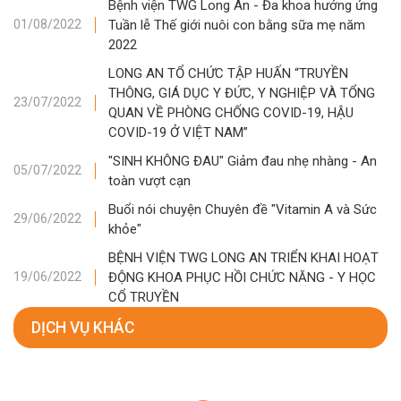
Bệnh viện TWG Long An - Đa khoa hưởng ứng
Tuần lễ Thế giới nuôi con bằng sữa mẹ năm
01/08/2022
2022
LONG AN TỔ CHỨC TẬP HUẤN “TRUYỀN
THÔNG, GIÁ DỤC Y ĐỨC, Y NGHIỆP VÀ TỔNG
23/07/2022
QUAN VỀ PHÒNG CHỐNG COVID-19, HẬU
COVID-19 Ở VIỆT NAM”
"SINH KHÔNG ĐAU" Giảm đau nhẹ nhàng - An
05/07/2022
toàn vượt cạn
Buổi nói chuyện Chuyên đề "Vitamin A và Sức
29/06/2022
khỏe"
BỆNH VIỆN TWG LONG AN TRIỂN KHAI HOẠT
ĐỘNG KHOA PHỤC HỒI CHỨC NĂNG - Y HỌC
19/06/2022
CỔ TRUYỀN
DỊCH VỤ KHÁC