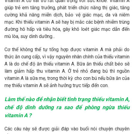
Vitamin A có vai trò rất quan trọng với sức khỏe. Vitamin A
giúp trẻ em tăng trưởng, phát triển chức năng thị giác, tăng
cường khả năng miễn dịch, bảo vệ giác mạc, da và niêm
mạc. Khi thiếu vitamin A sẽ hay bị mắc các bệnh nhiễm trùng
đường hô hấp và tiêu hóa, gây khô loét giác mạc dẫn đến
mù lòa, suy dinh dưỡng...
Cơ thể không thể tự tổng hợp được vitamin A mà phải do
thức ăn cung cấp, vì vậy nguyên nhân chính của thiếu vitamin
A là do chế độ ăn thiếu vitamin A. Bữa ăn thiếu chất béo sẽ
làm giảm hấp thu vitamin A. Ở trẻ nhỏ đang bú thì nguồn
vitamin A là sữa mẹ, trong thời kỳ cho con bú nếu bữa ăn của
mẹ thiếu vitamin A sẽ ảnh hưởng trực tiếp đến con.
Làm thế nào để nhận biết tình trạng thiếu vitamin A,
chế độ dinh dưỡng ra sao để phòng ngừa thiếu
vitamin A ?
Các câu này sẽ được giải đáp vào buổi nói chuyện chuyên