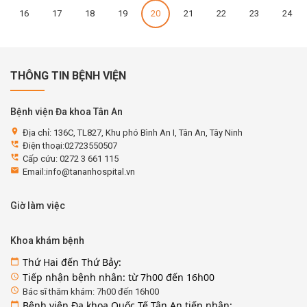
16
17
18
19
20
21
22
23
24
THÔNG TIN BỆNH VIỆN
Bệnh viện Đa khoa Tân An
location_on
Địa chỉ: 136C, TL827, Khu phó Bình An I, Tân An, Tây Ninh
perm_phone_msg
Điện thoại:02723550507
perm_phone_msg
Cấp cứu: 0272 3 661 115
email
Email:info@tananhospital.vn
Giờ làm việc
Khoa khám bệnh
Thứ Hai đến Thứ Bảy:
calendar_today
Tiếp nhận bệnh nhân: từ 7h00 đến 16h00
access_time
access_time
Bác sĩ thăm khám: 7h00 đến 16h00
Bệnh viện Đa khoa Quốc Tế Tân An tiếp nhận:
calendar_today