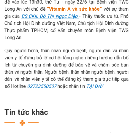
đề vào lúc 13h30, thứ Tư - ngày 22/6 tại Bệnh viện TWG
Long An với chủ đề
“Vitamin A và sức khỏe”
với sự tham
gia của
BS.CKII. Đỗ Thị Ngọc Diệp
- Thầy thuốc ưu tú, Phó
Chủ tịch Hội Dinh dưỡng Việt Nam, Chủ tịch Hội Dinh dưỡng
Thực phẩm TP.HCM, cố vấn chuyên môn Bệnh viện TWG
Long An.
Quý người bệnh, thân nhân người bệnh, người dân và nhân
viên y tế đừng bỏ lỡ cơ hội lắng nghe những hướng dẫn bổ
ích từ chuyên gia dinh dưỡng để bảo vệ và chăm sóc bản
thân và người thân. Người bệnh, thân nhân người bệnh, người
dân và nhân viên y tế có thể đăng ký tham gia trực tiếp qua
số Hotline
02723550507
hoặc nhắn tin
TẠI ĐÂY
Tin tức khác