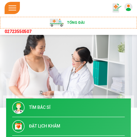
TỔNG ĐÀI
02723550507
TÌM BÁC SĨ
ĐẶT LỊCH KHÁM