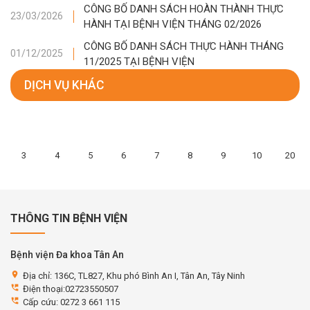
CÔNG BỐ DANH SÁCH HOÀN THÀNH THỰC
23/03/2026
HÀNH TẠI BỆNH VIỆN THÁNG 02/2026
CÔNG BỐ DANH SÁCH THỰC HÀNH THÁNG
01/12/2025
11/2025 TẠI BỆNH VIỆN
DỊCH VỤ KHÁC
3
4
5
6
7
8
9
10
20
THÔNG TIN BỆNH VIỆN
Bệnh viện Đa khoa Tân An
location_on
Địa chỉ: 136C, TL827, Khu phó Bình An I, Tân An, Tây Ninh
perm_phone_msg
Điện thoại:02723550507
perm_phone_msg
Cấp cứu: 0272 3 661 115