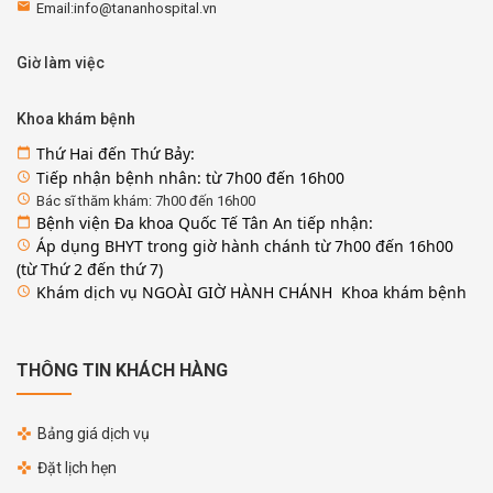
email
Email:info@tananhospital.vn
Giờ làm việc
Khoa khám bệnh
Thứ Hai đến Thứ Bảy:
calendar_today
Tiếp nhận bệnh nhân: từ 7h00 đến 16h00
access_time
access_time
Bác sĩ thăm khám: 7h00 đến 16h00
Bệnh viện Đa khoa Quốc Tế Tân An tiếp nhận:
calendar_today
Áp dụng BHYT trong giờ hành chánh từ 7h00 đến 16h00
access_time
(từ Thứ 2 đến thứ 7)
Khám dịch vụ NGOÀI GIỜ HÀNH CHÁNH Khoa khám bệnh
access_time
THÔNG TIN KHÁCH HÀNG
Bảng giá dịch vụ
Đặt lịch hẹn