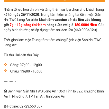
Nhằm tối ưu hóa chi phí và tăng thêm sự lựa chọn cho khách hàng,
kể từ ngày 26/11/2020
, Trung tâm tiêm chủng tại Bệnh viện Sản
Nhi TWG Long An
triển khai tiêm vaccine sởi đa liều vào khung
giờ
7g - 12g sáng thứ Nă
m
hàng tuần với giá
180.000đ /liều
. Các
ngày bình thường sẽ áp dụng tiêm sởi đơn liều (460.000đ/liều).
Thời gian làm việc Trung tâm tiêm chủng Bệnh viện Sản Nhi TWG
Long An:
Từ thứ Hai đến thứ Bảy
Sáng: 07g00 - 12g00
Chiều: 13g00 - 16g00
----------
🏥 Bệnh viện Sản Nhi TWG Long An 136C Tỉnh lộ 827, Khu phố Bình
An 1, Phường 7, TP Tân An, tỉnh Long An
☎️ Hotline: 02723.550.507