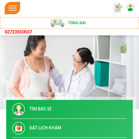
TỔNG ĐÀI
02723550507
TÌM BÁC SĨ
ĐẶT LỊCH KHÁM