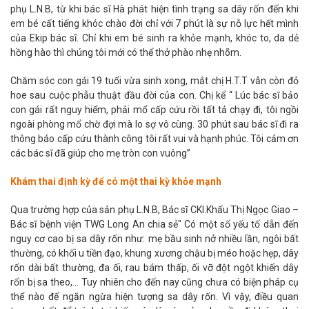
phụ L.N.B, từ khi bác sĩ Hà phát hiện tình trạng sa dây rốn đến khi
em bé cất tiếng khóc chào đời chỉ với 7 phút là sự nỗ lực hết mình
của Ekip bác sĩ. Chỉ khi em bé sinh ra khỏe mạnh, khóc to, da dẻ
hồng hào thì chúng tôi mới có thể thở phào nhẹ nhõm.
Chăm sóc con gái 19 tuổi vừa sinh xong, mắt chị H.T.T vẫn còn đỏ
hoe sau cuộc phẫu thuật đầu đời của con. Chị kể “ Lúc bác sĩ bảo
con gái rất nguy hiểm, phải mổ cấp cứu rồi tất tả chạy đi, tôi ngồi
ngoài phòng mổ chờ đợi mà lo sợ vô cùng. 30 phút sau bác sĩ đi ra
thông báo cấp cứu thành công tôi rất vui và hạnh phúc. Tôi cảm ơn
các bác sĩ đã giúp cho mẹ tròn con vuông”
Khám thai định kỳ để có một thai kỳ khỏe mạnh
Qua trường hợp của sản phụ L.N.B, Bác sĩ CKI.Khấu Thị Ngọc Giao –
Bác sĩ bệnh viện TWG Long An chia sẻ"
Có một số yếu tố dẫn đến
nguy cơ cao bị sa dây rốn như: mẹ bầu sinh nở nhiều lần, ngôi bất
thường, có khối u tiền đạo, khung xương chậu bị méo hoặc hẹp, dây
rốn dài bất thường, đa ối, rau bám thấp, ối vỡ đột ngột khiến dây
rốn bị sa theo,... Tuy nhiên cho đến nay cũng chưa có biện pháp cụ
thể nào để ngăn ngừa hiện tượng sa dây rốn. Vì vậy, điều quan