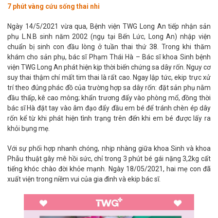
7 phút vàng cứu sống thai nhi
Ngày 14/5/2021 vừa qua, Bệnh viện TWG Long An tiếp nhận sản
phụ L.N.B sinh năm 2002 (ngụ tại Bến Lức, Long An) nhập viện
chuẩn bị sinh con đầu lòng ở tuần thai thứ 38. Trong khi thăm
khám cho sản phụ, bác sĩ Phạm Thái Hà – Bác sĩ khoa Sinh bệnh
viện TWG Long An phát hiện kịp thời biến chứng sa dây rốn. Nguy cơ
suy thai thậm chí mất tim thai là rất cao. Ngay lập tức, ekip trực xử
trí theo đúng phác đồ của trường hợp sa dây rốn: đặt sản phụ nằm
đầu thấp, kê cao mông; khẩn trương đẩy vào phòng mổ, đồng thời
bác sĩ Hà đặt tay vào âm đạo đẩy đầu em bé để tránh chèn ép dây
rốn kể từ khi phát hiện tình trạng trên đến khi em bé được lấy ra
khỏi bụng mẹ.
Với sự phối hợp nhanh chóng, nhịp nhàng giữa khoa Sinh và khoa
Phẫu thuật gây mê hồi sức, chỉ trong 3 phút bé gái nặng 3,2kg cất
tiếng khóc chào đời khỏe mạnh. Ngày 18/05/2021, hai mẹ con đã
xuất viện trong niềm vui của gia đình và ekip bác sĩ.