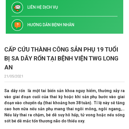
LIÊN HỆ DỊCH VỤ
HƯỚNG DẪN BỆNH NHÂN
CẤP CỨU THÀNH CÔNG SẢN PHỤ 19 TUỔI
BỊ SA DÂY RỐN TẠI BỆNH VIỆN TWG LONG
AN
21/05/2021
Sa dây rốn là một tai biến sản khoa nguy hiểm, thường xảy ra
vào giai đoạn cuối của thai kỳ hoặc khi sản phụ bước vào giai
đoạn vào chuyển dạ (thai khoảng hơn 38 tuần). Tỉ lệ này sẽ tăng
cao hơn nữa nếu sản phụ mang thai ngôi mông, ngôi ngang,…
Nếu lấy thai ra chậm, bé dễ suy hô hấp, tử vong hoặc nếu sống
sót bé dễ mắc tổn thương não do thiếu oxy.