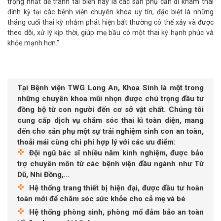
trọng nhất để tránh tai biến này là các sản phụ cần đi khám thai
định kỳ tại các bệnh viện chuyên khoa uy tín, đặc biệt là những
tháng cuối thai kỳ nhằm phát hiện bất thường có thể xảy và được
theo dõi, xử lý kịp thời, giúp mẹ bầu có một thai kỳ hạnh phúc và
khỏe mạnh hơn.”
Tại Bệnh viện TWG Long An, Khoa Sinh là một trong
những chuyên khoa mũi nhọn được chú trọng đầu tư
đồng bộ từ con người đến cơ sở vật chất. Chúng tôi
cung cấp dịch vụ chăm sóc thai kì toàn diện, mang
đến cho sản phụ một sự trải nghiệm sinh con an toàn,
thoải mái cùng chi phí hợp lý với các ưu điểm:
Đội ngũ bác sĩ nhiều năm kinh nghiệm, được bảo
trợ chuyên môn từ các bệnh viện đầu ngành như Từ
Dũ, Nhi Đồng,…
Hệ thống trang thiết bị hiện đại, được đầu tư hoàn
toàn mới để chăm sóc sức khỏe cho cả mẹ và bé
Hệ thống phòng sinh, phòng mổ đảm bảo an toàn