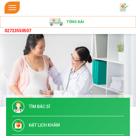
TỔNG ĐÀI
02723550507
TÌM BÁC SĨ
ĐẶT LỊCH KHÁM