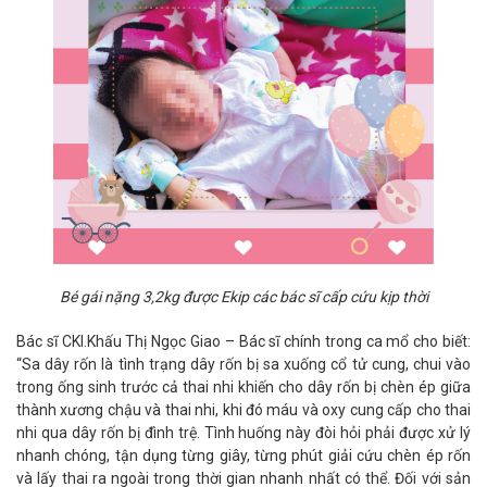
Bé gái nặng 3,2kg được Ekip các bác sĩ cấp cứu kịp thời
Bác sĩ CKI.Khấu Thị Ngọc Giao – Bác sĩ chính trong ca mổ cho biết:
“Sa dây rốn là tình trạng dây rốn bị sa xuống cổ tử cung, chui vào
trong ống sinh trước cả thai nhi khiến cho dây rốn bị chèn ép giữa
thành xương chậu và thai nhi, khi đó máu và oxy cung cấp cho thai
nhi qua dây rốn bị đình trệ. Tình huống này đòi hỏi phải được xử lý
nhanh chóng, tận dụng từng giây, từng phút giải cứu chèn ép rốn
và lấy thai ra ngoài trong thời gian nhanh nhất có thể. Đối với sản