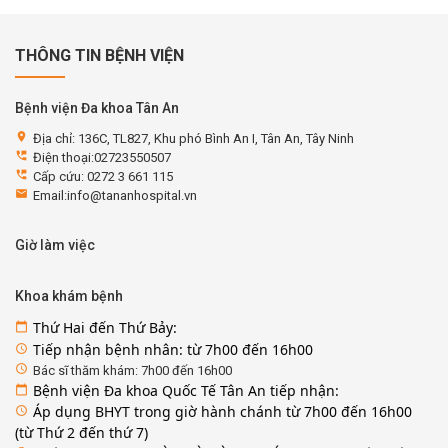
THÔNG TIN BỆNH VIỆN
Bệnh viện Đa khoa Tân An
location_on
Địa chỉ: 136C, TL827, Khu phó Bình An I, Tân An, Tây Ninh
perm_phone_msg
Điện thoại:02723550507
perm_phone_msg
Cấp cứu: 0272 3 661 115
email
Email:info@tananhospital.vn
Giờ làm việc
Khoa khám bệnh
Thứ Hai đến Thứ Bảy:
calendar_today
Tiếp nhận bệnh nhân: từ 7h00 đến 16h00
access_time
access_time
Bác sĩ thăm khám: 7h00 đến 16h00
Bệnh viện Đa khoa Quốc Tế Tân An tiếp nhận:
calendar_today
Áp dụng BHYT trong giờ hành chánh từ 7h00 đến 16h00
access_time
(từ Thứ 2 đến thứ 7)