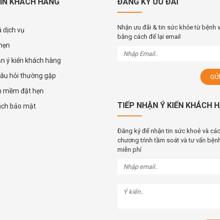
IN KHÁCH HÀNG
ĐĂNG KÝ ƯU ĐÃI
Nhận ưu đãi & tin sức khỏe từ bệnh 
 dịch vụ
bằng cách để lại email
 hẹn
ận ý kiến khách hàng
âu hỏi thường gặp
n mềm đặt hẹn
TIẾP NHẬN Ý KIẾN KHÁCH 
ách bảo mật
Đăng ký để nhận tin sức khoẻ và cá
chương trình tầm soát và tư vấn bệnh
miễn phí