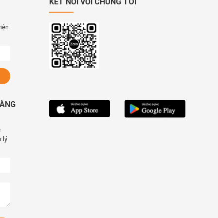
KẾT NỐI VỚI CHÚNG TÔI
viện
HÀNG
c
 lý