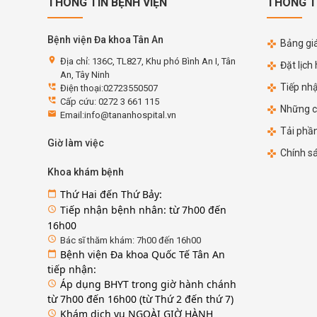
THÔNG TIN BỆNH VIỆN
THÔNG T
Bệnh viện Đa khoa Tân An
Bảng giá
location_on
Địa chỉ: 136C, TL827, Khu phó Bình An I, Tân
Đặt lịch
An, Tây Ninh
Tiếp nh
perm_phone_msg
Điện thoại:02723550507
perm_phone_msg
Cấp cứu: 0272 3 661 115
Những c
email
Email:info@tananhospital.vn
Tải phầ
Giờ làm việc
Chính s
Khoa khám bệnh
Thứ Hai đến Thứ Bảy:
calendar_today
Tiếp nhận bệnh nhân: từ 7h00 đến
access_time
16h00
access_time
Bác sĩ thăm khám: 7h00 đến 16h00
Bệnh viện Đa khoa Quốc Tế Tân An
calendar_today
tiếp nhận:
Áp dụng BHYT trong giờ hành chánh
access_time
từ 7h00 đến 16h00 (từ Thứ 2 đến thứ 7)
Khám dịch vụ NGOÀI GIỜ HÀNH
access_time