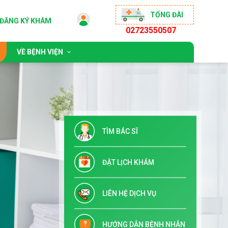
TỔNG ĐÀI
ĐĂNG KÝ KHÁM
02723550507
VỀ BỆNH VIỆN
 động
Giới thiệu chung
sống khỏe
Đội ngũ bác sĩ
ộng đồng
Chỉ đạo tuyến & Đào tạo
TÌM BÁC SĨ
 đãi
Danh mục dịch vụ kỹ thuật
Tuyển dụng
ĐẶT LỊCH KHÁM
Liên hệ
LIÊN HỆ DỊCH VỤ
HƯỚNG DẪN BỆNH NHÂN