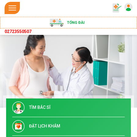
TỔNG ĐÀI
02723550507
TÌM BÁC SĨ
ĐẶT LỊCH KHÁM