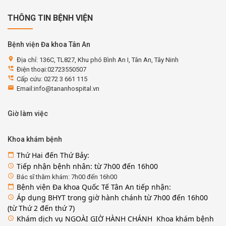
THÔNG TIN BỆNH VIỆN
Bệnh viện Đa khoa Tân An
location_on
Địa chỉ: 136C, TL827, Khu phó Bình An I, Tân An, Tây Ninh
perm_phone_msg
Điện thoại:02723550507
perm_phone_msg
Cấp cứu: 0272 3 661 115
email
Email:info@tananhospital.vn
Giờ làm việc
Khoa khám bệnh
Thứ Hai đến Thứ Bảy:
calendar_today
Tiếp nhận bệnh nhân: từ 7h00 đến 16h00
access_time
access_time
Bác sĩ thăm khám: 7h00 đến 16h00
Bệnh viện Đa khoa Quốc Tế Tân An tiếp nhận:
calendar_today
Áp dụng BHYT trong giờ hành chánh từ 7h00 đến 16h00
access_time
(từ Thứ 2 đến thứ 7)
Khám dịch vụ NGOÀI GIỜ HÀNH CHÁNH Khoa khám bệnh
access_time