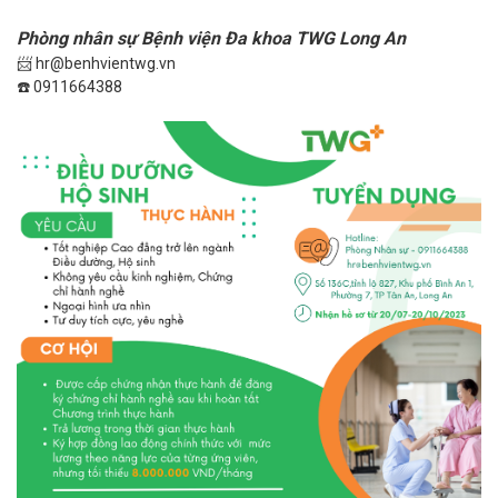
Phòng nhân sự Bệnh viện Đa khoa TWG Long An
📨 hr@benhvientwg.vn
☎️ 0911664388