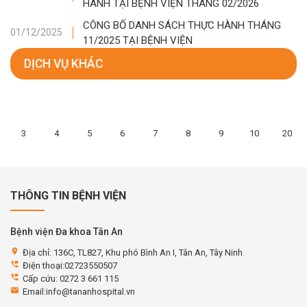
HÀNH TẠI BỆNH VIỆN THÁNG 02/2026
CÔNG BỐ DANH SÁCH THỰC HÀNH THÁNG
01/12/2025
11/2025 TẠI BỆNH VIỆN
DỊCH VỤ KHÁC
3
4
5
6
7
8
9
10
20
THÔNG TIN BỆNH VIỆN
Bệnh viện Đa khoa Tân An
location_on
Địa chỉ: 136C, TL827, Khu phó Bình An I, Tân An, Tây Ninh
perm_phone_msg
Điện thoại:02723550507
perm_phone_msg
Cấp cứu: 0272 3 661 115
email
Email:info@tananhospital.vn