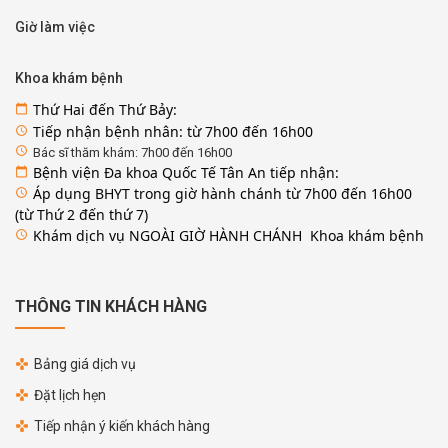
Giờ làm việc
Khoa khám bệnh
Thứ Hai đến Thứ Bảy:
calendar_today
Tiếp nhận bệnh nhân: từ 7h00 đến 16h00
access_time
access_time
Bác sĩ thăm khám: 7h00 đến 16h00
Bệnh viện Đa khoa Quốc Tế Tân An tiếp nhận:
calendar_today
Áp dụng BHYT trong giờ hành chánh từ 7h00 đến 16h00
access_time
(từ Thứ 2 đến thứ 7)
Khám dịch vụ NGOÀI GIỜ HÀNH CHÁNH Khoa khám bệnh
access_time
THÔNG TIN KHÁCH HÀNG
Bảng giá dịch vụ
Đặt lịch hẹn
Tiếp nhận ý kiến khách hàng