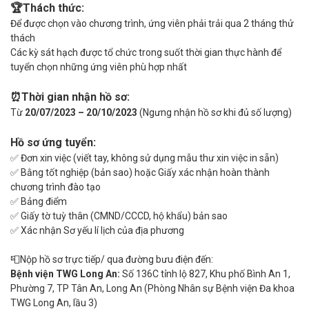
🏆Thách thức:
Để được chọn vào chương trình, ứng viên phải trải qua 2 tháng thử
thách
Các kỳ sát hạch được tổ chức trong suốt thời gian thực hành để
tuyển chọn những ứng viên phù hợp nhất
⏰Thời gian nhận hồ sơ:
Từ
20/07/2023 – 20/10/2023
(Ngưng nhận hồ sơ khi đủ số lượng)
Hồ sơ ứng tuyển:
✅ Đơn xin việc (viết tay, không sử dụng mẫu thư xin việc in sẵn)
✅ Bằng tốt nghiệp (bản sao) hoặc Giấy xác nhận hoàn thành
chương trình đào tạo
✅ Bảng điểm
✅ Giấy tờ tuỳ thân (CMND/CCCD, hộ khẩu) bản sao
✅ Xác nhận Sơ yếu lí lịch của địa phương
📮Nộp hồ sơ trực tiếp/ qua đường bưu điện đến:
Bệnh viện TWG Long An:
Số 136C tỉnh lộ 827, Khu phố Bình An 1,
Phường 7, TP Tân An, Long An (Phòng Nhân sự Bệnh viện Đa khoa
TWG Long An, lầu 3)