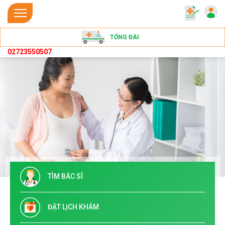
TỔNG ĐÀI
02723550507
TÌM BÁC SĨ
ĐẶT LỊCH KHÁM