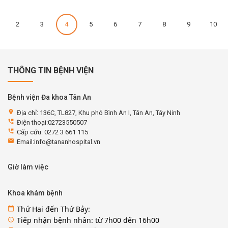
2
3
4
5
6
7
8
9
10
THÔNG TIN BỆNH VIỆN
Bệnh viện Đa khoa Tân An
location_on
Địa chỉ: 136C, TL827, Khu phó Bình An I, Tân An, Tây Ninh
perm_phone_msg
Điện thoại:02723550507
perm_phone_msg
Cấp cứu: 0272 3 661 115
email
Email:info@tananhospital.vn
Giờ làm việc
Khoa khám bệnh
Thứ Hai đến Thứ Bảy:
calendar_today
Tiếp nhận bệnh nhân: từ 7h00 đến 16h00
access_time