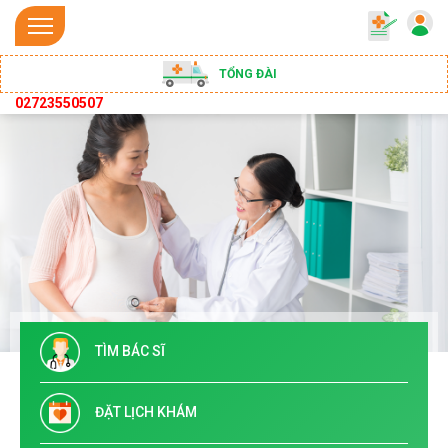
TỔNG ĐÀI
02723550507
TÌM BÁC SĨ
ĐẶT LỊCH KHÁM