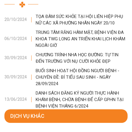
TỌA ĐÀM SỨC KHỎE TẠI HỘI LIÊN HIỆP PHỤ
20/10/2024
NỮ CÁC XÃ PHƯỜNG NHÂN NGÀY 20/10
TRUNG TÂM RĂNG HÀM MẶT, BỆNH VIỆN ĐA
KHOA TWG LONG AN TRIỂN KHAI LỊCH KHÁM
06/10/2024
NGOÀI GIỜ
CHƯƠNG TRÌNH NHA HỌC ĐƯỜNG: TỰ TIN
30/09/2024
ĐẾN TRƯỜNG VỚI NỤ CƯỜI KHỎE ĐẸP
BUỔI SINH HOẠT HỘI ĐỒNG NGƯỜI BỆNH -
CHUYÊN ĐỀ: BÍ TIỂU SAU SINH - NGÀY
30/09/2024
28/09/2024
DANH SÁCH ĐĂNG KÝ NGƯỜI THỰC HÀNH
KHÁM BỆNH, CHỮA BỆNH ĐỂ CẤP GPHN TẠI
13/06/2024
BỆNH VIỆN THÁNG 6/2024
DỊCH VỤ KHÁC