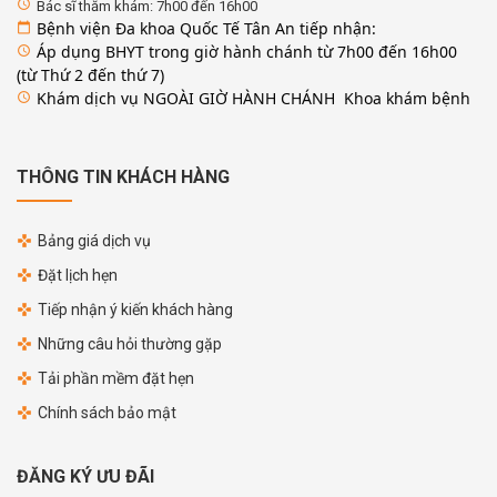
access_time
Bác sĩ thăm khám: 7h00 đến 16h00
Bệnh viện Đa khoa Quốc Tế Tân An tiếp nhận:
calendar_today
Áp dụng BHYT trong giờ hành chánh từ 7h00 đến 16h00
access_time
(từ Thứ 2 đến thứ 7)
Khám dịch vụ NGOÀI GIỜ HÀNH CHÁNH Khoa khám bệnh
access_time
THÔNG TIN KHÁCH HÀNG
Bảng giá dịch vụ
Đặt lịch hẹn
Tiếp nhận ý kiến khách hàng
Những câu hỏi thường gặp
Tải phần mềm đặt hẹn
Chính sách bảo mật
ĐĂNG KÝ ƯU ĐÃI