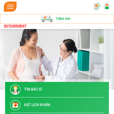
TỔNG ĐÀI
02723550507
TÌM BÁC SĨ
ĐẶT LỊCH KHÁM