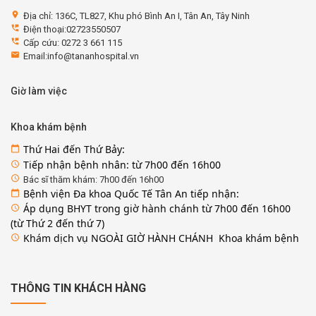
location_on
Địa chỉ: 136C, TL827, Khu phó Bình An I, Tân An, Tây Ninh
perm_phone_msg
Điện thoại:02723550507
perm_phone_msg
Cấp cứu: 0272 3 661 115
email
Email:info@tananhospital.vn
Giờ làm việc
Khoa khám bệnh
Thứ Hai đến Thứ Bảy:
calendar_today
Tiếp nhận bệnh nhân: từ 7h00 đến 16h00
access_time
access_time
Bác sĩ thăm khám: 7h00 đến 16h00
Bệnh viện Đa khoa Quốc Tế Tân An tiếp nhận:
calendar_today
Áp dụng BHYT trong giờ hành chánh từ 7h00 đến 16h00
access_time
(từ Thứ 2 đến thứ 7)
Khám dịch vụ NGOÀI GIỜ HÀNH CHÁNH Khoa khám bệnh
access_time
THÔNG TIN KHÁCH HÀNG