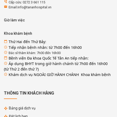
perm_phone_msg
Cấp cứu: 0272 3 661 115
email
Email:info@tananhospital.vn
Giờ làm việc
Khoa khám bệnh
Thứ Hai đến Thứ Bảy:
calendar_today
Tiếp nhận bệnh nhân: từ 7h00 đến 16h00
access_time
access_time
Bác sĩ thăm khám: 7h00 đến 16h00
Bệnh viện Đa khoa Quốc Tế Tân An tiếp nhận:
calendar_today
Áp dụng BHYT trong giờ hành chánh từ 7h00 đến 16h00
access_time
(từ Thứ 2 đến thứ 7)
Khám dịch vụ NGOÀI GIỜ HÀNH CHÁNH Khoa khám bệnh
access_time
THÔNG TIN KHÁCH HÀNG
Bảng giá dịch vụ
Đặt lịch hẹn