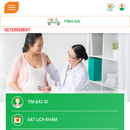
TỔNG ĐÀI
02723550507
TÌM BÁC SĨ
ĐẶT LỊCH KHÁM