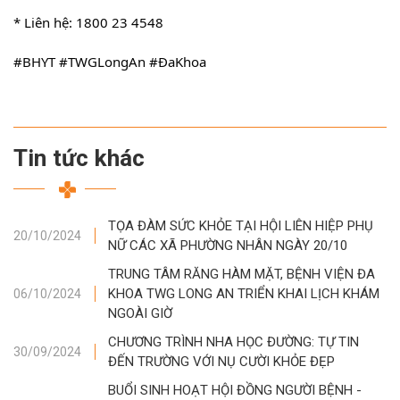
* Liên hệ: 1800 23 4548
#BHYT
#TWGLongAn
#ĐaKhoa
Tin tức khác
TỌA ĐÀM SỨC KHỎE TẠI HỘI LIÊN HIỆP PHỤ
20/10/2024
NỮ CÁC XÃ PHƯỜNG NHÂN NGÀY 20/10
TRUNG TÂM RĂNG HÀM MẶT, BỆNH VIỆN ĐA
KHOA TWG LONG AN TRIỂN KHAI LỊCH KHÁM
06/10/2024
NGOÀI GIỜ
CHƯƠNG TRÌNH NHA HỌC ĐƯỜNG: TỰ TIN
30/09/2024
ĐẾN TRƯỜNG VỚI NỤ CƯỜI KHỎE ĐẸP
BUỔI SINH HOẠT HỘI ĐỒNG NGƯỜI BỆNH -