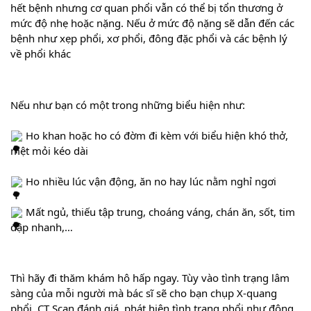
hết bệnh nhưng cơ quan phổi vẫn có thể bị tổn thương ở 
mức độ nhẹ hoặc nặng. Nếu ở mức độ nặng sẽ dẫn đến các 
bệnh như xẹp phổi, xơ phổi, đông đặc phổi và các bệnh lý 
về phổi khác
Nếu 
như bạn có một trong những biểu hiện như:
 Ho khan hoặc ho có đờm đi kèm với biểu hiện khó thở, 
mệt mỏi kéo dài
 Ho nhiều lúc vận động, ăn no hay lúc nằm nghỉ ngơi
 Mất ngủ, thiếu tập trung, choáng váng, chán ăn, sốt, tim 
đập nhanh,…
Thì hãy đi thăm khám hô hấp ngay. Tùy vào tình trạng lâm 
sàng của mỗi người mà bác sĩ sẽ cho bạn chụp X-quang 
phổi, CT Scan đánh giá, phát hiện tình trạng phổi như đông 