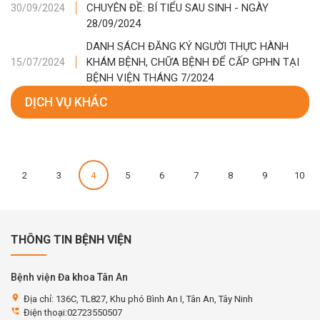
CHUYÊN ĐỀ: BÍ TIỂU SAU SINH - NGÀY
30/09/2024
28/09/2024
DANH SÁCH ĐĂNG KÝ NGƯỜI THỰC HÀNH
KHÁM BỆNH, CHỮA BỆNH ĐỂ CẤP GPHN TẠI
15/07/2024
BỆNH VIỆN THÁNG 7/2024
DỊCH VỤ KHÁC
2
3
4
5
6
7
8
9
10
THÔNG TIN BỆNH VIỆN
Bệnh viện Đa khoa Tân An
location_on
Địa chỉ: 136C, TL827, Khu phó Bình An I, Tân An, Tây Ninh
perm_phone_msg
Điện thoại:02723550507