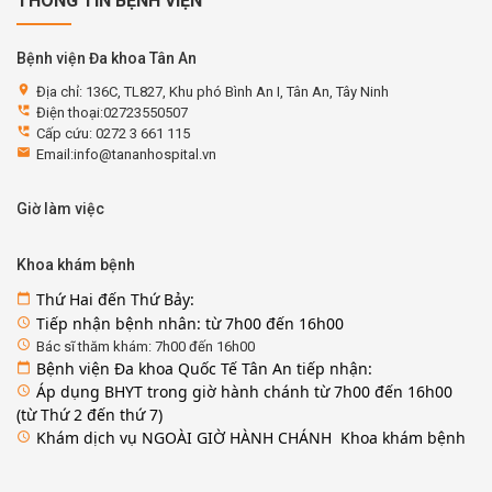
THÔNG TIN BỆNH VIỆN
Bệnh viện Đa khoa Tân An
location_on
Địa chỉ: 136C, TL827, Khu phó Bình An I, Tân An, Tây Ninh
perm_phone_msg
Điện thoại:02723550507
perm_phone_msg
Cấp cứu: 0272 3 661 115
email
Email:info@tananhospital.vn
Giờ làm việc
Khoa khám bệnh
Thứ Hai đến Thứ Bảy:
calendar_today
Tiếp nhận bệnh nhân: từ 7h00 đến 16h00
access_time
access_time
Bác sĩ thăm khám: 7h00 đến 16h00
Bệnh viện Đa khoa Quốc Tế Tân An tiếp nhận:
calendar_today
Áp dụng BHYT trong giờ hành chánh từ 7h00 đến 16h00
access_time
(từ Thứ 2 đến thứ 7)
Khám dịch vụ NGOÀI GIỜ HÀNH CHÁNH Khoa khám bệnh
access_time