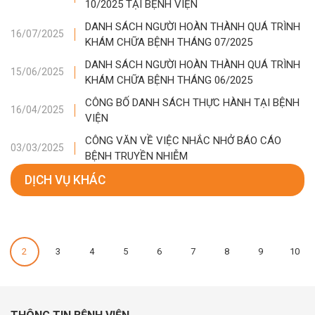
10/2025 TẠI BỆNH VIỆN
DANH SÁCH NGƯỜI HOÀN THÀNH QUÁ TRÌNH
16/07/2025
KHÁM CHỮA BỆNH THÁNG 07/2025
DANH SÁCH NGƯỜI HOÀN THÀNH QUÁ TRÌNH
15/06/2025
KHÁM CHỮA BỆNH THÁNG 06/2025
CÔNG BỐ DANH SÁCH THỰC HÀNH TẠI BỆNH
16/04/2025
VIỆN
CÔNG VĂN VỀ VIỆC NHẮC NHỞ BÁO CÁO
03/03/2025
BỆNH TRUYỀN NHIỄM
DỊCH VỤ KHÁC
2
3
4
5
6
7
8
9
10