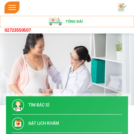
TỔNG ĐÀI
02723550507
TÌM BÁC SĨ
ĐẶT LỊCH KHÁM