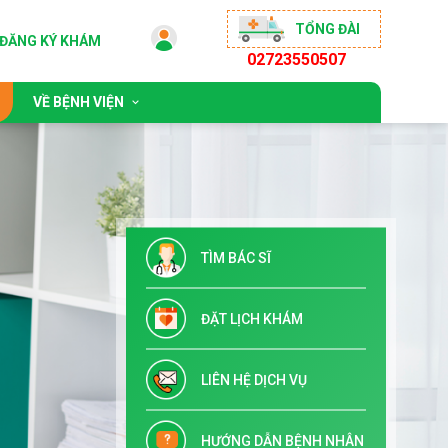
TỔNG ĐÀI
ĐĂNG KÝ KHÁM
02723550507
VỀ BỆNH VIỆN
 động
Giới thiệu chung
sống khỏe
Đội ngũ bác sĩ
ộng đồng
Chỉ đạo tuyến & Đào tạo
TÌM BÁC SĨ
 đãi
Danh mục dịch vụ kỹ thuật
Tuyển dụng
ĐẶT LỊCH KHÁM
Liên hệ
LIÊN HỆ DỊCH VỤ
HƯỚNG DẪN BỆNH NHÂN