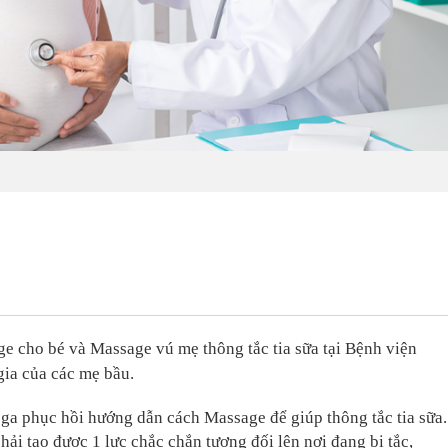
ge cho bé và Massage vú mẹ thông tắc tia sữa tại Bệnh viện
ia của các mẹ bầu.
a phục hồi hướng dẫn cách Massage để giúp thông tắc tia sữa.
i tạo được 1 lực chắc chắn tương đối lên nơi đang bị tắc,