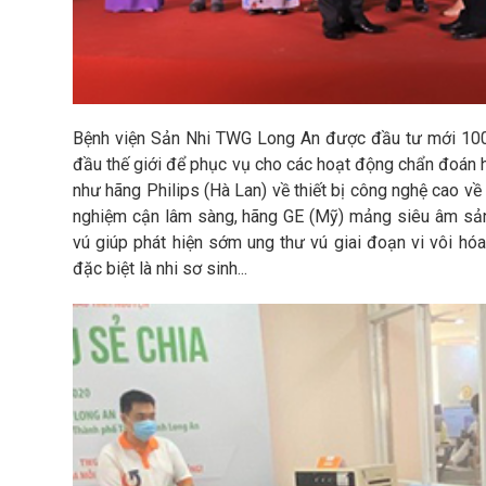
Bệnh viện Sản Nhi TWG Long An được đầu tư mới 100% t
đầu thế giới để phục vụ cho các hoạt động chẩn đoán hì
như hãng Philips (Hà Lan) về thiết bị công nghệ cao v
nghiệm cận lâm sàng, hãng GE (Mỹ) mảng siêu âm sả
vú giúp phát hiện sớm ung thư vú giai đoạn vi vôi hó
đặc biệt là nhi sơ sinh...