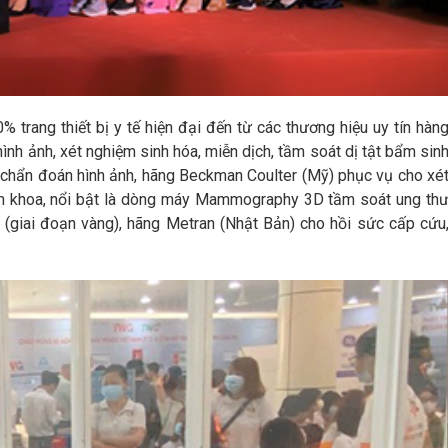
rang thiết bị y tế hiện đại đến từ các thương hiệu uy tín hàn
nh ảnh, xét nghiệm sinh hóa, miễn dịch, tầm soát dị tật bẩm sin
ề chẩn đoán hình ảnh, hãng Beckman Coulter (Mỹ) phục vụ cho xé
n khoa, nổi bật là dòng máy Mammography 3D tầm soát ung th
a (giai đoạn vàng), hãng Metran (Nhật Bản) cho hồi sức cấp cứu