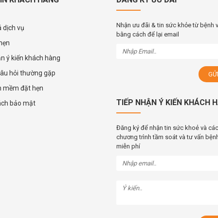
Nhận ưu đãi & tin sức khỏe từ bệnh 
 dịch vụ
bằng cách để lại email
 hẹn
ận ý kiến khách hàng
âu hỏi thường gặp
n mềm đặt hẹn
TIẾP NHẬN Ý KIẾN KHÁCH 
ách bảo mật
Đăng ký để nhận tin sức khoẻ và cá
chương trình tầm soát và tư vấn bệnh
miễn phí