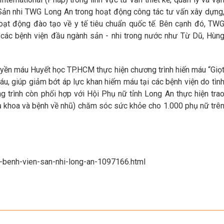
Sản nhi TWG Long An trong hoạt động công tác tư vấn xây dựng
 hoạt động đào tạo về y tế tiêu chuẩn quốc tế. Bên cạnh đó, TW
 các bệnh viện đầu ngành sản - nhi trong nước như Từ Dũ, Hùn
uyền máu Huyết học TP.HCM thực hiện chương trình hiến máu “Giọ
máu, giúp giảm bớt áp lực khan hiếm máu tại các bệnh viện do tìn
g trình còn phối hợp với Hội Phụ nữ tỉnh Long An thực hiện tra
ụ khoa và bệnh về nhũ) chăm sóc sức khỏe cho 1.000 phụ nữ trê
t-benh-vien-san-nhi-long-an-1097166.html