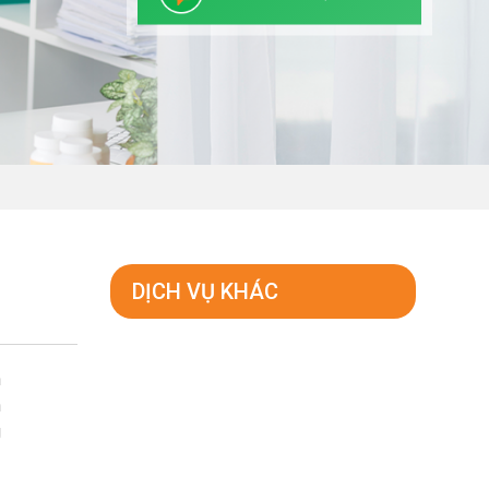
DỊCH VỤ KHÁC
n
n
g