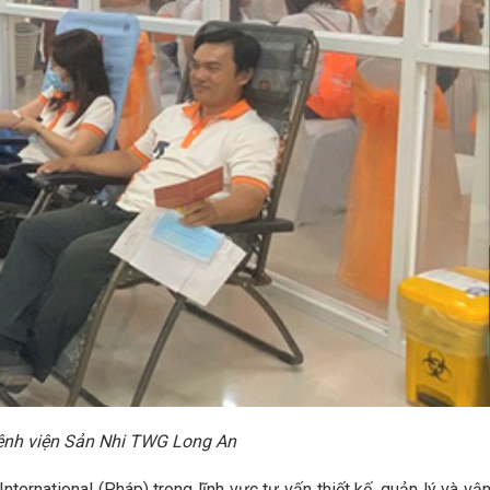
ệnh viện Sản Nhi TWG Long An
ernational (Pháp) trong lĩnh vực tư vấn thiết kế, quản lý và vậ