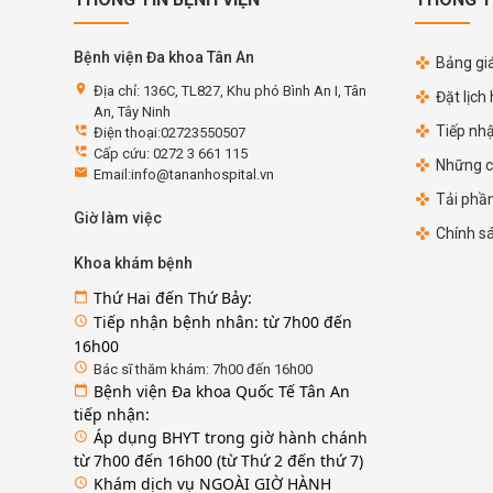
Bệnh viện Đa khoa Tân An
Bảng giá
location_on
Địa chỉ: 136C, TL827, Khu phó Bình An I, Tân
Đặt lịch
An, Tây Ninh
Tiếp nh
perm_phone_msg
Điện thoại:02723550507
perm_phone_msg
Cấp cứu: 0272 3 661 115
Những c
email
Email:info@tananhospital.vn
Tải phầ
Giờ làm việc
Chính s
Khoa khám bệnh
Thứ Hai đến Thứ Bảy:
calendar_today
Tiếp nhận bệnh nhân: từ 7h00 đến
access_time
16h00
access_time
Bác sĩ thăm khám: 7h00 đến 16h00
Bệnh viện Đa khoa Quốc Tế Tân An
calendar_today
tiếp nhận:
Áp dụng BHYT trong giờ hành chánh
access_time
từ 7h00 đến 16h00 (từ Thứ 2 đến thứ 7)
Khám dịch vụ NGOÀI GIỜ HÀNH
access_time