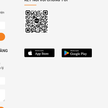
viện
HÀNG
c
 lý