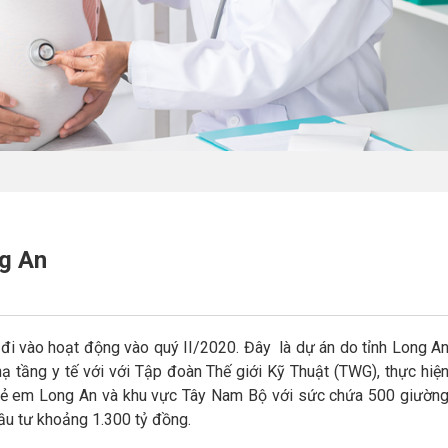
g An
đi vào hoạt động vào quý II/2020. Đây là dự án do tỉnh Long A
hạ tầng y tế với với Tập đoàn Thế giới Kỹ Thuật (TWG), thực hiệ
 trẻ em Long An và khu vực Tây Nam Bộ với sức chứa 500 giườn
ầu tư khoảng 1.300 tỷ đồng.