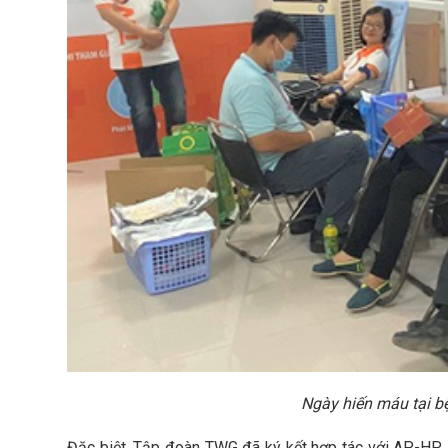
Ngày hiến máu tại b
Đặc biệt, Tập đoàn TWG đã ký kết hợp tác với AP-HP Int