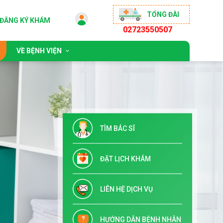
TỔNG ĐÀI
ĐĂNG KÝ KHÁM
02723550507
VỀ BỆNH VIỆN
 động
Giới thiệu chung
sống khỏe
Đội ngũ bác sĩ
ộng đồng
Chỉ đạo tuyến & Đào tạo
TÌM BÁC SĨ
 đãi
Danh mục dịch vụ kỹ thuật
Tuyển dụng
ĐẶT LỊCH KHÁM
Liên hệ
LIÊN HỆ DỊCH VỤ
HƯỚNG DẪN BỆNH NHÂN