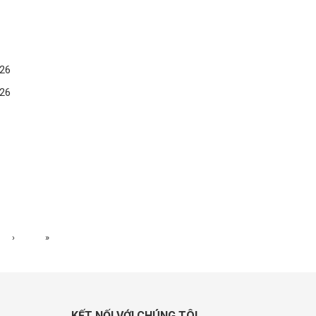
26
26
›
»
KẾT NỐI VỚI CHÚNG TÔI