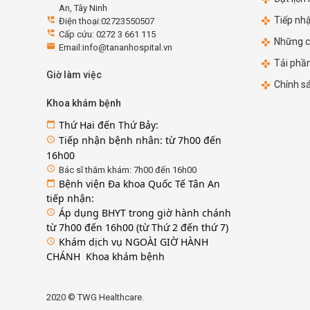
An, Tây Ninh
Tiếp nh
perm_phone_msg
Điện thoại:02723550507
perm_phone_msg
Cấp cứu: 0272 3 661 115
Những c
email
Email:info@tananhospital.vn
Tải phầ
Giờ làm việc
Chính s
Khoa khám bệnh
Thứ Hai đến Thứ Bảy:
calendar_today
Tiếp nhận bệnh nhân: từ 7h00 đến
access_time
16h00
access_time
Bác sĩ thăm khám: 7h00 đến 16h00
Bệnh viện Đa khoa Quốc Tế Tân An
calendar_today
tiếp nhận:
Áp dụng BHYT trong giờ hành chánh
access_time
từ 7h00 đến 16h00 (từ Thứ 2 đến thứ 7)
Khám dịch vụ NGOÀI GIỜ HÀNH
access_time
CHÁNH Khoa khám bệnh
2020 © TWG Healthcare.