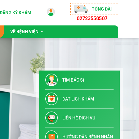
TỔNG ĐÀI
ĐĂNG KÝ KHÁM
02723550507
VỀ BỆNH VIỆN
 động
Giới thiệu chung
sống khỏe
Đội ngũ bác sĩ
ộng đồng
Chỉ đạo tuyến & Đào tạo
TÌM BÁC SĨ
 đãi
Danh mục dịch vụ kỹ thuật
Tuyển dụng
ĐẶT LỊCH KHÁM
Liên hệ
LIÊN HỆ DỊCH VỤ
HƯỚNG DẪN BỆNH NHÂN