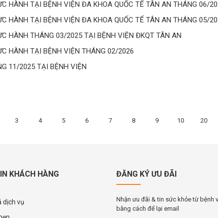
 HÀNH TẠI BỆNH VIỆN ĐA KHOA QUỐC TẾ TÂN AN THÁNG 06/20
 HÀNH TẠI BỆNH VIỆN ĐA KHOA QUỐC TẾ TÂN AN THÁNG 05/20
 HÀNH THÁNG 03/2025 TẠI BỆNH VIỆN ĐKQT TÂN AN
 HÀNH TẠI BỆNH VIỆN THÁNG 02/2026
 11/2025 TẠI BỆNH VIỆN
3
4
5
6
7
8
9
10
20
IN KHÁCH HÀNG
ĐĂNG KÝ ƯU ĐÃI
Nhận ưu đãi & tin sức khỏe từ bệnh 
 dịch vụ
bằng cách để lại email
 hẹn