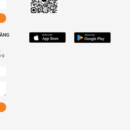
HÀNG
c
 lý