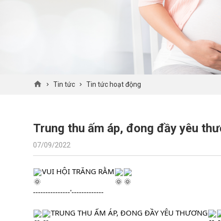
Tin tức
Tin tức hoạt động
Trung thu ấm áp, đong đầy yêu th
07/09/2022
VUI HỘI TRĂNG RẰM
---------------'-------------
TRUNG THU ẤM ÁP, ĐONG ĐẦY YÊU THƯƠNG