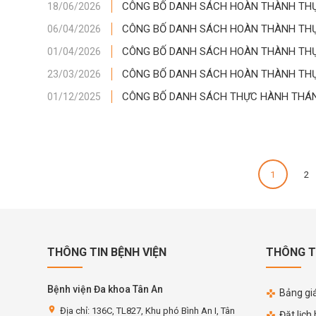
CÔNG BỐ DANH SÁCH HOÀN THÀNH THỰC
18/06/2026
CÔNG BỐ DANH SÁCH HOÀN THÀNH THỰC
06/04/2026
CÔNG BỐ DANH SÁCH HOÀN THÀNH THỰC
01/04/2026
CÔNG BỐ DANH SÁCH HOÀN THÀNH THỰC
23/03/2026
CÔNG BỐ DANH SÁCH THỰC HÀNH THÁNG
01/12/2025
1
2
THÔNG TIN BỆNH VIỆN
THÔNG T
Bệnh viện Đa khoa Tân An
Bảng giá
location_on
Địa chỉ: 136C, TL827, Khu phó Bình An I, Tân
Đặt lịch