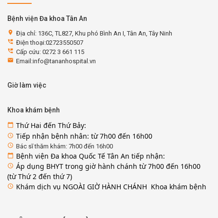
Bệnh viện Đa khoa Tân An
location_on
Địa chỉ: 136C, TL827, Khu phó Bình An I, Tân An, Tây Ninh
perm_phone_msg
Điện thoại:02723550507
perm_phone_msg
Cấp cứu: 0272 3 661 115
email
Email:info@tananhospital.vn
Giờ làm việc
Khoa khám bệnh
Thứ Hai đến Thứ Bảy:
calendar_today
Tiếp nhận bệnh nhân: từ 7h00 đến 16h00
access_time
access_time
Bác sĩ thăm khám: 7h00 đến 16h00
Bệnh viện Đa khoa Quốc Tế Tân An tiếp nhận:
calendar_today
Áp dụng BHYT trong giờ hành chánh từ 7h00 đến 16h00
access_time
(từ Thứ 2 đến thứ 7)
Khám dịch vụ NGOÀI GIỜ HÀNH CHÁNH Khoa khám bệnh
access_time