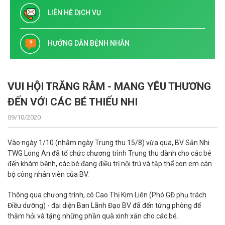
LIÊN HỆ DỊCH VỤ
HƯỚNG DẪN BỆNH NHÂN
VUI HỘI TRĂNG RẰM - MANG YÊU THƯƠNG
ĐẾN VỚI CÁC BÉ THIẾU NHI️
09/10/2020
Vào ngày 1/10 (nhằm ngày Trung thu 15/8) vừa qua, BV Sản Nhi
TWG Long An đã tổ chức chương trình Trung thu dành cho các bé
đến khám bệnh, các bé đang điều trị nội trú và tập thể con em cán
bộ công nhân viên của BV.
Thông qua chương trình, cô Cao Thị Kim Liên (Phó GĐ phụ trách
Điều dưỡng) - đại diện Ban Lãnh Đạo BV đã đến từng phòng để
thăm hỏi và tặng những phần quà xinh xắn cho các bé.