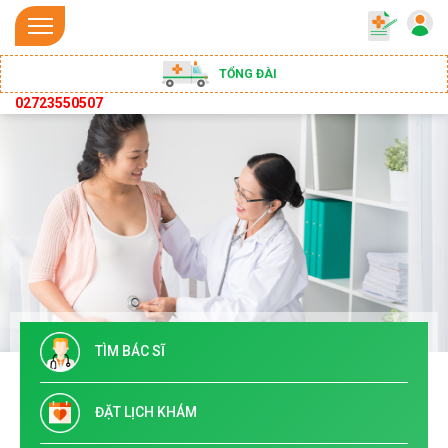
TỔNG ĐÀI
02723550507
TÌM BÁC SĨ
ĐẶT LỊCH KHÁM