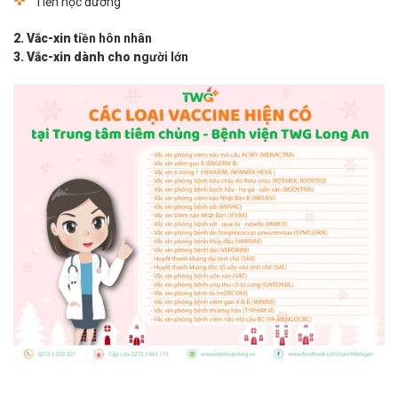
Tiền học đường
2. Vắc-xin t
iền hôn nhân
3. Vắc-xin dành cho n
gười lớn