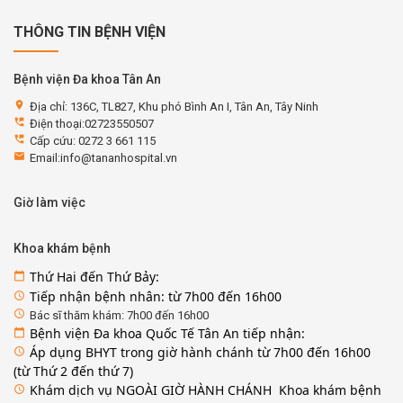
THÔNG TIN BỆNH VIỆN
Bệnh viện Đa khoa Tân An
location_on
Địa chỉ: 136C, TL827, Khu phó Bình An I, Tân An, Tây Ninh
perm_phone_msg
Điện thoại:02723550507
perm_phone_msg
Cấp cứu: 0272 3 661 115
email
Email:info@tananhospital.vn
Giờ làm việc
Khoa khám bệnh
Thứ Hai đến Thứ Bảy:
calendar_today
Tiếp nhận bệnh nhân: từ 7h00 đến 16h00
access_time
access_time
Bác sĩ thăm khám: 7h00 đến 16h00
Bệnh viện Đa khoa Quốc Tế Tân An tiếp nhận:
calendar_today
Áp dụng BHYT trong giờ hành chánh từ 7h00 đến 16h00
access_time
(từ Thứ 2 đến thứ 7)
Khám dịch vụ NGOÀI GIỜ HÀNH CHÁNH Khoa khám bệnh
access_time