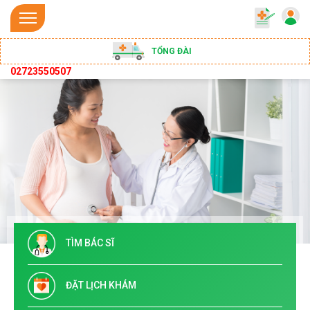
TỔNG ĐÀI
02723550507
TÌM BÁC SĨ
ĐẶT LỊCH KHÁM