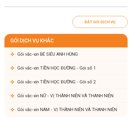
ĐẶT GÓI DỊCH VỤ
GÓI DỊCH VỤ KHÁC
Gói vắc-xin BÉ SIÊU ANH HÙNG
Gói vắc-xin TIỀN HỌC ĐƯỜNG - Gói số 1
Gói vắc-xin TIỀN HỌC ĐƯỜNG - Gói số 2
Gói vắc-xin NỮ - VỊ THÀNH NIÊN VÀ THANH NIÊN
Gói vắc-xin NAM - VỊ THÀNH NIÊN VÀ THANH NIÊN