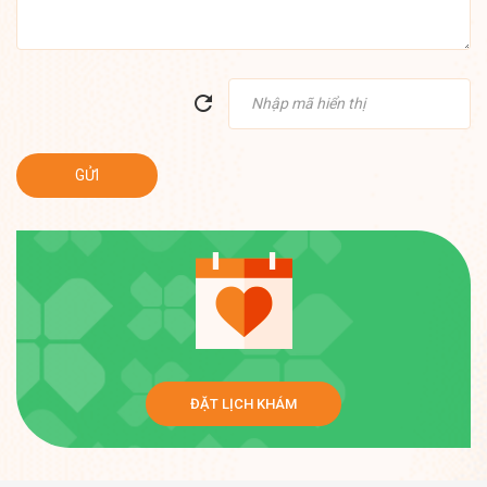
ĐẶT LỊCH KHÁM