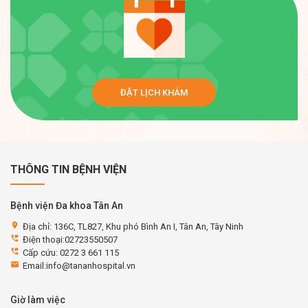
ĐẶT LỊCH KHÁM
THÔNG TIN BỆNH VIỆN
Bệnh viện Đa khoa Tân An
location_on
Địa chỉ: 136C, TL827, Khu phó Bình An I, Tân An, Tây Ninh
perm_phone_msg
Điện thoại:02723550507
perm_phone_msg
Cấp cứu: 0272 3 661 115
email
Email:info@tananhospital.vn
Giờ làm việc