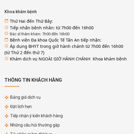
Khoa khám bệnh
Thứ Hai đến Thứ Bảy:
calendar_today
Tiếp nhận bệnh nhân: từ 7h00 đến 16h00
access_time
access_time
Bác sĩ thăm khám: 7h00 đến 16h00
Bệnh viện Đa khoa Quốc Tế Tân An tiếp nhận:
calendar_today
Áp dụng BHYT trong giờ hành chánh từ 7h00 đến 16h00
access_time
(từ Thứ 2 đến thứ 7)
Khám dịch vụ NGOÀI GIỜ HÀNH CHÁNH Khoa khám bệnh
access_time
THÔNG TIN KHÁCH HÀNG
Bảng giá dịch vụ
Đặt lịch hẹn
Tiếp nhận ý kiến khách hàng
Những câu hỏi thường gặp