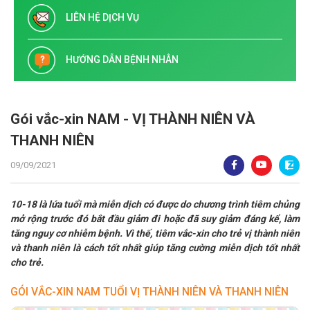
LIÊN HỆ DỊCH VỤ
HƯỚNG DẪN BỆNH NHÂN
Gói vắc-xin NAM - VỊ THÀNH NIÊN VÀ
THANH NIÊN
09/09/2021
10-18 là lứa tuổi mà miễn dịch có được do chương trình tiêm chủng
mở rộng trước đó bắt đầu giảm đi hoặc đã suy giảm đáng kể, làm
tăng nguy cơ nhiễm bệnh. Vì thế, tiêm vắc-xin cho trẻ vị thành niên
và thanh niên là cách tốt nhất giúp tăng cường miễn dịch tốt nhất
cho trẻ.
GÓI VẮC-XIN NAM TUỔI VỊ THÀNH NIÊN VÀ THANH NIÊN