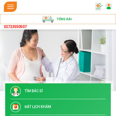
TỔNG ĐÀI
02723550507
TÌM BÁC SĨ
ĐẶT LỊCH KHÁM