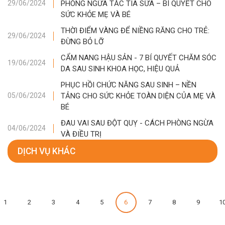
PHÒNG NGỪA TẮC TIA SỮA – BÍ QUYẾT CHO
29/06/2024
SỨC KHỎE MẸ VÀ BÉ
THỜI ĐIỂM VÀNG ĐỂ NIỀNG RĂNG CHO TRẺ:
29/06/2024
ĐỪNG BỎ LỠ
CẨM NANG HẬU SẢN - 7 BÍ QUYẾT CHĂM SÓC
19/06/2024
DA SAU SINH KHOA HỌC, HIỆU QUẢ
PHỤC HỒI CHỨC NĂNG SAU SINH – NỀN
TẢNG CHO SỨC KHỎE TOÀN DIỆN CỦA MẸ VÀ
05/06/2024
BÉ
ĐAU VAI SAU ĐỘT QUỴ - CÁCH PHÒNG NGỪA
04/06/2024
VÀ ĐIỀU TRỊ
DỊCH VỤ KHÁC
1
2
3
4
5
6
7
8
9
1