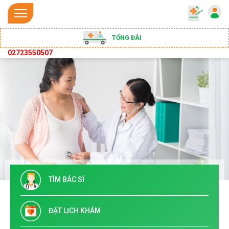
TỔNG ĐÀI
02723550507
TÌM BÁC SĨ
ĐẶT LỊCH KHÁM