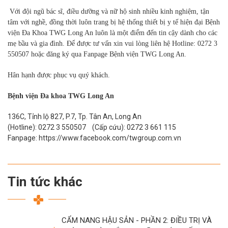
Với đội ngũ bác sĩ, điều dưỡng và nữ hộ sinh nhiều kinh nghiệm, tận
tâm với nghề, đồng thời luôn trang bị hệ thống thiết bị y tế hiện đại Bệnh
viện Đa Khoa TWG Long An luôn là một điểm đến tin cậy dành cho các
mẹ bầu và gia đình.
Để được tư vấn xin vui lòng liên hệ Hotline: 0272 3
550507 hoặc đăng ký
qua Fanpage Bệnh viện TWG Long An.
Hân hạnh được phục vụ quý khách.
Bệnh viện Đa khoa TWG Long An
136C, Tỉnh lộ 827, P.7, Tp. Tân An, Long An
(Hotline): 0272 3 550507 (Cấp cứu): 0272 3 661 115
Fanpage: https://www.facebook.com/twgroup.com.vn
Tin tức khác
CẨM NANG HẬU SẢN - PHẦN 2: ĐIỀU TRỊ VÀ