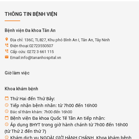
THÔNG TIN BỆNH VIỆN
Bệnh viện Đa khoa Tân An
location_on
Địa chỉ: 136C, TL827, Khu phó Bình An I, Tân An, Tây Ninh
perm_phone_msg
Điện thoại:02723550507
perm_phone_msg
Cấp cứu: 0272 3 661 115
email
Email:info@tananhospital.vn
Giờ làm việc
Khoa khám bệnh
Thứ Hai đến Thứ Bảy:
calendar_today
Tiếp nhận bệnh nhân: từ 7h00 đến 16h00
access_time
access_time
Bác sĩ thăm khám: 7h00 đến 16h00
Bệnh viện Đa khoa Quốc Tế Tân An tiếp nhận:
calendar_today
Áp dụng BHYT trong giờ hành chánh từ 7h00 đến 16h00
access_time
(từ Thứ 2 đến thứ 7)
Khám dịch vụ NGOÀI GIỜ HÀNH CHÁNH Khoa khám bệnh
access_time