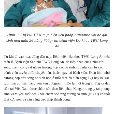
Hình 1: Chị Bùi T.T.N thực hiện liệu pháp Kangaroo với bé gái
sinh non tuần 26 nặng 700gr tại bệnh viện Đa khoa TWG Long
An
Từ khi đi vào hoạt động đến nay, Bệnh viện Đa khoa TWG Long An tiền
thân là Bệnh viện Sản nhi TWG Long An, đã tiếp nhận cũng như cứu
sống thành công rất nhiều trường hợp các bé sinh non nhẹ cân từ các
bệnh viện tuyến dưới chuyển lên, hoặc ngay tại bệnh viện. Điển hình như
trường hợp cứu sống bé sinh non ở tuổi thai 28 tuần nặng 1kg hay bé gái
tuổi thai 26 tuần nặng vỏn vẹn 700gram,... Đó là một trong những ca đầu
tiên tại Việt Nam được chăm sóc theo liệu pháp Kangaroo ngay tại phòng
sinh và xuyên suốt đến khoa chăm sóc tăng cường sơ sinh (NICU) có tuổi
thai cực non và cân năng cực thấp thành công.