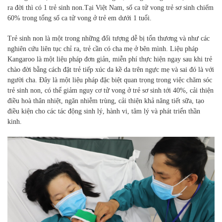
ra đời thì có 1 trẻ sinh non.Tại Việt Nam, số ca tử vong trẻ sơ sinh chiếm
60% trong tổng số ca tử vong ở trẻ em dưới 1 tuổi.
Trẻ sinh non là một trong những đối tượng dễ bị tổn thương và như các
nghiên cứu liên tục chỉ ra, trẻ cần có cha mẹ ở bên mình. Liệu
pháp
Kangaroo là một liệu pháp đơn giản, miễn phí thực hiện ngay sau khi trẻ
chào đời bằng cách đặt trẻ tiếp xúc da kề da trên ngực mẹ và sai đó là với
người cha. Đây là một liệu pháp đặc biệt quan trọng trong việc chăm sóc
trẻ sinh non, có thể giảm nguy cơ tử vong ở trẻ sơ sinh tới 40%, cải thiện
điều hoà thân nhiệt, ngăn nhiễm trùng, cải thiện khả năng tiết sữa, tạo
điều kiện cho các tác động sinh lý, hành vi, tâm lý và phát triển thần
kinh.