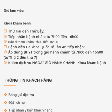
Giờ làm việc
Khoa khám bệnh
Thứ Hai đến Thứ Bảy:
calendar_today
Tiếp nhận bệnh nhân: từ 7h00 đến 16h00
access_time
access_time
Bác sĩ thăm khám: 7h00 đến 16h00
Bệnh viện Đa khoa Quốc Tế Tân An tiếp nhận:
calendar_today
Áp dụng BHYT trong giờ hành chánh từ 7h00 đến 16h00
access_time
(từ Thứ 2 đến thứ 7)
Khám dịch vụ NGOÀI GIỜ HÀNH CHÁNH Khoa khám bệnh
access_time
THÔNG TIN KHÁCH HÀNG
Bảng giá dịch vụ
Đặt lịch hẹn
Tiếp nhận ý kiến khách hàng