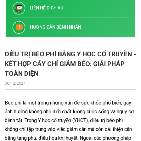
LIÊN HỆ DỊCH VỤ
HƯỚNG DẪN BỆNH NHÂN
ĐIỀU TRỊ BÉO PHÌ BẰNG Y HỌC CỔ TRUYỀN -
KẾT HỢP CẤY CHỈ GIẢM BÉO: GIẢI PHÁP
TOÀN DIỆN
30/12/2024
Béo phì là một trong những vấn đề sức khỏe phổ biến, gây
ảnh hưởng không nhỏ đến chất lượng cuộc sống và nguy cơ
bệnh tật. Trong Y học cổ truyền (YHCT), điều trị béo phì
không chỉ tập trung vào việc giảm cân mà còn cải thiện cân
bằng tạng phủ, điều hòa khí huyết. Ngoài các phương pháp