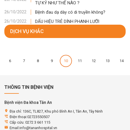
TỰ KỶ NHƯ THẾ NÀO ?
Bệnh đau dạ dày có di truyền không?
26/10/2022
DẤU HIỆU TRẺ DÍNH PHANH LƯỠI
26/10/2022
DỊCH VỤ KHÁC
6
7
8
9
10
11
12
13
14
THÔNG TIN BỆNH VIỆN
Bệnh viện Đa khoa Tân An
location_on
Địa chỉ: 136C, TL827, Khu phó Bình An I, Tân An, Tây Ninh
perm_phone_msg
Điện thoại:02723550507
perm_phone_msg
Cấp cứu: 0272 3 661 115
email
Email:info@tananhospital.vn