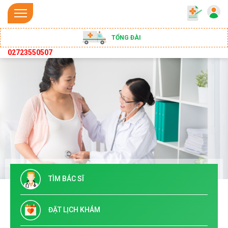
TỔNG ĐÀI
02723550507
TÌM BÁC SĨ
ĐẶT LỊCH KHÁM