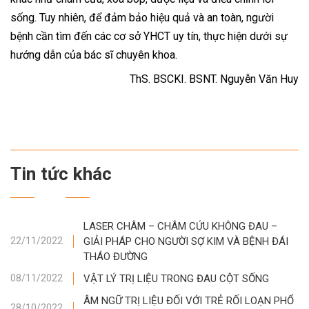
sống. Tuy nhiên, để đảm bảo hiệu quả và an toàn, người
bệnh cần tìm đến các cơ sở YHCT uy tín, thực hiện dưới sự
hướng dẫn của bác sĩ chuyên khoa.
ThS. BSCKI. BSNT. Nguyễn Văn Huy
Tin tức khác
LASER CHÂM – CHÂM CỨU KHÔNG ĐAU –
GIẢI PHÁP CHO NGƯỜI SỢ KIM VÀ BỆNH ĐÁI
22/11/2022
THÁO ĐƯỜNG
VẬT LÝ TRỊ LIỆU TRONG ĐAU CỘT SỐNG
08/11/2022
ÂM NGỮ TRỊ LIỆU ĐỐI VỚI TRẺ RỐI LOẠN PHỔ
28/10/2022