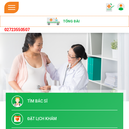
TỔNG ĐÀI
02723550507
TÌM BÁC SĨ
ĐẶT LỊCH KHÁM