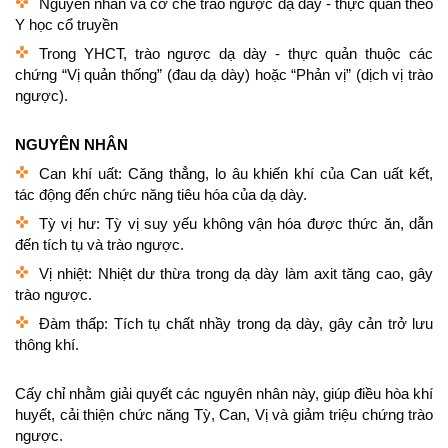
Nguyên nhân và cơ chế trào ngược dạ dày - thực quản theo
Y học cổ truyền
Trong YHCT, trào ngược dạ dày - thực quản thuộc các
chứng “Vị quản thống” (đau dạ dày) hoặc “Phản vị” (dịch vị trào
ngược).
NGUYÊN NHÂN
Can khí uất: Căng thẳng, lo âu khiến khí của Can uất kết,
tác động đến chức năng tiêu hóa của dạ dày.
Tỳ vị hư: Tỳ vị suy yếu không vận hóa được thức ăn, dẫn
đến tích tụ và trào ngược.
Vị nhiệt: Nhiệt dư thừa trong dạ dày làm axit tăng cao, gây
trào ngược.
Đàm thấp: Tích tụ chất nhầy trong dạ dày, gây cản trở lưu
thông khí.
Cấy chỉ nhằm giải quyết các nguyên nhân này, giúp điều hòa khí
huyết, cải thiện chức năng Tỳ, Can, Vị và giảm triệu chứng trào
ngược.