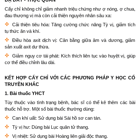
Cấy chỉ không chỉ giảm nhanh triệu chứng như ợ nóng, ợ chua,
đau thượng vị mà còn cải thiện nguyên nhân sâu xa:
Cải thiện tiêu hóa: Tăng cường chức năng Tỳ vị, giảm tích
tụ thức ăn và khí.
Điều hòa axit dịch vị: Cân bằng giữa âm và dương, giảm
sản xuất axit dư thừa.
Giảm nguy cơ tái phát: Kích thích liên tục vào huyệt vị, giúp
cơ thể điều chỉnh lâu dài.
KẾT HỢP CẤY CHỈ VỚI CÁC PHƯƠNG PHÁP Y HỌC CỔ
TRUYỀN KHÁC
1. Bài thuốc YHCT
Tùy thuộc vào tình trạng bệnh, bác sĩ có thể kê thêm các bài
thuốc hỗ trợ. Một số bài thuốc thường dùng:
Can khí uất: Sử dụng bài Sài hồ sơ can tán.
Tỳ vị hư: Dùng bài Lục quân tử thang.
Vị nhiệt: Sử dụng bài Hoàng liên giải độc thang.