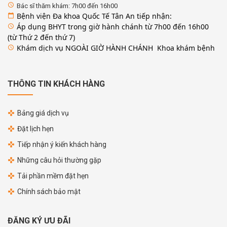
access_time
Bác sĩ thăm khám: 7h00 đến 16h00
Bệnh viện Đa khoa Quốc Tế Tân An tiếp nhận:
calendar_today
Áp dụng BHYT trong giờ hành chánh từ 7h00 đến 16h00
access_time
(từ Thứ 2 đến thứ 7)
Khám dịch vụ NGOÀI GIỜ HÀNH CHÁNH Khoa khám bệnh
access_time
THÔNG TIN KHÁCH HÀNG
Bảng giá dịch vụ
Đặt lịch hẹn
Tiếp nhận ý kiến khách hàng
Những câu hỏi thường gặp
Tải phần mềm đặt hẹn
Chính sách bảo mật
ĐĂNG KÝ ƯU ĐÃI