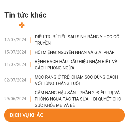
Tin tức khác
ĐIỀU TRỊ BÍ TIỂU SAU SINH BẰNG Y HỌC CỔ
17/07/2024
TRUYỀN
HÔI MIỆNG: NGUYÊN NHÂN VÀ GIẢI PHÁP
15/07/2024
BỆNH BẠCH HẦU: DẤU HIỆU NHẬN BIẾT VÀ
11/07/2024
CÁCH PHÒNG NGỪA
MỌC RĂNG Ở TRẺ: CHĂM SÓC ĐÚNG CÁCH
02/07/2024
VỚI TỪNG THÁNG TUỔI
CẨM NANG HẬU SẢN - PHẦN 2: ĐIỀU TRỊ VÀ
PHÒNG NGỪA TẮC TIA SỮA – BÍ QUYẾT CHO
29/06/2024
SỨC KHỎE MẸ VÀ BÉ
DỊCH VỤ KHÁC