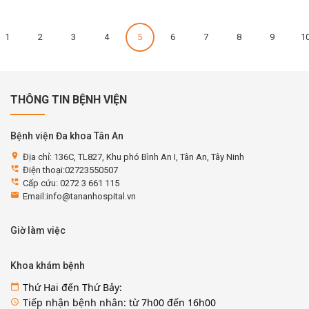
1
2
3
4
5
6
7
8
9
1
THÔNG TIN BỆNH VIỆN
Bệnh viện Đa khoa Tân An
location_on
Địa chỉ: 136C, TL827, Khu phó Bình An I, Tân An, Tây Ninh
perm_phone_msg
Điện thoại:02723550507
perm_phone_msg
Cấp cứu: 0272 3 661 115
email
Email:info@tananhospital.vn
Giờ làm việc
Khoa khám bệnh
Thứ Hai đến Thứ Bảy:
calendar_today
Tiếp nhận bệnh nhân: từ 7h00 đến 16h00
access_time