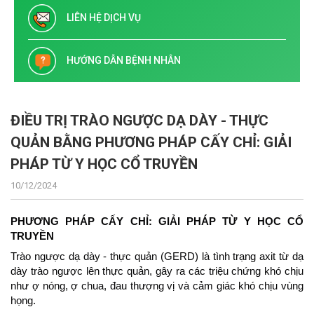
LIÊN HỆ DỊCH VỤ
HƯỚNG DẪN BỆNH NHÂN
ĐIỀU TRỊ TRÀO NGƯỢC DẠ DÀY - THỰC
QUẢN BẰNG PHƯƠNG PHÁP CẤY CHỈ: GIẢI
PHÁP TỪ Y HỌC CỔ TRUYỀN
10/12/2024
PHƯƠNG PHÁP CẤY CHỈ: GIẢI PHÁP TỪ Y HỌC CỔ
TRUYỀN
Trào ngược dạ dày - thực quản (GERD) là tình trạng axit từ dạ
dày trào ngược lên thực quản, gây ra các triệu chứng khó chịu
như ợ nóng, ợ chua, đau thượng vị và cảm giác khó chịu vùng
họng.