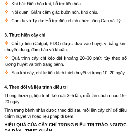
Khí hải: Điều hòa khí, hỗ trợ tiêu hóa.
Nội quan: Giảm cảm giác buồn nôn, khó chịu.
Can du và Tỳ du: Hỗ trợ điều chỉnh chức năng Can và Tỳ.
3. Thực hiện cấy chỉ
Chỉ tự tiêu (Catgut, PDO) được đưa vào huyệt vị bằng kim
chuyên dụng, đảm bảo vô khuẩn.
Quá trình cấy chỉ kéo dài khoảng 20–30 phút, tùy theo số
lượng huyệt và tình trạng bệnh.
Sau khi cấy, chỉ tự tiêu kích thích huyệt vị trong 10–20 ngày.
4. Theo dõi và liệu trình điều trị
Thông thường, liệu trình kéo dài 3–5 lần, mỗi lần cách nhau 15–
20 ngày.
Tình trạng bệnh nhân được theo dõi sau mỗi lần cấy chỉ để điều
chỉnh huyệt vị hoặc liệu pháp đi kèm.
HIỆU QUẢ CỦA CẤY CHỈ TRONG ĐIỀU TRỊ TRÀO NGƯỢC
DẠ DÀY - THỰC QUẢN