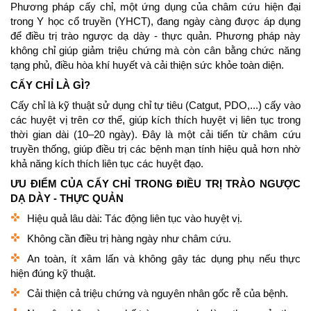
Phương pháp cấy chỉ, một ứng dụng của châm cứu hiện đại
trong Y học cổ truyền (YHCT), đang ngày càng được áp dụng
để điều trị trào ngược dạ dày - thực quản. Phương pháp này
không chỉ giúp giảm triệu chứng mà còn cân bằng chức năng
tạng phủ, điều hòa khí huyết và cải thiện sức khỏe toàn diện.
CẤY CHỈ LÀ GÌ?
Cấy chỉ là kỹ thuật sử dụng chỉ tự tiêu (Catgut, PDO,...) cấy vào
các huyệt vị trên cơ thể, giúp kích thích huyệt vị liên tục trong
thời gian dài (10–20 ngày). Đây là một cải tiến từ châm cứu
truyền thống, giúp điều trị các bệnh mạn tính hiệu quả hơn nhờ
khả năng kích thích liên tục các huyệt đạo.
ƯU ĐIỂM CỦA CẤY CHỈ TRONG ĐIỀU TRỊ TRÀO NGƯỢC
DẠ DÀY - THỰC QUẢN
Hiệu quả lâu dài: Tác động liên tục vào huyệt vị.
Không cần điều trị hàng ngày như châm cứu.
An toàn, ít xâm lấn và không gây tác dụng phụ nếu thực
hiện đúng kỹ thuật.
Cải thiện cả triệu chứng và nguyên nhân gốc rễ của bệnh.