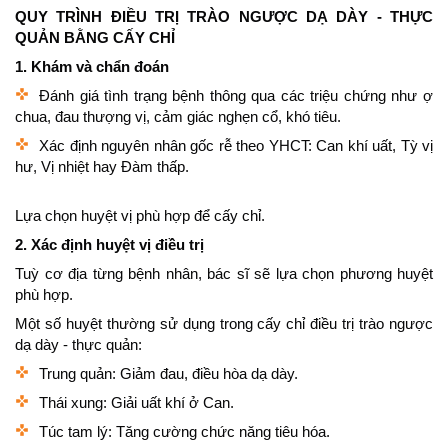
QUY TRÌNH ĐIỀU TRỊ TRÀO NGƯỢC DẠ DÀY - THỰC
QUẢN BẰNG CẤY CHỈ
1. Khám và chẩn đoán
Đánh giá tình trạng bệnh thông qua các triệu chứng như ợ
chua, đau thượng vị, cảm giác nghẹn cổ, khó tiêu.
Xác định nguyên nhân gốc rễ theo YHCT: Can khí uất, Tỳ vị
hư, Vị nhiệt hay Đàm thấp.
Lựa chọn huyệt vị phù hợp để cấy chỉ.
2. Xác định huyệt vị điều trị
Tuỳ cơ địa từng bệnh nhân, bác sĩ sẽ lựa chọn phương huyệt
phù hợp.
Một số huyệt thường sử dụng trong cấy chỉ điều trị trào ngược
dạ dày - thực quản:
Trung quản: Giảm đau, điều hòa dạ dày.
Thái xung: Giải uất khí ở Can.
Túc tam lý: Tăng cường chức năng tiêu hóa.