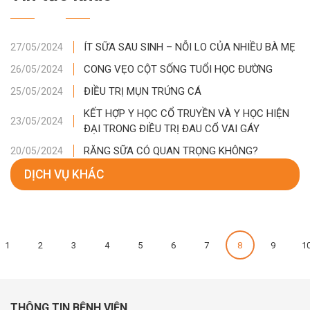
ÍT SỮA SAU SINH – NỖI LO CỦA NHIỀU BÀ MẸ
27/05/2024
CONG VẸO CỘT SỐNG TUỔI HỌC ĐƯỜNG
26/05/2024
ĐIỀU TRỊ MỤN TRỨNG CÁ
25/05/2024
KẾT HỢP Y HỌC CỔ TRUYỀN VÀ Y HỌC HIỆN
23/05/2024
ĐẠI TRONG ĐIỀU TRỊ ĐAU CỔ VAI GÁY
RĂNG SỮA CÓ QUAN TRỌNG KHÔNG?
20/05/2024
DỊCH VỤ KHÁC
1
2
3
4
5
6
7
8
9
1
THÔNG TIN BỆNH VIỆN