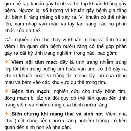
giữa hệ tạp khuẩn gây bệnh và hệ tạp khuẩn không gây
bệnh. Ngược lại số lượng vi khuẩn gây bệnh gia tăng
thì bệnh lí răng miệng sẽ xảy ra. Vi khuẩn có thể nhân
lên, xâm nhập vào máu và lây lan sang các bộ phận
khác của cơ thể.
Các nghiên cứu cho thấy vi khuẩn miệng và tình trạng
viêm liên quan đến bệnh nướu răng có thể góp phần
gây ra bất kỳ tình trạng nghiêm trọng nào, bao gồm:
Viêm nội tâm mạc:
đây là tình trạng nhiễm trùng
lớp lót bên trong buồng tim hoặc van tim, có thể xảy ra
khi vi khuẩn hoặc vi trùng từ miệng lây lan qua dòng
máu và bám vào các khu vực cụ thể trong tim.
Bệnh tim mạch:
nghiên cứu cho thấy bệnh tim,
động mạch bị tắc và đột quỵ có thể liên quan đến tình
trạng viêm và nhiễm trùng của bệnh nướu răng.
Biến chứng khi mang thai và sinh nở:
Viêm nha
chu (một dạng bệnh nướu răng nghiêm trọng) có liên
quan đến sinh non và nhẹ cân.