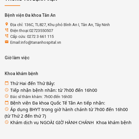
Bệnh viện Đa khoa Tân An
location_on
Địa chỉ: 136C, TL827, Khu phó Bình An I, Tân An, Tây Ninh
perm_phone_msg
Điện thoại:02723550507
perm_phone_msg
Cấp cứu: 0272 3 661 115
email
Email:info@tananhospital.vn
Giờ làm việc
Khoa khám bệnh
Thứ Hai đến Thứ Bảy:
calendar_today
Tiếp nhận bệnh nhân: từ 7h00 đến 16h00
access_time
access_time
Bác sĩ thăm khám: 7h00 đến 16h00
Bệnh viện Đa khoa Quốc Tế Tân An tiếp nhận:
calendar_today
Áp dụng BHYT trong giờ hành chánh từ 7h00 đến 16h00
access_time
(từ Thứ 2 đến thứ 7)
Khám dịch vụ NGOÀI GIỜ HÀNH CHÁNH Khoa khám bệnh
access_time