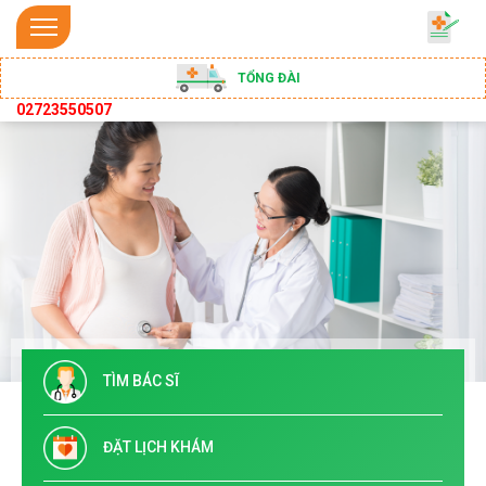
TỔNG ĐÀI
02723550507
TÌM BÁC SĨ
ĐẶT LỊCH KHÁM