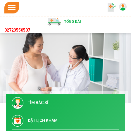
TỔNG ĐÀI
02723550507
TÌM BÁC SĨ
ĐẶT LỊCH KHÁM