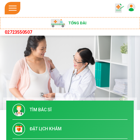
TỔNG ĐÀI
02723550507
TÌM BÁC SĨ
ĐẶT LỊCH KHÁM