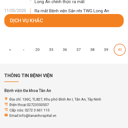
Long An chính thức ra mắt
Ra mắt Bệnh viện Sản nhi TWG Long An
11/05/2020
DỊCH VỤ KHÁC
«
‹
20
35
36
37
38
39
40
THÔNG TIN BỆNH VIỆN
Bệnh viện Đa khoa Tân An
location_on
Địa chỉ: 136C, TL827, Khu phó Bình An I, Tân An, Tây Ninh
perm_phone_msg
Điện thoại:02723550507
perm_phone_msg
Cấp cứu: 0272 3 661 115
email
Email:info@tananhospital.vn