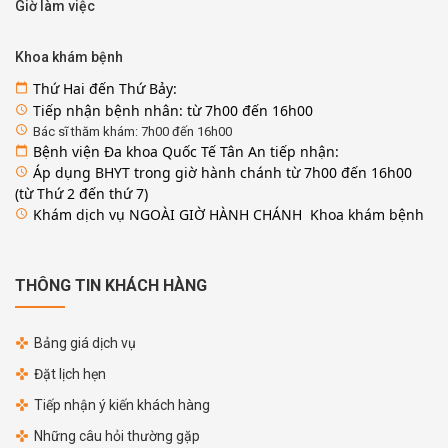
Giờ làm việc
Khoa khám bệnh
Thứ Hai đến Thứ Bảy:
calendar_today
Tiếp nhận bệnh nhân: từ 7h00 đến 16h00
access_time
access_time
Bác sĩ thăm khám: 7h00 đến 16h00
Bệnh viện Đa khoa Quốc Tế Tân An tiếp nhận:
calendar_today
Áp dụng BHYT trong giờ hành chánh từ 7h00 đến 16h00
access_time
(từ Thứ 2 đến thứ 7)
Khám dịch vụ NGOÀI GIỜ HÀNH CHÁNH Khoa khám bệnh
access_time
THÔNG TIN KHÁCH HÀNG
Bảng giá dịch vụ
Đặt lịch hẹn
Tiếp nhận ý kiến khách hàng
Những câu hỏi thường gặp