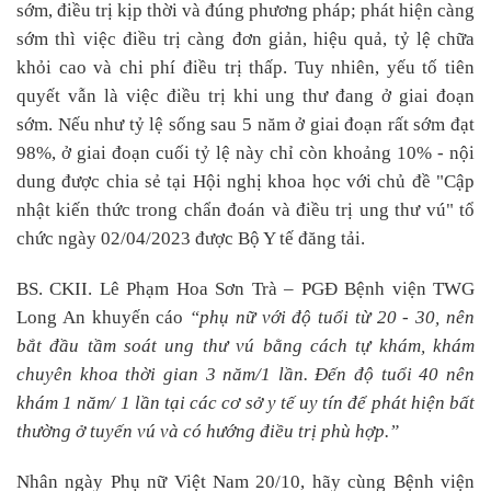
sớm, điều trị kịp thời và đúng phương pháp; phát hiện càng
sớm thì việc điều trị càng đơn giản, hiệu quả, tỷ lệ chữa
khỏi cao và chi phí điều trị thấp. Tuy nhiên, yếu tố tiên
quyết vẫn là việc điều trị khi ung thư đang ở giai đoạn
sớm. Nếu như tỷ lệ sống sau 5 năm ở giai đoạn rất sớm đạt
98%, ở giai đoạn cuối tỷ lệ này chỉ còn khoảng 10% - nội
dung được chia sẻ tại Hội nghị khoa học với chủ đề "Cập
nhật kiến thức trong chẩn đoán và điều trị ung thư vú" tổ
chức ngày 02/04/2023 được Bộ Y tế đăng tải.
BS. CKII. Lê Phạm Hoa Sơn Trà – PGĐ Bệnh viện TWG
Long An khuyến cáo
“phụ nữ với độ tuổi từ 20 - 30, nên
bắt đầu tầm soát ung thư vú bằng cách tự khám, khám
chuyên khoa thời gian 3 năm/1 lần. Đến độ tuổi 40 nên
khám 1 năm/ 1 lần tại các cơ sở y tế uy tín để phát hiện bất
thường ở tuyến vú và có hướng điều trị phù hợp.”
Nhân ng
ày Phụ nữ Việt Nam 20/10,
hãy
cùng
Bệnh viện