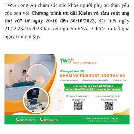
TWG Long An chăm sóc sức khỏe người phụ nữ thân yêu
của bạn
với
C
hương trình ưu đãi
K
hám và tầm soát ung
thư vú
” từ ngày 20/10 đến 30/10/2023
, đặc
biệt ngày
21,22,28/10/2023
khi xét nghiệm FNA sẽ được
trả kết quả
ngay trong ngày
.