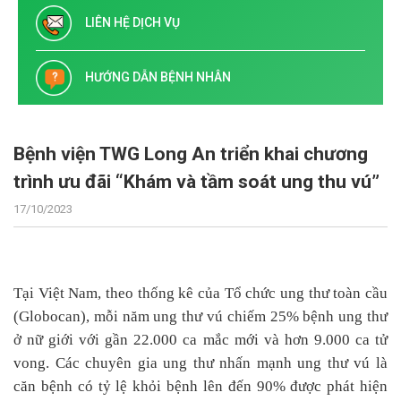
LIÊN HỆ DỊCH VỤ
HƯỚNG DẪN BỆNH NHÂN
Bệnh viện TWG Long An triển khai chương
trình ưu đãi “Khám và tầm soát ung thu vú”
17/10/2023
Tại Việt Nam, theo thống kê của Tổ chức ung thư toàn cầu
(Globocan), mỗi năm ung thư vú chiếm 25% bệnh ung thư
ở nữ giới với gần 22.000 ca mắc mới và hơn 9.000 ca tử
vong. Các chuyên gia ung thư nhấn mạnh ung thư vú là
căn bệnh có tỷ lệ khỏi bệnh lên đến 90% được phát hiện