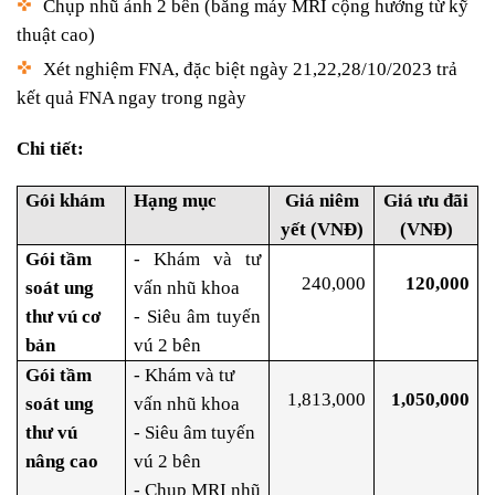
Chụp nhũ ảnh 2 bên (bằng máy MRI cộng hưởng từ kỹ
thuật cao)
Xét nghiệm FNA, đặc biệt ngày 21,22,28/10/2023 trả
kết quả FNA ngay trong ngày
Chi tiết:
Gói khám
Hạng mục
Giá niêm
Giá ưu đãi
yết (VNĐ)
(VNĐ)
Gói tầm
- Khám và tư
240,000
120,000
soát ung
vấn nhũ khoa
thư vú
cơ
- Siêu âm tuyến
bản
vú 2 bên
Gói tầm
- Khám và tư
1,813,000
1,050,000
soát ung
vấn nhũ khoa
thư vú
- Siêu âm tuyến
nâng cao
vú 2 bên
- Chụp MRI nhũ