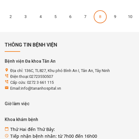
2
3
4
5
6
7
8
9
10
THÔNG TIN BỆNH VIỆN
Bệnh viện Đa khoa Tân An
location_on
Địa chỉ: 136C, TL827, Khu phó Bình An I, Tân An, Tây Ninh
perm_phone_msg
Điện thoại:02723550507
perm_phone_msg
Cấp cứu: 0272 3 661 115
email
Email:info@tananhospital.vn
Giờ làm việc
Khoa khám bệnh
Thứ Hai đến Thứ Bảy:
calendar_today
Tiếp nhận bệnh nhân: từ 7h00 đến 16h00
access_time