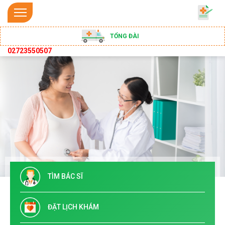
TỔNG ĐÀI
02723550507
TÌM BÁC SĨ
ĐẶT LỊCH KHÁM