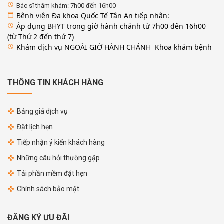
access_time
Bác sĩ thăm khám: 7h00 đến 16h00
Bệnh viện Đa khoa Quốc Tế Tân An tiếp nhận:
calendar_today
Áp dụng BHYT trong giờ hành chánh từ 7h00 đến 16h00
access_time
(từ Thứ 2 đến thứ 7)
Khám dịch vụ NGOÀI GIỜ HÀNH CHÁNH Khoa khám bệnh
access_time
THÔNG TIN KHÁCH HÀNG
Bảng giá dịch vụ
Đặt lịch hẹn
Tiếp nhận ý kiến khách hàng
Những câu hỏi thường gặp
Tải phần mềm đặt hẹn
Chính sách bảo mật
ĐĂNG KÝ ƯU ĐÃI