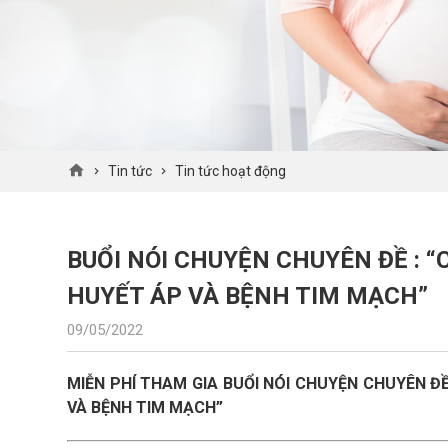
Tin tức
Tin tức hoạt động
BUỔI NÓI CHUYỆN CHUYÊN ĐỀ : 
HUYẾT ÁP VÀ BỆNH TIM MẠCH”
09/05/2022
MIỄN PHÍ THAM GIA BUỔI NÓI CHUYỆN CHUYÊN Đ
VÀ BỆNH TIM MẠCH”