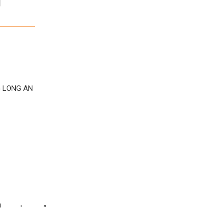
G LONG AN
0
›
»