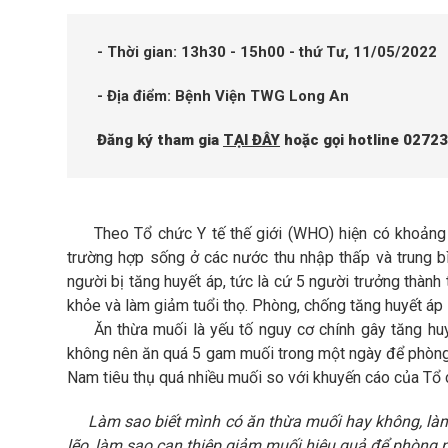
- Thời gian: 13h30 - 15h00 - thứ Tư, 11/05/2022
-
Địa điểm: Bệnh Viện TWG Long An
Đăng ký tham gia
TẠI ĐÂY
hoặc gọi hotline 0272
Theo Tổ chức Y tế thế giới (WHO) hiện có khoảng 1,1
trường hợp sống ở các nước thu nhập thấp và trung bì
người bị tăng huyết áp, tức là cứ 5 người trưởng thành
khỏe và làm giảm tuổi thọ. Phòng, chống tăng huyết á
Ăn thừa muối là yếu tố nguy cơ chính gây tăng huyế
không nên ăn quá 5 gam muối trong một ngày để phòng 
Nam tiêu thụ quá nhiều muối so với khuyến cáo của Tổ c
Làm sao biết mình có ăn thừa muối hay không, làm 
lẽo, làm sao can thiệp giảm muối hiệu quả để phòng 