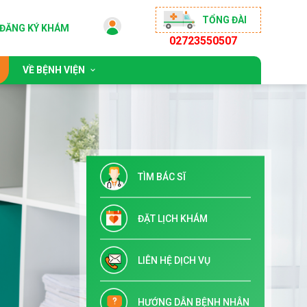
TỔNG ĐÀI
ĐĂNG KÝ KHÁM
02723550507
VỀ BỆNH VIỆN
 động
Giới thiệu chung
sống khỏe
Đội ngũ bác sĩ
ộng đồng
Chỉ đạo tuyến & Đào tạo
TÌM BÁC SĨ
 đãi
Danh mục dịch vụ kỹ thuật
Tuyển dụng
ĐẶT LỊCH KHÁM
Liên hệ
LIÊN HỆ DỊCH VỤ
HƯỚNG DẪN BỆNH NHÂN