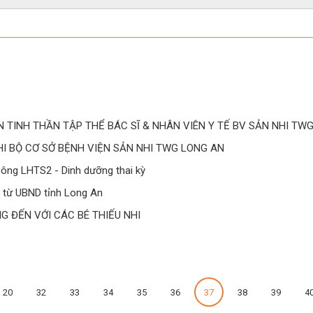
 TINH THẦN TẬP THỂ BÁC SĨ & NHÂN VIÊN Y TẾ BV SẢN NHI TW
I BỘ CƠ SỞ BỆNH VIỆN SẢN NHI TWG LONG AN
ông LHTS2 - Dinh dưỡng thai kỳ
 từ UBND tỉnh Long An
 ĐẾN VỚI CÁC BÉ THIẾU NHI️
20
32
33
34
35
36
37
38
39
4