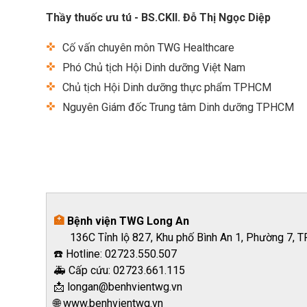
Thầy thuốc ưu tú - BS.CKII. Đỗ Thị Ngọc Diệp
Cố vấn chuyên môn TWG Healthcare
Phó Chủ tịch Hội Dinh dưỡng Việt Nam
Chủ tịch Hội Dinh dưỡng thực phẩm TPHCM
Nguyên Giám đốc Trung tâm Dinh dưỡng TPHCM
🏥
Bệnh viện TWG Long An
136C Tỉnh lộ 827, Khu phố Bình An 1, Phường 7, TP
☎️ Hotline:
02723.550.507
🚑 Cấp cứu: 02723.661.115
📩 longan@benhvientwg.vn
🌐
www.benhvientwg.vn