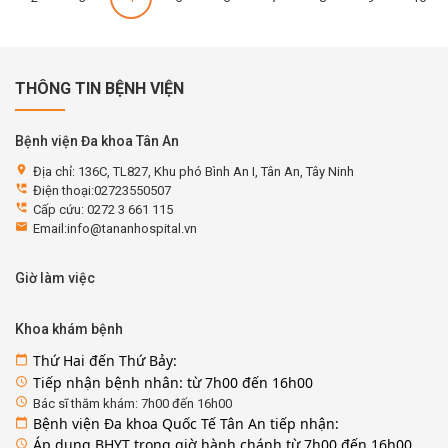
THÔNG TIN BỆNH VIỆN
Bệnh viện Đa khoa Tân An
location_on
Địa chỉ: 136C, TL827, Khu phó Bình An I, Tân An, Tây Ninh
perm_phone_msg
Điện thoại:02723550507
perm_phone_msg
Cấp cứu: 0272 3 661 115
email
Email:info@tananhospital.vn
Giờ làm việc
Khoa khám bệnh
Thứ Hai đến Thứ Bảy:
calendar_today
Tiếp nhận bệnh nhân: từ 7h00 đến 16h00
access_time
access_time
Bác sĩ thăm khám: 7h00 đến 16h00
Bệnh viện Đa khoa Quốc Tế Tân An tiếp nhận:
calendar_today
Áp dụng BHYT trong giờ hành chánh từ 7h00 đến 16h00
access_time