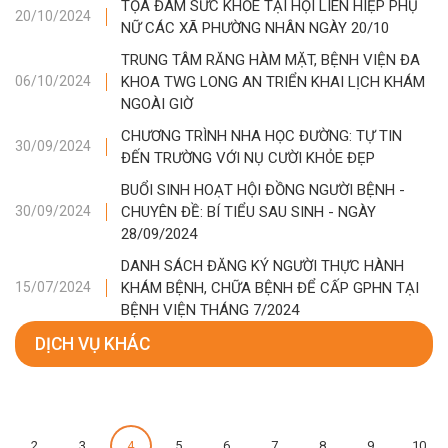
TỌA ĐÀM SỨC KHỎE TẠI HỘI LIÊN HIỆP PHỤ
20/10/2024
NỮ CÁC XÃ PHƯỜNG NHÂN NGÀY 20/10
TRUNG TÂM RĂNG HÀM MẶT, BỆNH VIỆN ĐA
KHOA TWG LONG AN TRIỂN KHAI LỊCH KHÁM
06/10/2024
NGOÀI GIỜ
CHƯƠNG TRÌNH NHA HỌC ĐƯỜNG: TỰ TIN
30/09/2024
ĐẾN TRƯỜNG VỚI NỤ CƯỜI KHỎE ĐẸP
BUỔI SINH HOẠT HỘI ĐỒNG NGƯỜI BỆNH -
CHUYÊN ĐỀ: BÍ TIỂU SAU SINH - NGÀY
30/09/2024
28/09/2024
DANH SÁCH ĐĂNG KÝ NGƯỜI THỰC HÀNH
KHÁM BỆNH, CHỮA BỆNH ĐỂ CẤP GPHN TẠI
15/07/2024
BỆNH VIỆN THÁNG 7/2024
DỊCH VỤ KHÁC
2
3
4
5
6
7
8
9
10