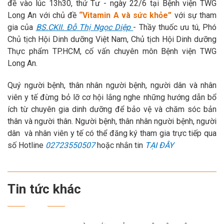
đề vào lúc 13h30, thứ Tư - ngày 22/6 tại Bệnh viện TWG
Long An với chủ đề
“Vitamin A và sức khỏe”
với sự tham
gia của
BS.CKII. Đỗ Thị Ngọc Diệp
- Thầy thuốc ưu tú, Phó
Chủ tịch Hội Dinh dưỡng Việt Nam, Chủ tịch Hội Dinh dưỡng
Thực phẩm TP.HCM, cố vấn chuyên môn Bệnh viện TWG
Long An.
Quý người bệnh, thân nhân người bệnh, người dân và nhân
viên y tế đừng bỏ lỡ cơ hội lắng nghe những hướng dẫn bổ
ích từ chuyên gia dinh dưỡng để bảo vệ và chăm sóc bản
thân và người thân. Người bệnh, thân nhân người bệnh, người
dân và nhân viên y tế có thể đăng ký tham gia trực tiếp qua
số Hotline
02723550507
hoặc nhắn tin
TẠI ĐÂY
Tin tức khác