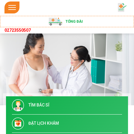
TỔNG ĐÀI
02723550507
TÌM BÁC SĨ
ĐẶT LỊCH KHÁM