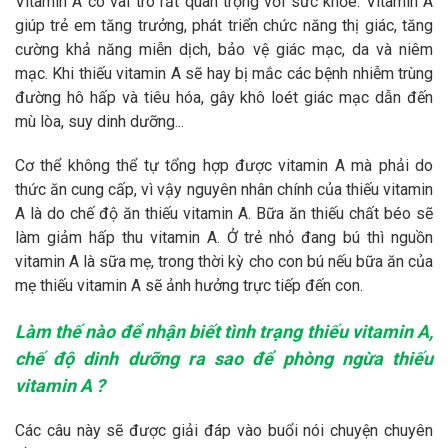
Vitamin A có vai trò rất quan trọng với sức khỏe. Vitamin A
giúp trẻ em tăng trưởng, phát triển chức năng thị giác, tăng
cường khả năng miễn dịch, bảo vệ giác mạc, da và niêm
mạc. Khi thiếu vitamin A sẽ hay bị mắc các bệnh nhiễm trùng
đường hô hấp và tiêu hóa, gây khô loét giác mạc dẫn đến
mù lòa, suy dinh dưỡng...
Cơ thể không thể tự tổng hợp được vitamin A mà phải do
thức ăn cung cấp, vì vậy nguyên nhân chính của thiếu vitamin
A là do chế độ ăn thiếu vitamin A. Bữa ăn thiếu chất béo sẽ
làm giảm hấp thu vitamin A. Ở trẻ nhỏ đang bú thì nguồn
vitamin A là sữa mẹ, trong thời kỳ cho con bú nếu bữa ăn của
mẹ thiếu vitamin A sẽ ảnh hưởng trực tiếp đến con.
Làm thế nào để nhận biết tình trạng thiếu vitamin A,
chế độ dinh dưỡng ra sao để phòng ngừa thiếu
vitamin A ?
Các câu này sẽ được giải đáp vào buổi nói chuyện chuyên