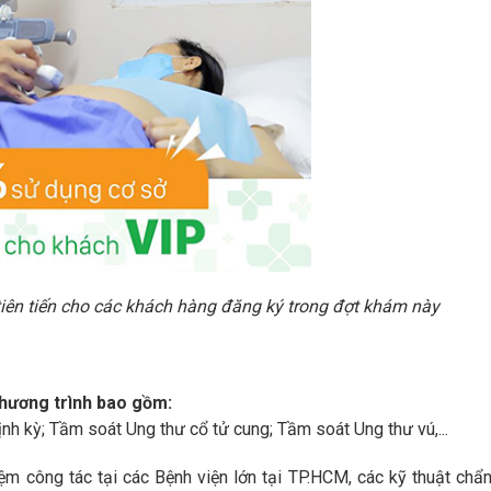
tiên tiến cho các khách hàng đăng ký trong đợt khám này
 chương trình bao gồm:
 kỳ; Tầm soát Ung thư cổ tử cung; Tầm soát Ung thư vú,...
ệm công tác tại các Bệnh viện lớn tại TP.HCM, các kỹ thuật chẩ