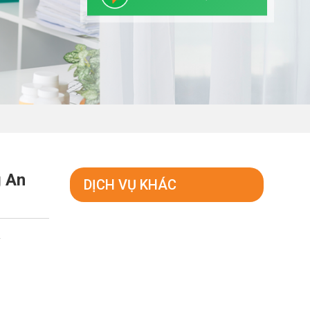
g An
DỊCH VỤ KHÁC
y