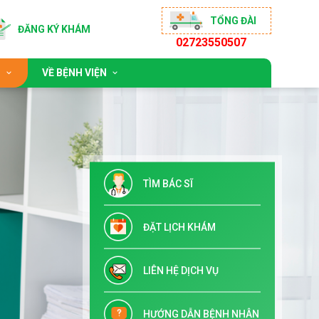
TỔNG ĐÀI
ĐĂNG KÝ KHÁM
02723550507
C
VỀ BỆNH VIỆN
hoạt động
Giới thiệu chung
mục sống khỏe
Đội ngũ bác sĩ
ng cộng đồng
Chỉ đạo tuyến & Đào tạo
TÌM BÁC SĨ
n ưu đãi
Danh mục dịch vụ kỹ thuật
Tuyển dụng
ĐẶT LỊCH KHÁM
Liên hệ
LIÊN HỆ DỊCH VỤ
HƯỚNG DẪN BỆNH NHÂN