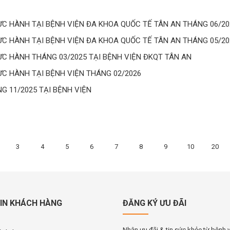
 HÀNH TẠI BỆNH VIỆN ĐA KHOA QUỐC TẾ TÂN AN THÁNG 06/20
 HÀNH TẠI BỆNH VIỆN ĐA KHOA QUỐC TẾ TÂN AN THÁNG 05/20
 HÀNH THÁNG 03/2025 TẠI BỆNH VIỆN ĐKQT TÂN AN
 HÀNH TẠI BỆNH VIỆN THÁNG 02/2026
 11/2025 TẠI BỆNH VIỆN
3
4
5
6
7
8
9
10
20
IN KHÁCH HÀNG
ĐĂNG KÝ ƯU ĐÃI
Nhận ưu đãi & tin sức khỏe từ bệnh 