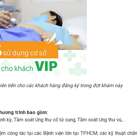
tiên tiến cho các khách hàng đăng ký trong đợt khám này
 chương trình bao gồm:
 kỳ; Tầm soát Ung thư cổ tử cung; Tầm soát Ung thư vú,...
ệm công tác tại các Bệnh viện lớn tại TP.HCM, các kỹ thuật chẩ