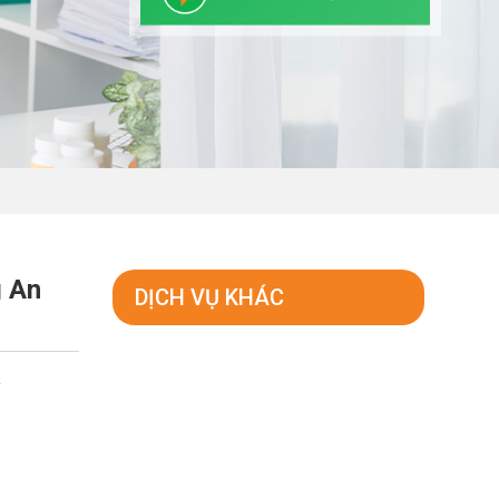
g An
DỊCH VỤ KHÁC
y