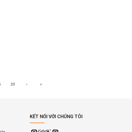
5
20
›
»
KẾT NỐI VỚI CHÚNG TÔI
viện