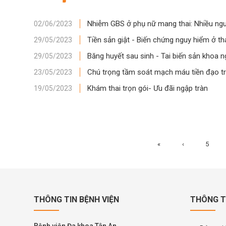
Nhiễm GBS ở phụ nữ mang thai: Nhiều nguy
02/06/2023
Tiền sản giật - Biến chứng nguy hiểm ở th
29/05/2023
Băng huyết sau sinh - Tai biến sản khoa 
29/05/2023
Chú trọng tầm soát mạch máu tiền đạo t
23/05/2023
Khám thai trọn gói- Ưu đãi ngập tràn
19/05/2023
«
‹
5
THÔNG TIN BỆNH VIỆN
THÔNG T