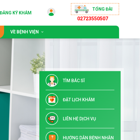
TỔNG ĐÀI
ĐĂNG KÝ KHÁM
02723550507
VỀ BỆNH VIỆN
 động
Giới thiệu chung
sống khỏe
Đội ngũ bác sĩ
ộng đồng
Chỉ đạo tuyến & Đào tạo
TÌM BÁC SĨ
 đãi
Danh mục dịch vụ kỹ thuật
Tuyển dụng
ĐẶT LỊCH KHÁM
Liên hệ
LIÊN HỆ DỊCH VỤ
HƯỚNG DẪN BỆNH NHÂN