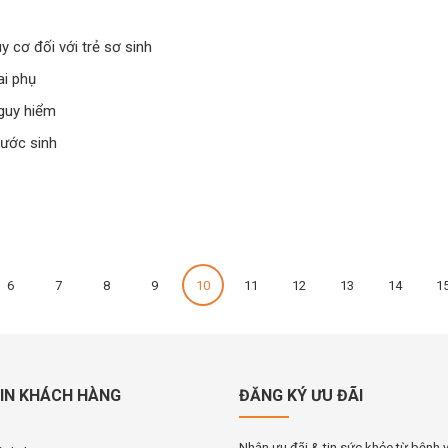
 cơ đối với trẻ sơ sinh
ai phụ
nguy hiểm
rước sinh
6
7
8
9
10
11
12
13
14
1
IN KHÁCH HÀNG
ĐĂNG KÝ ƯU ĐÃI
Nhận ưu đãi & tin sức khỏe từ bệnh 