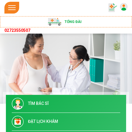
TỔNG ĐÀI
02723550507
TÌM BÁC SĨ
ĐẶT LỊCH KHÁM