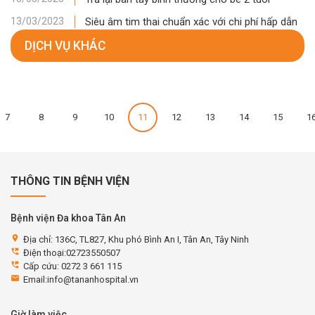
Siêu âm tim thai chuẩn xác với chi phí hấp dẫn
13/03/2023
DỊCH VỤ KHÁC
7
8
9
10
11
12
13
14
15
1
THÔNG TIN BỆNH VIỆN
Bệnh viện Đa khoa Tân An
location_on
Địa chỉ: 136C, TL827, Khu phó Bình An I, Tân An, Tây Ninh
perm_phone_msg
Điện thoại:02723550507
perm_phone_msg
Cấp cứu: 0272 3 661 115
email
Email:info@tananhospital.vn
Giờ làm việc