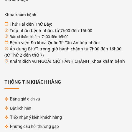
Khoa khám bệnh
Thứ Hai đến Thứ Bảy:
calendar_today
Tiếp nhận bệnh nhân: từ 7h00 đến 16h00
access_time
access_time
Bác sĩ thăm khám: 7h00 đến 16h00
Bệnh viện Đa khoa Quốc Tế Tân An tiếp nhận:
calendar_today
Áp dụng BHYT trong giờ hành chánh từ 7h00 đến 16h00
access_time
(từ Thứ 2 đến thứ 7)
Khám dịch vụ NGOÀI GIỜ HÀNH CHÁNH Khoa khám bệnh
access_time
THÔNG TIN KHÁCH HÀNG
Bảng giá dịch vụ
Đặt lịch hẹn
Tiếp nhận ý kiến khách hàng
Những câu hỏi thường gặp