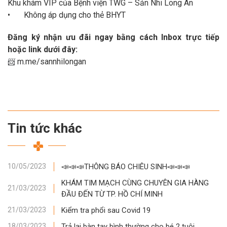
Khu khám VIP của Bệnh viện TWG – Sản Nhi Long An
•
Không áp dụng cho thẻ BHYT
Đăng ký nhận ưu đãi ngay bằng cách Inbox trực tiếp
hoặc link dưới đây:
m.me/sannhilongan
📨
Tin tức khác
📣📣📣THÔNG BÁO CHIÊU SINH📣📣📣
10/05/2023
KHÁM TIM MẠCH CÙNG CHUYÊN GIA HÀNG
21/03/2023
ĐẦU ĐẾN TỪ TP. HỒ CHÍ MINH
Kiểm tra phổi sau Covid 19
21/03/2023
Trả lại bàn tay bình thường cho bé 2 tuôi
18/03/2023