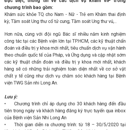
Đặc biệt, thông tin về các dịch vụ khám VIP trong
chương trình bao gồm:
Khám sức khỏe TQ cho Nam - Nữ - Trẻ em Khám thai định
kỳ; Tầm soát Ung thư cổ tử cung; Tầm soát Ung thư vú,...
Hơn nữa, cùng với đội ngũ Bác sĩ nhiều năm kinh nghiệm
công tác tại các Bệnh viện lớn tại TP.HCM, các kỹ thuật chẩn
đoán và điều trị y khoa mới nhất, tiêu chuẩn dịch vụ vận hành
theo chuẩn quốc tế của Pháp, và Ứng dụng và cập nhật sớm
các kỹ thuật chẩn đoán và điều trị y khoa mới nhất, khách
hàng sẽ có những trải nghiệm toàn diện nhất về cơ sở vật
chất y tế cũng như dịch vụ chăm sóc khách hàng tại Bệnh
viện TWG Sản nhi Long An.
Lưu ý:
•
Chương trình chỉ áp dụng cho 30 khách hàng đến đầu
tiên trong ngày và khách hàng đăng ký trực tuyến qua inbox
của Bệnh viện Sản Nhi Long An
•
Thời gian diễn ra chương trình: từ 18 – 30/5/2020 tại