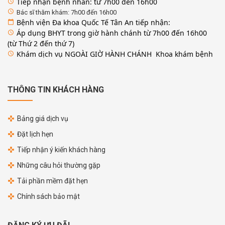
Tiếp nhận bệnh nhân: từ 7h00 đến 16h00
access_time
access_time
Bác sĩ thăm khám: 7h00 đến 16h00
Bệnh viện Đa khoa Quốc Tế Tân An tiếp nhận:
calendar_today
Áp dụng BHYT trong giờ hành chánh từ 7h00 đến 16h00
access_time
(từ Thứ 2 đến thứ 7)
Khám dịch vụ NGOÀI GIỜ HÀNH CHÁNH Khoa khám bệnh
access_time
THÔNG TIN KHÁCH HÀNG
Bảng giá dịch vụ
Đặt lịch hẹn
Tiếp nhận ý kiến khách hàng
Những câu hỏi thường gặp
Tải phần mềm đặt hẹn
Chính sách bảo mật