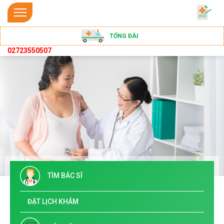
TỔNG ĐÀI
02723550507
TÌM BÁC SĨ
ĐẶT LỊCH KHÁM