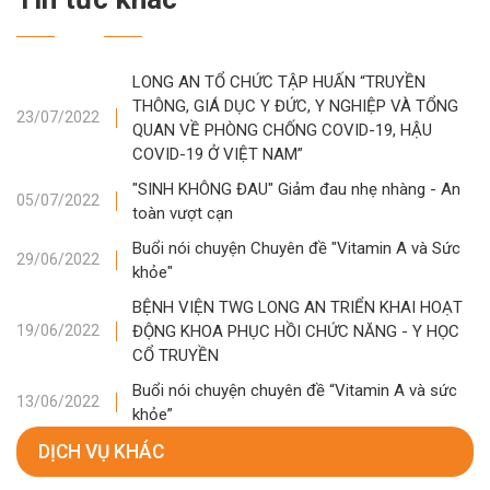
LONG AN TỔ CHỨC TẬP HUẤN “TRUYỀN
THÔNG, GIÁ DỤC Y ĐỨC, Y NGHIỆP VÀ TỔNG
23/07/2022
QUAN VỀ PHÒNG CHỐNG COVID-19, HẬU
COVID-19 Ở VIỆT NAM”
"SINH KHÔNG ĐAU" Giảm đau nhẹ nhàng - An
05/07/2022
toàn vượt cạn
Buổi nói chuyện Chuyên đề "Vitamin A và Sức
29/06/2022
khỏe"
BỆNH VIỆN TWG LONG AN TRIỂN KHAI HOẠT
ĐỘNG KHOA PHỤC HỒI CHỨC NĂNG - Y HỌC
19/06/2022
CỔ TRUYỀN
Buổi nói chuyện chuyên đề “Vitamin A và sức
13/06/2022
khỏe”
DỊCH VỤ KHÁC