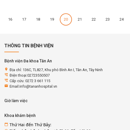
16
17
18
19
20
21
22
23
24
THÔNG TIN BỆNH VIỆN
Bệnh viện Đa khoa Tân An
location_on
Địa chỉ: 136C, TL827, Khu phó Bình An I, Tân An, Tây Ninh
perm_phone_msg
Điện thoại:02723550507
perm_phone_msg
Cấp cứu: 0272 3 661 115
email
Email:info@tananhospital.vn
Giờ làm việc
Khoa khám bệnh
Thứ Hai đến Thứ Bảy:
calendar_today