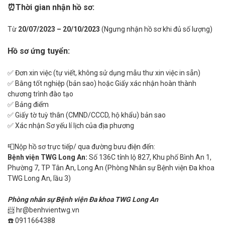
⏰Thời gian nhận hồ sơ:
Từ
20/07/2023 – 20/10/2023
(Ngưng nhận hồ sơ khi đủ số lượng)
Hồ sơ ứng tuyển:
✅ Đơn xin việc (tự viết, không sử dụng mẫu thư xin việc in sẵn)
✅ Bằng tốt nghiệp (bản sao) hoặc Giấy xác nhận hoàn thành
chương trình đào tạo
✅ Bảng điểm
✅ Giấy tờ tuỳ thân (CMND/CCCD, hộ khẩu) bản sao
✅ Xác nhận Sơ yếu lí lịch của địa phương
📮Nộp hồ sơ trực tiếp/ qua đường bưu điện đến:
Bệnh viện TWG Long An:
Số 136C tỉnh lộ 827, Khu phố Bình An 1,
Phường 7, TP Tân An, Long An (Phòng Nhân sự Bệnh viện Đa khoa
TWG Long An, lầu 3)
Phòng nhân sự Bệnh viện Đa khoa TWG Long An
📨 hr@benhvientwg.vn
☎️ 0911664388