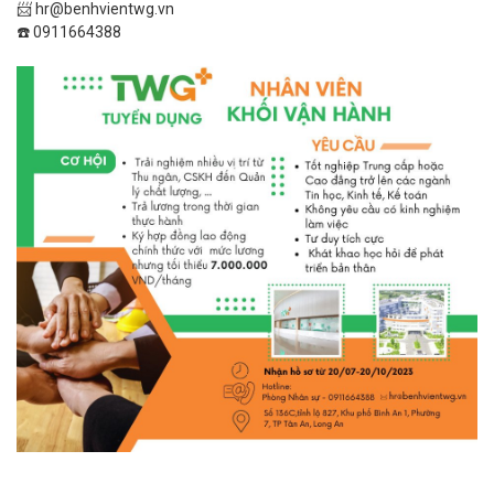
📨 hr@benhvientwg.vn
☎️ 0911664388