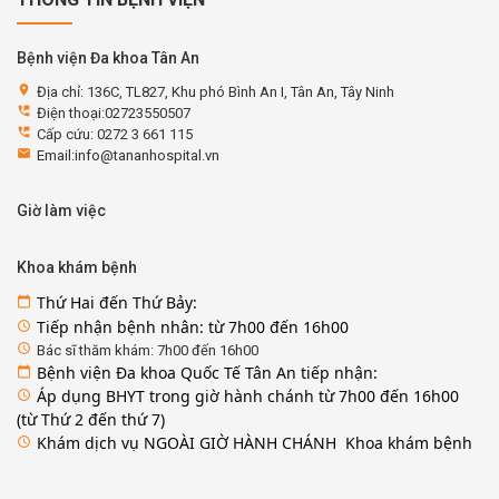
Bệnh viện Đa khoa Tân An
location_on
Địa chỉ: 136C, TL827, Khu phó Bình An I, Tân An, Tây Ninh
perm_phone_msg
Điện thoại:02723550507
perm_phone_msg
Cấp cứu: 0272 3 661 115
email
Email:info@tananhospital.vn
Giờ làm việc
Khoa khám bệnh
Thứ Hai đến Thứ Bảy:
calendar_today
Tiếp nhận bệnh nhân: từ 7h00 đến 16h00
access_time
access_time
Bác sĩ thăm khám: 7h00 đến 16h00
Bệnh viện Đa khoa Quốc Tế Tân An tiếp nhận:
calendar_today
Áp dụng BHYT trong giờ hành chánh từ 7h00 đến 16h00
access_time
(từ Thứ 2 đến thứ 7)
Khám dịch vụ NGOÀI GIỜ HÀNH CHÁNH Khoa khám bệnh
access_time