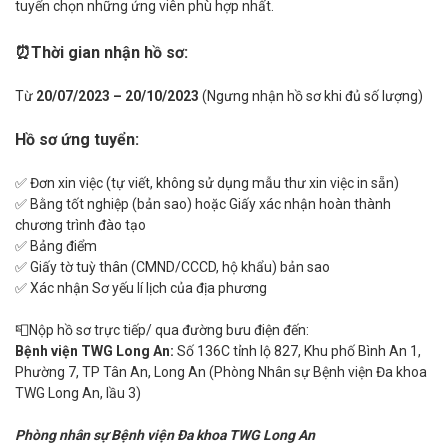
tuyển chọn những ứng viên phù hợp nhất.
⏰Thời gian nhận hồ sơ:
Từ
20/07/2023 – 20/10/2023
(Ngưng nhận hồ sơ khi đủ số lượng)
Hồ sơ ứng tuyển:
✅ Đơn xin việc (tự viết, không sử dụng mẫu thư xin việc in sẵn)
✅ Bằng tốt nghiệp (bản sao) hoặc Giấy xác nhận hoàn thành
chương trình đào tạo
✅ Bảng điểm
✅ Giấy tờ tuỳ thân (CMND/CCCD, hộ khẩu) bản sao
✅ Xác nhận Sơ yếu lí lịch của địa phương
📮Nộp hồ sơ trực tiếp/ qua đường bưu điện đến:
Bệnh viện TWG Long An:
Số 136C tỉnh lộ 827, Khu phố Bình An 1,
Phường 7, TP Tân An, Long An (Phòng Nhân sự Bệnh viện Đa khoa
TWG Long An, lầu 3)
Phòng nhân sự Bệnh viện Đa khoa TWG Long An