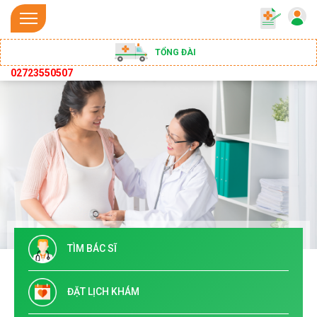
TỔNG ĐÀI
02723550507
TÌM BÁC SĨ
ĐẶT LỊCH KHÁM