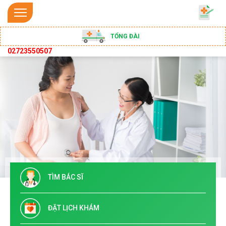
TỔNG ĐÀI
02723550507
TÌM BÁC SĨ
ĐẶT LỊCH KHÁM