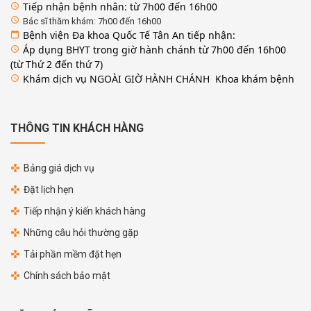
Tiếp nhận bệnh nhân: từ 7h00 đến 16h00
access_time
access_time
Bác sĩ thăm khám: 7h00 đến 16h00
Bệnh viện Đa khoa Quốc Tế Tân An tiếp nhận:
calendar_today
Áp dụng BHYT trong giờ hành chánh từ 7h00 đến 16h00
access_time
(từ Thứ 2 đến thứ 7)
Khám dịch vụ NGOÀI GIỜ HÀNH CHÁNH Khoa khám bệnh
access_time
THÔNG TIN KHÁCH HÀNG
Bảng giá dịch vụ
Đặt lịch hẹn
Tiếp nhận ý kiến khách hàng
Những câu hỏi thường gặp
Tải phần mềm đặt hẹn
Chính sách bảo mật