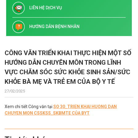
LIÊN HỆ DỊCH VỤ
HƯỚNG DẪN BỆNH NHÂN
CÔNG VĂN TRIỂN KHAI THỰC HIỆN MỘT SỐ
HƯỚNG DẪN CHUYÊN MÔN TRONG LĨNH
VỰC CHĂM SÓC SỨC KHỎE SINH SẢN/SỨC
KHỎE BÀ MẸ VÀ TRẺ EM CỦA BỘ Y TẾ
27/02/2025
Xem chi tiết Công văn tại
SO 30_TRIEN KHAI HUONG DAN
CHUYEN MON CSSKSS_SKBMTE CỦA BYT