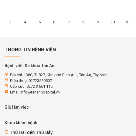
3
4
5
6
7
8
9
10
20
THÔNG TIN BỆNH VIỆN
Bệnh viện Đa khoa Tân An
location_on
Địa chỉ: 136C, TL827, Khu phó Bình An I, Tân An, Tây Ninh
perm_phone_msg
Điện thoại:02723550507
perm_phone_msg
Cấp cứu: 0272 3 661 115
email
Email:info@tananhospital.vn
Giờ làm việc
Khoa khám bệnh
Thứ Hai đến Thứ Bảy:
calendar_today