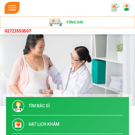
TỔNG ĐÀI
02723550507
TÌM BÁC SĨ
ĐẶT LỊCH KHÁM