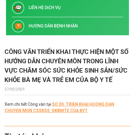
LIÊN HỆ DỊCH VỤ
HƯỚNG DẪN BỆNH NHÂN
CÔNG VĂN TRIỂN KHAI THỰC HIỆN MỘT SỐ
HƯỚNG DẪN CHUYÊN MÔN TRONG LĨNH
VỰC CHĂM SÓC SỨC KHỎE SINH SẢN/SỨC
KHỎE BÀ MẸ VÀ TRẺ EM CỦA BỘ Y TẾ
27/02/2025
Xem chi tiết Công văn tại
SO 30_TRIEN KHAI HUONG DAN
CHUYEN MON CSSKSS_SKBMTE CỦA BYT