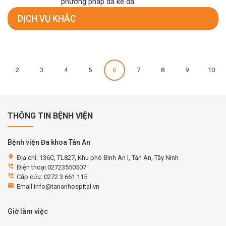
phương pháp da kề da
DỊCH VỤ KHÁC
2
3
4
5
6
7
8
9
10
THÔNG TIN BỆNH VIỆN
Bệnh viện Đa khoa Tân An
location_on
Địa chỉ: 136C, TL827, Khu phó Bình An I, Tân An, Tây Ninh
perm_phone_msg
Điện thoại:02723550507
perm_phone_msg
Cấp cứu: 0272 3 661 115
email
Email:info@tananhospital.vn
Giờ làm việc