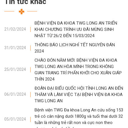
Tin tức khác
BỆNH VIỆN ĐA KHOA TWG LONG AN TRIỂN
KHAI CHƯƠNG TRÌNH ƯU ĐÃI MỪNG SINH
21/02/2024
NHẬT TỪ 26/2 ĐẾN 15/03/2024
THÔNG BÁO LỊCH NGHỈ TẾT NGUYÊN ĐÁN
31/01/2024
2024
CHÀO ĐÓN NĂM MỚI: BỆNH VIỆN ĐA KHOA
TWG LONG AN HÒA MÌNH TRONG KHÔNG
25/01/2024
GIAN TRANG TRÍ PHẤN KHỞI CHO XUÂN GIÁP
THÌN 2024
ĐOÀN ĐẠI BIỂU QUỐC HỘI TỈNH LONG AN ĐẾN
THĂM VÀ LÀM VIỆC TẠI BỆNH VIỆN ĐA KHOA
06/01/2024
TWG LONG AN
Bệnh viện TWG Đa khoa Long An cứu sống 153
trẻ có cân nặng dưới 1800g và tuổi thai dưới 32
05/01/2024
tuần là những trẻ rất non và cực non theo