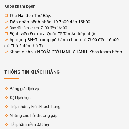
Khoa khám bệnh
Thứ Hai đến Thứ Bảy:
calendar_today
Tiếp nhận bệnh nhân: từ 7h00 đến 16h00
access_time
access_time
Bác sĩ thăm khám: 7h00 đến 16h00
Bệnh viện Đa khoa Quốc Tế Tân An tiếp nhận:
calendar_today
Áp dụng BHYT trong giờ hành chánh từ 7h00 đến 16h00
access_time
(từ Thứ 2 đến thứ 7)
Khám dịch vụ NGOÀI GIỜ HÀNH CHÁNH Khoa khám bệnh
access_time
THÔNG TIN KHÁCH HÀNG
Bảng giá dịch vụ
Đặt lịch hẹn
Tiếp nhận ý kiến khách hàng
Những câu hỏi thường gặp
Tải phần mềm đặt hẹn