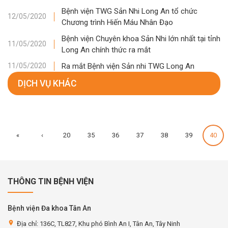
Bệnh viện TWG Sản Nhi Long An tổ chức
12/05/2020
Chương trình Hiến Máu Nhân Đạo
Bệnh viện Chuyên khoa Sản Nhi lớn nhất tại tỉnh
11/05/2020
Long An chính thức ra mắt
Ra mắt Bệnh viện Sản nhi TWG Long An
11/05/2020
DỊCH VỤ KHÁC
«
‹
20
35
36
37
38
39
40
THÔNG TIN BỆNH VIỆN
Bệnh viện Đa khoa Tân An
location_on
Địa chỉ: 136C, TL827, Khu phó Bình An I, Tân An, Tây Ninh