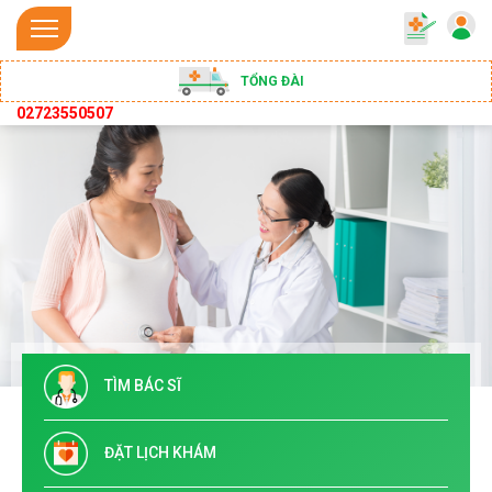
TỔNG ĐÀI
02723550507
TÌM BÁC SĨ
ĐẶT LỊCH KHÁM