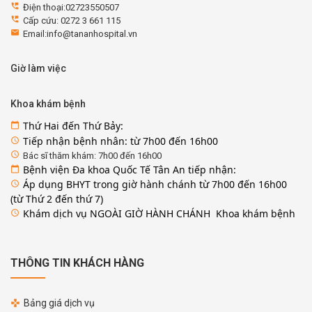
perm_phone_msg
Điện thoại:02723550507
perm_phone_msg
Cấp cứu: 0272 3 661 115
email
Email:info@tananhospital.vn
Giờ làm việc
Khoa khám bệnh
Thứ Hai đến Thứ Bảy:
calendar_today
Tiếp nhận bệnh nhân: từ 7h00 đến 16h00
access_time
access_time
Bác sĩ thăm khám: 7h00 đến 16h00
Bệnh viện Đa khoa Quốc Tế Tân An tiếp nhận:
calendar_today
Áp dụng BHYT trong giờ hành chánh từ 7h00 đến 16h00
access_time
(từ Thứ 2 đến thứ 7)
Khám dịch vụ NGOÀI GIỜ HÀNH CHÁNH Khoa khám bệnh
access_time
THÔNG TIN KHÁCH HÀNG
Bảng giá dịch vụ