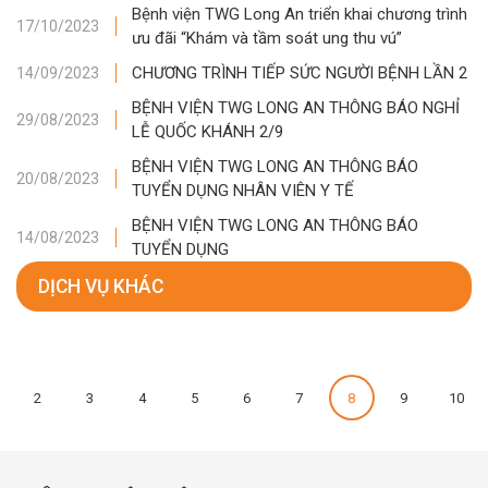
Bệnh viện TWG Long An triển khai chương trình
17/10/2023
ưu đãi “Khám và tầm soát ung thu vú”
CHƯƠNG TRÌNH TIẾP SỨC NGƯỜI BỆNH LẦN 2
14/09/2023
BỆNH VIỆN TWG LONG AN THÔNG BÁO NGHỈ
29/08/2023
LỄ QUỐC KHÁNH 2/9
BỆNH VIỆN TWG LONG AN THÔNG BÁO
20/08/2023
TUYỂN DỤNG NHÂN VIÊN Y TẾ
BỆNH VIỆN TWG LONG AN THÔNG BÁO
14/08/2023
TUYỂN DỤNG
DỊCH VỤ KHÁC
2
3
4
5
6
7
8
9
10