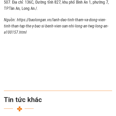
507. Địa chỉ: 136C, Đường tỉnh 827, khu phố Bình An 1, phường 7,
TP.Tân An, Long An./.
Nguồn:
https://baolongan.vn/lanh-dao-tinh-tham-va-dong-vien-
tinh-than-tap-the-y-bac-si-benh-vien-san-nhi-long-an-twg-long-an-
a100157.html
Tin tức khác