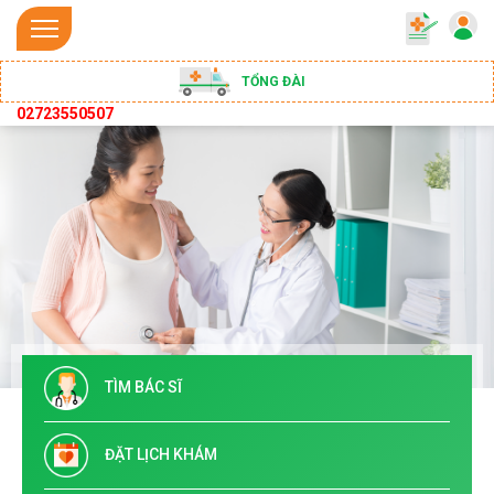
TỔNG ĐÀI
02723550507
TÌM BÁC SĨ
ĐẶT LỊCH KHÁM