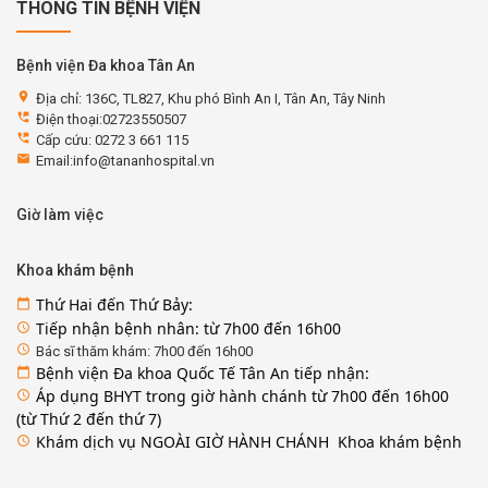
THÔNG TIN BỆNH VIỆN
Bệnh viện Đa khoa Tân An
location_on
Địa chỉ: 136C, TL827, Khu phó Bình An I, Tân An, Tây Ninh
perm_phone_msg
Điện thoại:02723550507
perm_phone_msg
Cấp cứu: 0272 3 661 115
email
Email:info@tananhospital.vn
Giờ làm việc
Khoa khám bệnh
Thứ Hai đến Thứ Bảy:
calendar_today
Tiếp nhận bệnh nhân: từ 7h00 đến 16h00
access_time
access_time
Bác sĩ thăm khám: 7h00 đến 16h00
Bệnh viện Đa khoa Quốc Tế Tân An tiếp nhận:
calendar_today
Áp dụng BHYT trong giờ hành chánh từ 7h00 đến 16h00
access_time
(từ Thứ 2 đến thứ 7)
Khám dịch vụ NGOÀI GIỜ HÀNH CHÁNH Khoa khám bệnh
access_time