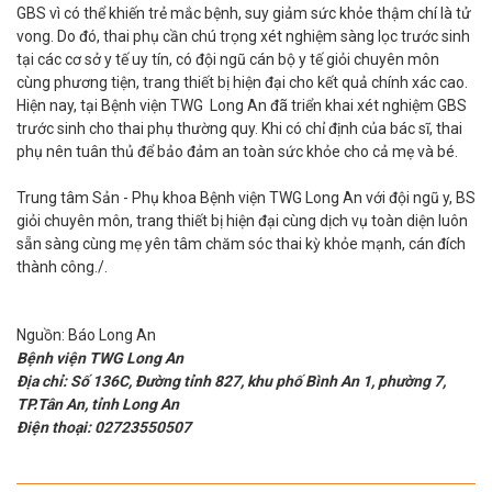
GBS vì có thể khiến trẻ mắc bệnh, suy giảm sức khỏe thậm chí là tử
vong. Do đó, thai phụ cần chú trọng xét nghiệm sàng lọc trước sinh
tại các cơ sở y tế uy tín, có đội ngũ cán bộ y tế giỏi chuyên môn
cùng phương tiện, trang thiết bị hiện đại cho kết quả chính xác cao.
Hiện nay, tại Bệnh viện TWG Long An đã triển khai xét nghiệm GBS
trước sinh cho thai phụ thường quy. Khi có chỉ định của bác sĩ, thai
phụ nên tuân thủ để bảo đảm an toàn sức khỏe cho cả mẹ và bé.
Trung tâm Sản - Phụ khoa Bệnh viện TWG Long An với đội ngũ y, BS
giỏi chuyên môn, trang thiết bị hiện đại cùng dịch vụ toàn diện luôn
sẵn sàng cùng mẹ yên tâm chăm sóc thai kỳ khỏe mạnh, cán đích
thành công./.
Nguồn: Báo Long An
Bệnh viện TWG Long An
Địa chỉ: Số 136C, Đường tỉnh 827, khu phố Bình An 1, phường 7,
TP.Tân An, tỉnh Long An
Điện thoại: 02723550507