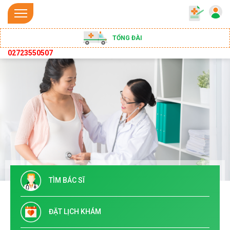
TỔNG ĐÀI
02723550507
TÌM BÁC SĨ
ĐẶT LỊCH KHÁM