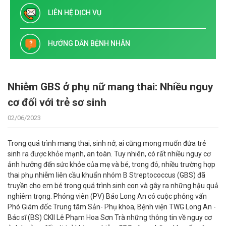
LIÊN HỆ DỊCH VỤ
HƯỚNG DẪN BỆNH NHÂN
Nhiễm GBS ở phụ nữ mang thai: Nhiều nguy
cơ đối với trẻ sơ sinh
02/06/2023
Trong quá trình mang thai, sinh nở, ai cũng mong muốn đứa trẻ
sinh ra được khỏe mạnh, an toàn. Tuy nhiên, có rất nhiều nguy cơ
ảnh hưởng đến sức khỏe của mẹ và bé, trong đó, nhiều trường hợp
thai phụ nhiễm liên cầu khuẩn nhóm B Streptococcus (GBS) đã
truyền cho em bé trong quá trình sinh con và gây ra những hậu quả
nghiêm trọng. Phóng viên (PV) Báo Long An có cuộc phỏng vấn
Phó Giám đốc Trung tâm Sản- Phụ khoa, Bệnh viện TWG Long An -
Bác sĩ (BS) CKII Lê Phạm Hoa Sơn Trà những thông tin về nguy cơ