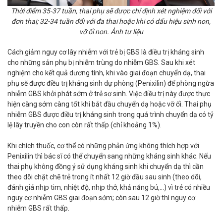
Thời điểm 35-37 tuần, thai phụ sẽ được chỉ định xét nghiệm đối với
đơn thai; 32-34 tuần đối với đa thai hoặc khi có dấu hiệu sinh non,
vỡ ối non. Ảnh tư liệu
Cách giảm nguy cơ lây nhiễm với trẻ bị GBS là điều trị kháng sinh
cho những sản phụ bị nhiễm trùng do nhiễm GBS. Sau khi xét
nghiệm cho kết quả dương tính, khi vào giai đoạn chuyển dạ, thai
phụ sẽ được điều trị kháng sinh dự phòng (Penixilin) để phòng ngừa
nhiễm GBS khởi phát sớm ở trẻ sơ sinh. Việc điều trị này được thực
hiện càng sớm càng tốt khi bắt đầu chuyển dạ hoặc vỡ ối. Thai phụ
nhiễm GBS được điều trị kháng sinh trong quá trình chuyển dạ có tỷ
lệ lây truyền cho con còn rất thấp (chỉ khoảng 1%).
Khi chích thuốc, cơ thể có những phản ứng không thích hợp với
Penixilin thì bác sĩ có thể chuyển sang những kháng sinh khác. Nếu
thai phụ không đồng ý sử dụng kháng sinh khi chuyển dạ thì cần
theo dõi chặt chẽ trẻ trong ít nhất 12 giờ đầu sau sinh (theo dõi,
đánh giá nhịp tim, nhiệt độ, nhịp thở, khả năng bú,…) vì trẻ có nhiều
nguy cơ nhiễm GBS giai đoạn sớm; còn sau 12 giờ thì nguy cơ
nhiễm GBS rất thấp.