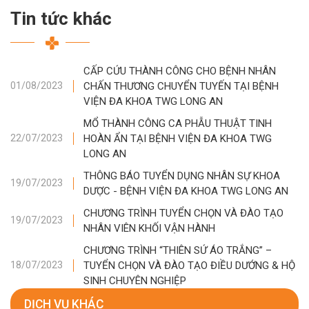
Tin tức khác
CẤP CỨU THÀNH CÔNG CHO BỆNH NHÂN
CHẤN THƯƠNG CHUYỂN TUYẾN TẠI BỆNH
01/08/2023
VIỆN ĐA KHOA TWG LONG AN
MỔ THÀNH CÔNG CA PHẪU THUẬT TINH
HOÀN ẨN TẠI BỆNH VIỆN ĐA KHOA TWG
22/07/2023
LONG AN
THÔNG BÁO TUYỂN DỤNG NHÂN SỰ KHOA
19/07/2023
DƯỢC - BỆNH VIỆN ĐA KHOA TWG LONG AN
CHƯƠNG TRÌNH TUYỂN CHỌN VÀ ĐÀO TẠO
19/07/2023
NHÂN VIÊN KHỐI VẬN HÀNH
CHƯƠNG TRÌNH “THIÊN SỨ ÁO TRẮNG” –
TUYỂN CHỌN VÀ ĐÀO TẠO ĐIỀU DƯỚNG & HỘ
18/07/2023
SINH CHUYÊN NGHIỆP
DỊCH VỤ KHÁC