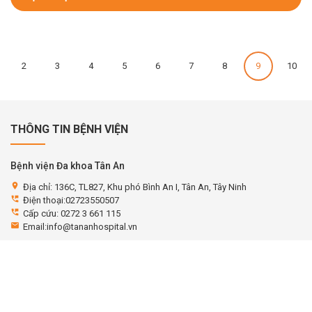
2
3
4
5
6
7
8
9
10
THÔNG TIN BỆNH VIỆN
Bệnh viện Đa khoa Tân An
location_on
Địa chỉ: 136C, TL827, Khu phó Bình An I, Tân An, Tây Ninh
perm_phone_msg
Điện thoại:02723550507
perm_phone_msg
Cấp cứu: 0272 3 661 115
email
Email:info@tananhospital.vn
Giờ làm việc
Khoa khám bệnh