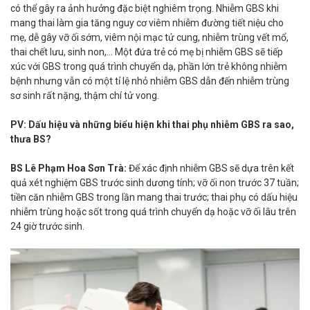
có thể gây ra ảnh hưởng đặc biệt nghiêm trọng. Nhiễm GBS khi
mang thai làm gia tăng nguy cơ viêm nhiễm đường tiết niệu cho
mẹ, dễ gây vỡ ối sớm, viêm nội mạc tử cung, nhiễm trùng vết mổ,
thai chết lưu, sinh non,… Một đứa trẻ có mẹ bị nhiễm GBS sẽ tiếp
xúc với GBS trong quá trình chuyển dạ, phần lớn trẻ không nhiễm
bệnh nhưng vẫn có một tỉ lệ nhỏ nhiễm GBS dẫn đến nhiễm trùng
sơ sinh rất nặng, thậm chí tử vong.
PV: Dấu hiệu và những biểu hiện khi thai phụ nhiễm GBS ra sao,
thưa BS?
BS Lê Phạm Hoa Sơn Trà:
Để xác định nhiễm GBS sẽ dựa trên kết
quả xét nghiệm GBS trước sinh dương tính; vỡ ối non trước 37 tuần;
tiền căn nhiễm GBS trong lần mang thai trước; thai phụ có dấu hiệu
nhiễm trùng hoặc sốt trong quá trình chuyển dạ hoặc vỡ ối lâu trên
24 giờ trước sinh.